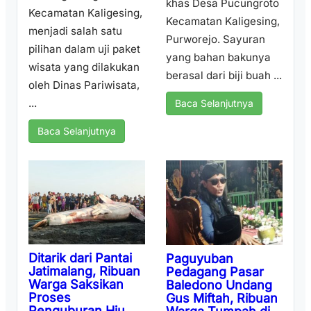
khas Desa Pucungroto
Kecamatan Kaligesing,
Kecamatan Kaligesing,
menjadi salah satu
Purworejo. Sayuran
pilihan dalam uji paket
yang bahan bakunya
wisata yang dilakukan
berasal dari biji buah ...
oleh Dinas Pariwisata,
...
Baca Selanjutnya
Baca Selanjutnya
Ditarik dari Pantai
Paguyuban
Jatimalang, Ribuan
Pedagang Pasar
Warga Saksikan
Baledono Undang
Proses
Gus Miftah, Ribuan
Penguburan Hiu