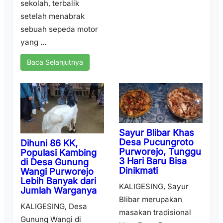
sekolah, terbalik
setelah menabrak
sebuah sepeda motor
yang ...
Baca Selanjutnya
Sayur Blibar Khas
Desa Pucungroto
Dihuni 86 KK,
Purworejo, Tunggu
Populasi Kambing
3 Hari Baru Bisa
di Desa Gunung
Dinikmati
Wangi Purworejo
Lebih Banyak dari
KALIGESING, Sayur
Jumlah Warganya
Blibar merupakan
KALIGESING, Desa
masakan tradisional
Gunung Wangi di