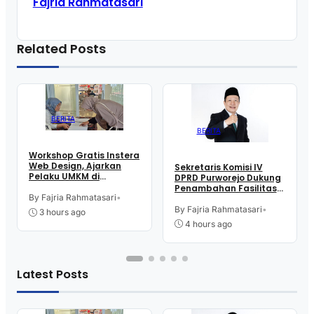
Fajria Rahmatasari
Related Posts
BERITA
BERITA
Workshop Gratis Instera
Web Design, Ajarkan
Sekretaris Komisi IV
Pelaku UMKM di
DPRD Purworejo Dukung
Purworejo Manfaatkan
Penambahan Fasilitas
Teknologi Digital buat
By Fajria Rahmatasari
•
Cathlab di RSUD dr.
Jualan
Tjitrowardojo
By Fajria Rahmatasari
•
3 hours ago
4 hours ago
Latest Posts