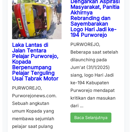
Dengarkan Aspirasi
Masyarakat, Panitia
Akhirnya
Rebranding dan
Sayembarakan
Logo Hari Jadi ke-
194 Purworejo
PURWOREJO,
Laka Lantas di
Jalan Tentara
Beberapa saat setelah
Pelajar Purworejo,
dilaunching pada
Kopada
Berpenumpang
Jum'at (31/1/2025)
Pelajar Terguling
siang, logo Hari Jadi
Usai Tabrak Motor
ke-194 Kabupaten
PURWOREJO,
Purworejo mendapat
Purworejonews.com.
kritikan dan masukan
Sebuah angkutan
dari ...
umum Kopada yang
Baca Selanjutnya
membawa sejumlah
pelajar saat pulang