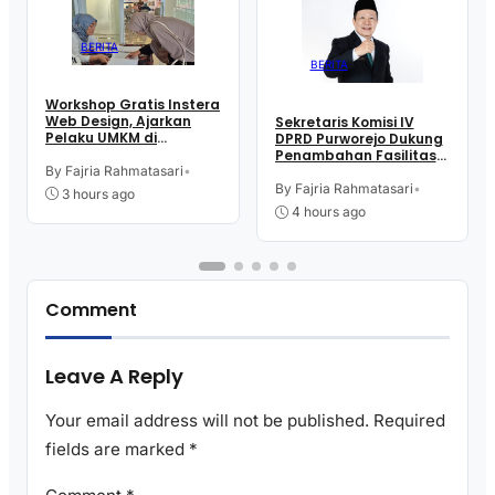
BERITA
BERITA
Workshop Gratis Instera
Web Design, Ajarkan
Sekretaris Komisi IV
Pelaku UMKM di
DPRD Purworejo Dukung
Purworejo Manfaatkan
Penambahan Fasilitas
Teknologi Digital buat
By Fajria Rahmatasari
•
Cathlab di RSUD dr.
Jualan
Tjitrowardojo
By Fajria Rahmatasari
•
3 hours ago
4 hours ago
Comment
Leave A Reply
Your email address will not be published.
Required
fields are marked
*