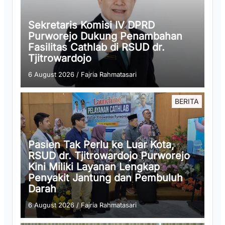
Sekretaris Komisi IV DPRD
Purworejo Dukung Penambahan
Fasilitas Cathlab di RSUD dr.
Tjitrowardojo
6 August 2026
/
Fajria Rahmatasari
BERITA
Pasien Tak Perlu ke Luar Kota,
RSUD dr. Tjitrowardojo Purworejo
Kini Miliki Layanan Lengkap
Penyakit Jantung dan Pembuluh
Darah
6 August 2026
/
Fajria Rahmatasari