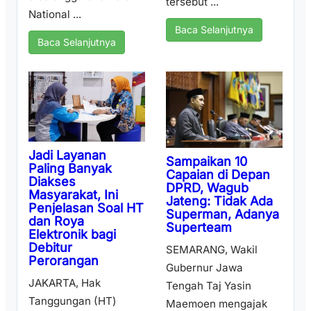
tersebut ...
National ...
Baca Selanjutnya
Baca Selanjutnya
Jadi Layanan
Sampaikan 10
Paling Banyak
Capaian di Depan
Diakses
DPRD, Wagub
Masyarakat, Ini
Jateng: Tidak Ada
Penjelasan Soal HT
Superman, Adanya
dan Roya
Superteam
Elektronik bagi
Debitur
SEMARANG, Wakil
Perorangan
Gubernur Jawa
JAKARTA, Hak
Tengah Taj Yasin
Tanggungan (HT)
Maemoen mengajak