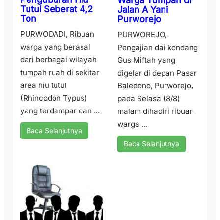
Warga Tumpah di
Tutul Seberat 4,2
Jalan A Yani
Ton
Purworejo
PURWODADI, Ribuan
PURWOREJO,
warga yang berasal
Pengajian dai kondang
dari berbagai wilayah
Gus Miftah yang
tumpah ruah di sekitar
digelar di depan Pasar
area hiu tutul
Baledono, Purworejo,
(Rhincodon Typus)
pada Selasa (8/8)
yang terdampar dan ...
malam dihadiri ribuan
warga ...
Baca Selanjutnya
Baca Selanjutnya