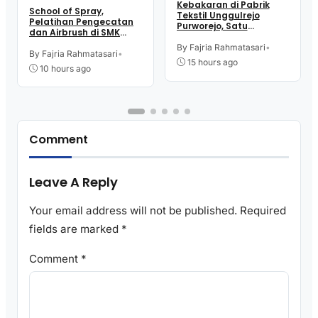
Kebakaran di Pabrik
School of Spray,
Tekstil Unggulrejo
Pelatihan Pengecatan
Purworejo, Satu
dan Airbrush di SMK
Karyawan Alami Patah
Intititut Indonesia
Tulang, Petugas
By Fajria Rahmatasari
•
Kutoarjo
By Fajria Rahmatasari
•
Damkar Sesak Nafas
15 hours ago
10 hours ago
Comment
Leave A Reply
Your email address will not be published.
Required
fields are marked
*
Comment
*