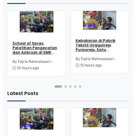
BERITA
BERITA
Kebakaran di Pabrik
School of Spray,
Tekstil Unggulrejo
Pelatihan Pengecatan
Purworejo, Satu
dan Airbrush di SMK
Karyawan Alami Patah
Intititut Indonesia
Tulang, Petugas
By Fajria Rahmatasari
•
Kutoarjo
By Fajria Rahmatasari
•
Damkar Sesak Nafas
15 hours ago
10 hours ago
Latest Posts
BERITA
BERITA