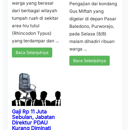
warga yang berasal
Pengajian dai kondang
dari berbagai wilayah
Gus Miftah yang
tumpah ruah di sekitar
digelar di depan Pasar
area hiu tutul
Baledono, Purworejo,
(Rhincodon Typus)
pada Selasa (8/8)
yang terdampar dan ...
malam dihadiri ribuan
warga ...
Baca Selanjutnya
Baca Selanjutnya
Gaji Rp 11 Juta
Sebulan, Jabatan
Direktur PDAU
Kurang Diminati