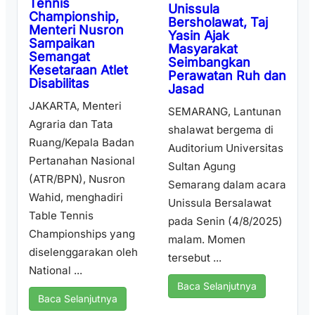
Tennis
Unissula
Championship,
Bersholawat, Taj
Menteri Nusron
Yasin Ajak
Sampaikan
Masyarakat
Semangat
Seimbangkan
Kesetaraan Atlet
Perawatan Ruh dan
Disabilitas
Jasad
JAKARTA, Menteri
SEMARANG, Lantunan
Agraria dan Tata
shalawat bergema di
Ruang/Kepala Badan
Auditorium Universitas
Pertanahan Nasional
Sultan Agung
(ATR/BPN), Nusron
Semarang dalam acara
Wahid, menghadiri
Unissula Bersalawat
Table Tennis
pada Senin (4/8/2025)
Championships yang
malam. Momen
diselenggarakan oleh
tersebut ...
National ...
Baca Selanjutnya
Baca Selanjutnya