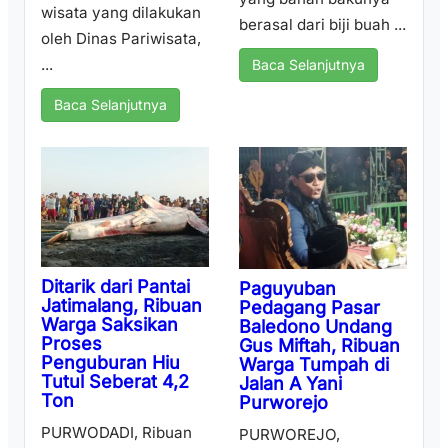
wisata yang dilakukan
berasal dari biji buah ...
oleh Dinas Pariwisata,
...
Baca Selanjutnya
Baca Selanjutnya
Ditarik dari Pantai
Paguyuban
Jatimalang, Ribuan
Pedagang Pasar
Warga Saksikan
Baledono Undang
Proses
Gus Miftah, Ribuan
Penguburan Hiu
Warga Tumpah di
Tutul Seberat 4,2
Jalan A Yani
Ton
Purworejo
PURWODADI, Ribuan
PURWOREJO,