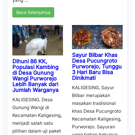
yang ...
Baca Selanjutnya
Sayur Blibar Khas
Desa Pucungroto
Dihuni 86 KK,
Purworejo, Tunggu
Populasi Kambing
3 Hari Baru Bisa
di Desa Gunung
Dinikmati
Wangi Purworejo
Lebih Banyak dari
KALIGESING, Sayur
Jumlah Warganya
Blibar merupakan
KALIGESING, Desa
masakan tradisional
Gunung Wangi di
khas Desa Pucungroto
Kecamatan Kaligesing,
Kecamatan Kaligesing,
menjadi salah satu
Purworejo. Sayuran
pilihan dalam uji paket
yang bahan bakunya