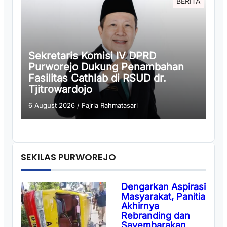
BERITA
Sekretaris Komisi IV DPRD
Purworejo Dukung Penambahan
Fasilitas Cathlab di RSUD dr.
Tjitrowardojo
6 August 2026
/
Fajria Rahmatasari
SEKILAS PURWOREJO
Dengarkan Aspirasi
Masyarakat, Panitia
Akhirnya
Rebranding dan
Sayembarakan