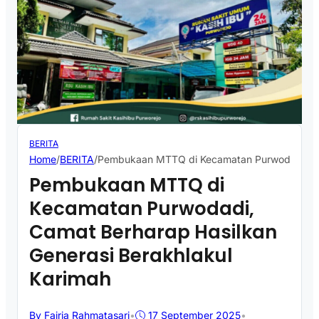
BERITA
Home
/
BERITA
/
Pembukaan MTTQ di Kecamatan Purwodadi, Cam
Pembukaan MTTQ di
Kecamatan Purwodadi,
Camat Berharap Hasilkan
Generasi Berakhlakul
Karimah
By Fajria Rahmatasari
•
17 September 2025
•