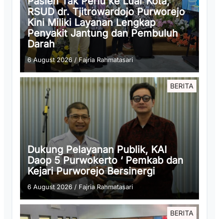
Pasien Tak Perlu ke Luar Kota,
RSUD dr. Tjitrowardojo Purworejo
Kini Miliki Layanan Lengkap
Penyakit Jantung dan Pembuluh
Darah
6 August 2026
/
Fajria Rahmatasari
BERITA
Dukung Pelayanan Publik, KAI
Daop 5 Purwokerto ‘ Pemkab dan
Kejari Purworejo Bersinergi
6 August 2026
/
Fajria Rahmatasari
BERITA