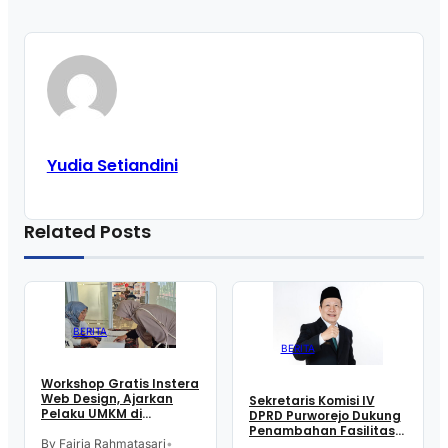
Yudia Setiandini
Related Posts
BERITA
BERITA
Workshop Gratis Instera
Web Design, Ajarkan
Sekretaris Komisi IV
Pelaku UMKM di
DPRD Purworejo Dukung
Purworejo Manfaatkan
Penambahan Fasilitas
Teknologi Digital buat
By Fajria Rahmatasari
•
Cathlab di RSUD dr.