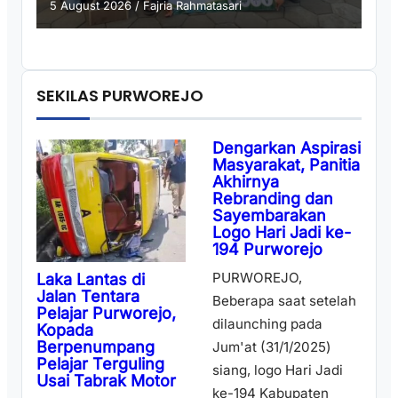
5 August 2026
/
Fajria Rahmatasari
SEKILAS PURWOREJO
Dengarkan Aspirasi
Masyarakat, Panitia
Akhirnya
Rebranding dan
Sayembarakan
Logo Hari Jadi ke-
194 Purworejo
PURWOREJO,
Laka Lantas di
Jalan Tentara
Beberapa saat setelah
Pelajar Purworejo,
dilaunching pada
Kopada
Berpenumpang
Jum'at (31/1/2025)
Pelajar Terguling
siang, logo Hari Jadi
Usai Tabrak Motor
ke-194 Kabupaten