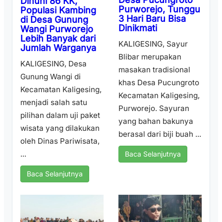
Dihuni 86 KK,
Purworejo, Tunggu
Populasi Kambing
3 Hari Baru Bisa
di Desa Gunung
Dinikmati
Wangi Purworejo
Lebih Banyak dari
KALIGESING, Sayur
Jumlah Warganya
Blibar merupakan
KALIGESING, Desa
masakan tradisional
Gunung Wangi di
khas Desa Pucungroto
Kecamatan Kaligesing,
Kecamatan Kaligesing,
menjadi salah satu
Purworejo. Sayuran
pilihan dalam uji paket
yang bahan bakunya
wisata yang dilakukan
berasal dari biji buah ...
oleh Dinas Pariwisata,
...
Baca Selanjutnya
Baca Selanjutnya