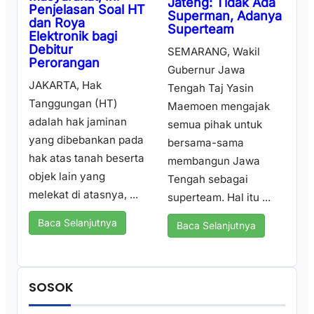
Jateng: Tidak Ada
Penjelasan Soal HT
Superman, Adanya
dan Roya
Superteam
Elektronik bagi
Debitur
SEMARANG, Wakil
Perorangan
Gubernur Jawa
JAKARTA, Hak
Tengah Taj Yasin
Tanggungan (HT)
Maemoen mengajak
adalah hak jaminan
semua pihak untuk
yang dibebankan pada
bersama-sama
hak atas tanah beserta
membangun Jawa
objek lain yang
Tengah sebagai
melekat di atasnya, ...
superteam. Hal itu ...
Baca Selanjutnya
Baca Selanjutnya
SOSOK