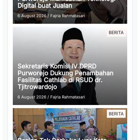
Digital buat Jualan
6 August 2026
/
Fajria Rahmatasari
BERITA
Sekretaris Komisi IV DPRD
Purworejo Dukung Penambahan
Fasilitas Cathlab di RSUD dr.
Tjitrowardojo
6 August 2026
/
Fajria Rahmatasari
BERITA