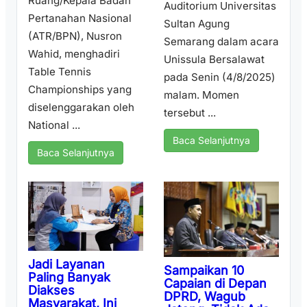
Ruang/Kepala Badan
Auditorium Universitas
Pertanahan Nasional
Sultan Agung
(ATR/BPN), Nusron
Semarang dalam acara
Wahid, menghadiri
Unissula Bersalawat
Table Tennis
pada Senin (4/8/2025)
Championships yang
malam. Momen
diselenggarakan oleh
tersebut ...
National ...
Baca Selanjutnya
Baca Selanjutnya
Jadi Layanan
Sampaikan 10
Paling Banyak
Capaian di Depan
Diakses
DPRD, Wagub
Masyarakat, Ini