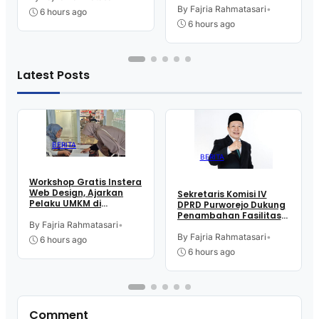
Jualan
Tjitrowardojo
By Fajria Rahmatasari
•
6 hours ago
6 hours ago
Latest Posts
BERITA
BERITA
Workshop Gratis Instera
Web Design, Ajarkan
Sekretaris Komisi IV
Pelaku UMKM di
DPRD Purworejo Dukung
Purworejo Manfaatkan
Penambahan Fasilitas
Teknologi Digital buat
By Fajria Rahmatasari
•
Cathlab di RSUD dr.
Jualan
Tjitrowardojo
By Fajria Rahmatasari
•
6 hours ago
6 hours ago
Comment