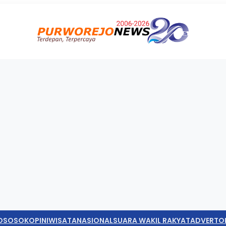
O
SOSOK
OPINI
WISATA
NASIONAL
SUARA WAKIL RAKYAT
ADVERTO