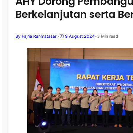
AHY Dorong Pembangu
Berkelanjutan serta Be
By Fajria Rahmatasari
•
9 August 2024
•
3 Min read