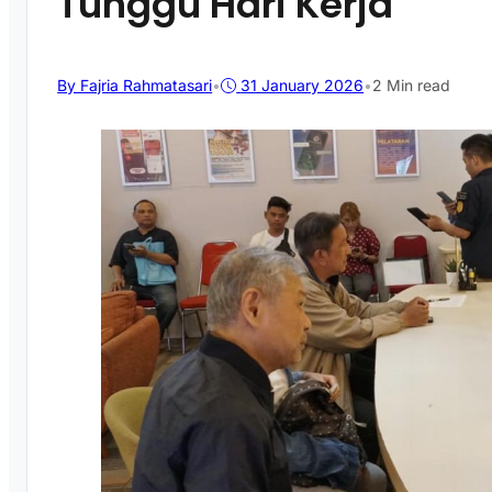
Tunggu Hari Kerja
By Fajria Rahmatasari
•
31 January 2026
•
2 Min read