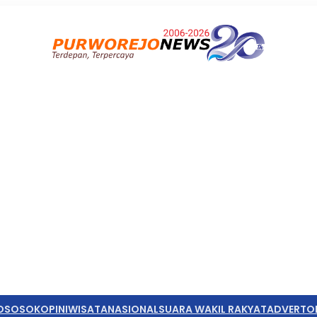
O
SOSOK
OPINI
WISATA
NASIONAL
SUARA WAKIL RAKYAT
ADVERTO