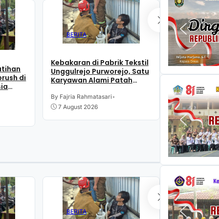
BERITA
BERITA
Kebakaran di Pabrik Tekstil
Kebakaran di
atihan
Unggulrejo Purworejo, Satu
Unggulrejo 
rush di
Karyawan Alami Patah
Diduga Akib
sia
Tulang, Petugas Damkar
Listrik
Sesak Nafas
By Fajria Rahmatasari
•
By Fajria Rahm
7 August 2026
7 August 20
BERITA
BERITA