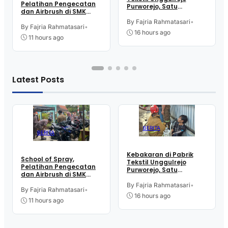
Pelatihan Pengecatan
Purworejo, Satu
dan Airbrush di SMK
Karyawan Alami Patah
Intititut Indonesia
Tulang, Petugas
By Fajria Rahmatasari
•
Kutoarjo
By Fajria Rahmatasari
•
Damkar Sesak Nafas
16 hours ago
11 hours ago
Latest Posts
BERITA
BERITA
Kebakaran di Pabrik
School of Spray,
Tekstil Unggulrejo
Pelatihan Pengecatan
Purworejo, Satu
dan Airbrush di SMK
Karyawan Alami Patah
Intititut Indonesia
Tulang, Petugas
By Fajria Rahmatasari
•
Kutoarjo
By Fajria Rahmatasari
•
Damkar Sesak Nafas
16 hours ago
11 hours ago