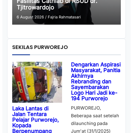
Fasilitas Cathlab di RSUD dr.
Tjitrowardojo
6 August 2026
/
Fajria Rahmatasari
SEKILAS PURWOREJO
Dengarkan Aspirasi
Masyarakat, Panitia
Akhirnya
Rebranding dan
Sayembarakan
Logo Hari Jadi ke-
194 Purworejo
PURWOREJO,
Laka Lantas di
Jalan Tentara
Beberapa saat setelah
Pelajar Purworejo,
dilaunching pada
Kopada
Berpenumpang
Jum'at (31/1/2025)