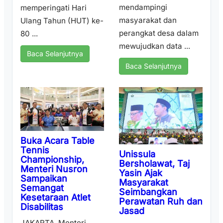
mendampingi
memperingati Hari
masyarakat dan
Ulang Tahun (HUT) ke-
perangkat desa dalam
80 ...
mewujudkan data ...
Baca Selanjutnya
Baca Selanjutnya
Buka Acara Table
Tennis
Unissula
Championship,
Bersholawat, Taj
Menteri Nusron
Yasin Ajak
Sampaikan
Masyarakat
Semangat
Seimbangkan
Kesetaraan Atlet
Perawatan Ruh dan
Disabilitas
Jasad
JAKARTA, Menteri