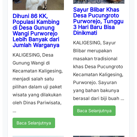
Sayur Blibar Khas
Desa Pucungroto
Dihuni 86 KK,
Purworejo, Tunggu
Populasi Kambing
3 Hari Baru Bisa
di Desa Gunung
Dinikmati
Wangi Purworejo
Lebih Banyak dari
KALIGESING, Sayur
Jumlah Warganya
Blibar merupakan
KALIGESING, Desa
masakan tradisional
Gunung Wangi di
khas Desa Pucungroto
Kecamatan Kaligesing,
Kecamatan Kaligesing,
menjadi salah satu
Purworejo. Sayuran
pilihan dalam uji paket
yang bahan bakunya
wisata yang dilakukan
berasal dari biji buah ...
oleh Dinas Pariwisata,
...
Baca Selanjutnya
Baca Selanjutnya