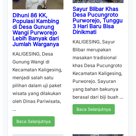
Sayur Blibar Khas
Desa Pucungroto
Dihuni 86 KK,
Purworejo, Tunggu
Populasi Kambing
3 Hari Baru Bisa
di Desa Gunung
Dinikmati
Wangi Purworejo
Lebih Banyak dari
KALIGESING, Sayur
Jumlah Warganya
Blibar merupakan
KALIGESING, Desa
masakan tradisional
Gunung Wangi di
khas Desa Pucungroto
Kecamatan Kaligesing,
Kecamatan Kaligesing,
menjadi salah satu
Purworejo. Sayuran
pilihan dalam uji paket
yang bahan bakunya
wisata yang dilakukan
berasal dari biji buah ...
oleh Dinas Pariwisata,
...
Baca Selanjutnya
Baca Selanjutnya