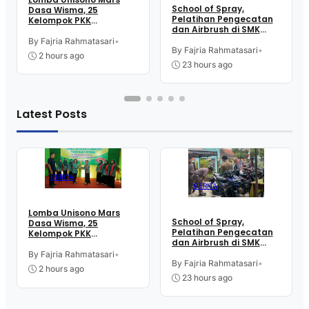
School of Spray,
Dasa Wisma, 25
Pelatihan Pengecatan
Kelompok PKK
dan Airbrush di SMK
Kelurahan Doplang
Intititut Indonesia
Purworejo Adu
By Fajria Rahmatasari
•
Kutoarjo
By Fajria Rahmatasari
•
Kekompakan
2 hours ago
23 hours ago
Latest Posts
BERITA
BERITA
Lomba Unisono Mars
School of Spray,
Dasa Wisma, 25
Pelatihan Pengecatan
Kelompok PKK
dan Airbrush di SMK
Kelurahan Doplang
Intititut Indonesia
Purworejo Adu
By Fajria Rahmatasari
•
Kutoarjo
By Fajria Rahmatasari
•
Kekompakan
2 hours ago
23 hours ago