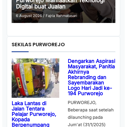
Purworejo Manfaatkan Teknologi
Digital buat Jualan
6 August 2026
/
Fajria Rahmatasari
SEKILAS PURWOREJO
Dengarkan Aspirasi
Masyarakat, Panitia
Akhirnya
Rebranding dan
Sayembarakan
Logo Hari Jadi ke-
194 Purworejo
PURWOREJO,
Laka Lantas di
Jalan Tentara
Beberapa saat setelah
Pelajar Purworejo,
dilaunching pada
Kopada
Berpenumpang
Jum'at (31/1/2025)