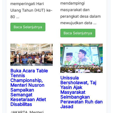
mendampingi
memperingati Hari
masyarakat dan
Ulang Tahun (HUT) ke-
perangkat desa dalam
80 ...
mewujudkan data ...
Baca Selanjutnya
Baca Selanjutnya
Buka Acara Table
Tennis
Unissula
Championship,
Bersholawat, Taj
Menteri Nusron
Yasin Ajak
Sampaikan
Masyarakat
Semangat
Seimbangkan
Kesetaraan Atlet
Perawatan Ruh dan
Disabilitas
Jasad
JAKARTA, Menteri