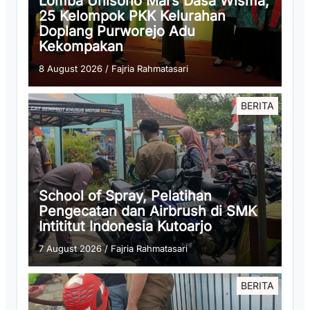
Lomba Unisono Mars Dasa Wisma,
25 Kelompok PKK Kelurahan
Doplang Purworejo Adu
Kekompakan
8 August 2026
/
Fajria Rahmatasari
BERITA
School of Spray, Pelatihan
Pengecatan dan Airbrush di SMK
Intititut Indonesia Kutoarjo
7 August 2026
/
Fajria Rahmatasari
BERITA