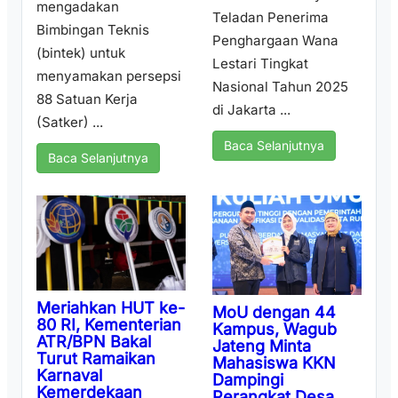
mengadakan
Teladan Penerima
Bimbingan Teknis
Penghargaan Wana
(bintek) untuk
Lestari Tingkat
menyamakan persepsi
Nasional Tahun 2025
88 Satuan Kerja
di Jakarta ...
(Satker) ...
Baca Selanjutnya
Baca Selanjutnya
Meriahkan HUT ke-
MoU dengan 44
80 RI, Kementerian
Kampus, Wagub
ATR/BPN Bakal
Jateng Minta
Turut Ramaikan
Mahasiswa KKN
Karnaval
Dampingi
Kemerdekaan
Perangkat Desa