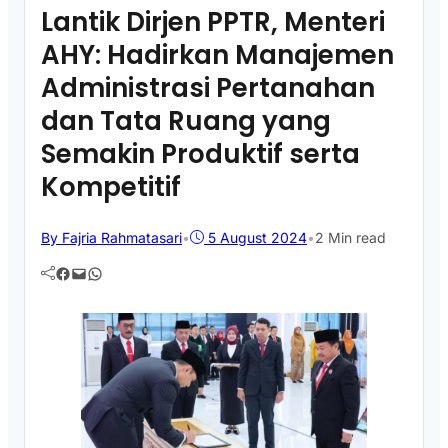
Lantik Dirjen PPTR, Menteri
AHY: Hadirkan Manajemen
Administrasi Pertanahan
dan Tata Ruang yang
Semakin Produktif serta
Kompetitif
By Fajria Rahmatasari
•
5 August 2024
•
2 Min read
Facebook
Mail
WhatsApp