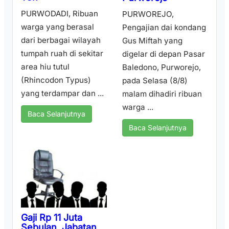
PURWODADI, Ribuan
PURWOREJO,
warga yang berasal
Pengajian dai kondang
dari berbagai wilayah
Gus Miftah yang
tumpah ruah di sekitar
digelar di depan Pasar
area hiu tutul
Baledono, Purworejo,
(Rhincodon Typus)
pada Selasa (8/8)
yang terdampar dan ...
malam dihadiri ribuan
warga ...
Baca Selanjutnya
Baca Selanjutnya
Gaji Rp 11 Juta
Sebulan, Jabatan