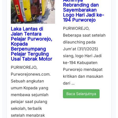
Rebranding dan
Sayembarakan
Logo Hari Jadi ke-
194 Purworejo
PURWOREJO,
Laka Lantas di
Jalan Tentara
Beberapa saat setelah
Pelajar Purworejo,
dilaunching pada
Kopada
Berpenumpang
Jum'at (31/1/2025)
Pelajar Terguling
siang, logo Hari Jadi
Usai Tabrak Motor
ke-194 Kabupaten
PURWOREJO,
Purworejo mendapat
Purworejonews.com.
kritikan dan masukan
Sebuah angkutan
dari ...
umum Kopada yang
Baca Selanjutnya
membawa sejumlah
pelajar saat pulang
sekolah, terbalik
setelah menabrak