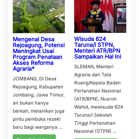
Wisuda 624
Mengenal Desa
Taruna/i STPN,
Rejoagung, Potensi
Menteri ATR/BPN
Meningkat Usai
Sampaikan Hal Ini
Program Penataan
Akses Reforma
SLEMAN, Menteri
Agraria*
Agraria dan Tata
JOMBANG, Di Desa
Ruang/Kepala Badan
Rejoagung, Kabupaten
Pertanahan Nasional
Jombang, Jawa Tiimur,
(ATR/BPN), Nusron
air bukan hanya
Wahid, mewisuda 624
berkah, melainkan juga
Taruna/i Sekolah
pintu pembuka rezeki
Tinggi Pertanahan
baru bagi warganya ...
Nasional (STPN) ...