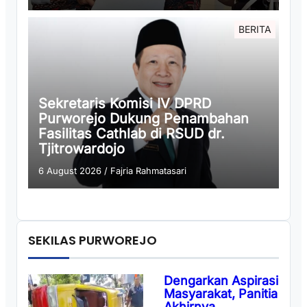
BERITA
Sekretaris Komisi IV DPRD
Purworejo Dukung Penambahan
Fasilitas Cathlab di RSUD dr.
Tjitrowardojo
6 August 2026
/
Fajria Rahmatasari
SEKILAS PURWOREJO
Dengarkan Aspirasi
Masyarakat, Panitia
Akhirnya