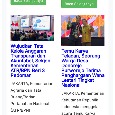
Baca Selanjutnya
Baca Selanjutnya
Wujudkan Tata
Temu Karya
Kelola Anggaran
Teladan, Seorang
Transparan dan
Warga Desa
Akuntabel, Sekjen
Donorejo
Kementerian
Purworejo Terima
ATR/BPN Beri 3
Penghargaan Wana
Pedoman
Lestari Tingkat
JAKARTA, Kementerian
Nasional
Agraria dan Tata
JAKARTA, Kementerian
Ruang/Badan
Kehutanan Republik
Pertanahan Nasional
Indonesia menggelar
(ATR/BPN)
acara Temu Karya