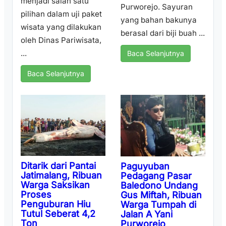
menjadi salah satu
Purworejo. Sayuran
pilihan dalam uji paket
yang bahan bakunya
wisata yang dilakukan
berasal dari biji buah ...
oleh Dinas Pariwisata,
...
Baca Selanjutnya
Baca Selanjutnya
Ditarik dari Pantai
Paguyuban
Jatimalang, Ribuan
Pedagang Pasar
Warga Saksikan
Baledono Undang
Proses
Gus Miftah, Ribuan
Penguburan Hiu
Warga Tumpah di
Tutul Seberat 4,2
Jalan A Yani
Ton
Purworejo