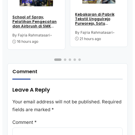
BERITA
Kebakaran di Pabrik
School of Spray,
Tekstil Unggulrejo
Pelatihan Pengecatan
Purworejo, Satu
dan Airbrush di SMK
Karyawan Alami Patah
Intititut Indonesia
Tulang, Petugas
By Fajria Rahmatasari
•
Kutoarjo
By Fajria Rahmatasari
•
Damkar Sesak Nafas
21 hours ago
16 hours ago
Comment
Leave A Reply
Your email address will not be published.
Required
fields are marked
*
Comment
*