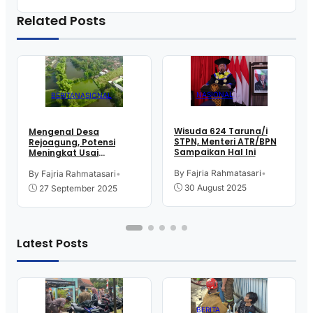
Related Posts
NASIONAL
BERITA
NASIONAL
Wisuda 624 Taruna/i
Mengenal Desa
STPN, Menteri ATR/BPN
Rejoagung, Potensi
Sampaikan Hal Ini
Meningkat Usai
Program Penataan
Akses Reforma Agraria*
By Fajria Rahmatasari
•
By Fajria Rahmatasari
•
30 August 2025
27 September 2025
Latest Posts
BERITA