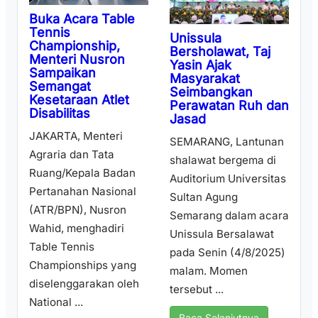
Buka Acara Table
Tennis
Unissula
Championship,
Bersholawat, Taj
Menteri Nusron
Yasin Ajak
Sampaikan
Masyarakat
Semangat
Seimbangkan
Kesetaraan Atlet
Perawatan Ruh dan
Disabilitas
Jasad
JAKARTA, Menteri
SEMARANG, Lantunan
Agraria dan Tata
shalawat bergema di
Ruang/Kepala Badan
Auditorium Universitas
Pertanahan Nasional
Sultan Agung
(ATR/BPN), Nusron
Semarang dalam acara
Wahid, menghadiri
Unissula Bersalawat
Table Tennis
pada Senin (4/8/2025)
Championships yang
malam. Momen
diselenggarakan oleh
tersebut ...
National ...
Baca Selanjutnya