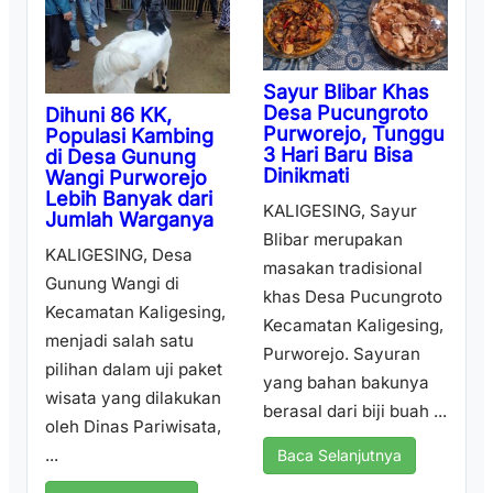
Sayur Blibar Khas
Desa Pucungroto
Dihuni 86 KK,
Purworejo, Tunggu
Populasi Kambing
3 Hari Baru Bisa
di Desa Gunung
Dinikmati
Wangi Purworejo
Lebih Banyak dari
KALIGESING, Sayur
Jumlah Warganya
Blibar merupakan
KALIGESING, Desa
masakan tradisional
Gunung Wangi di
khas Desa Pucungroto
Kecamatan Kaligesing,
Kecamatan Kaligesing,
menjadi salah satu
Purworejo. Sayuran
pilihan dalam uji paket
yang bahan bakunya
wisata yang dilakukan
berasal dari biji buah ...
oleh Dinas Pariwisata,
...
Baca Selanjutnya