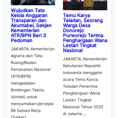
Wujudkan Tata
Temu Karya
Kelola Anggaran
Teladan, Seorang
Transparan dan
Warga Desa
Akuntabel, Sekjen
Donorejo
Kementerian
Purworejo Terima
ATR/BPN Beri 3
Penghargaan Wana
Pedoman
Lestari Tingkat
JAKARTA, Kementerian
Nasional
Agraria dan Tata
JAKARTA, Kementerian
Ruang/Badan
Kehutanan Republik
Pertanahan Nasional
Indonesia menggelar
(ATR/BPN)
acara Temu Karya
mengadakan
Teladan Penerima
Bimbingan Teknis
Penghargaan Wana
(bintek) untuk
Lestari Tingkat
menyamakan persepsi
Nasional Tahun 2025
88 Satuan Kerja
di Jakarta ...
(Satker) ...