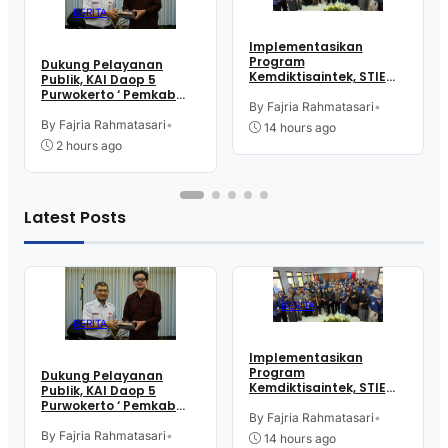
BERITA
Implementasikan
Program
Dukung Pelayanan
Kemdiktisaintek, STIE
Publik, KAI Daop 5
Rajawali Purworejo
Purwokerto ‘ Pemkab
Gelar Bina Talenta
By Fajria Rahmatasari
•
dan Kejari Purworejo
Indonesia
Bersinergi
By Fajria Rahmatasari
•
14 hours ago
2 hours ago
Latest Posts
BERITA
BERITA
Implementasikan
Program
Dukung Pelayanan
Kemdiktisaintek, STIE
Publik, KAI Daop 5
Rajawali Purworejo
Purwokerto ‘ Pemkab
Gelar Bina Talenta
By Fajria Rahmatasari
•
dan Kejari Purworejo
Indonesia
Bersinergi
By Fajria Rahmatasari
•
14 hours ago