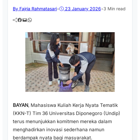
By Fajria Rahmatasari
•
23 January 2026
•
3 Min read
Facebook
Mail
WhatsApp
BAYAN
, Mahasiswa Kuliah Kerja Nyata Tematik
(KKN-T) Tim 36 Universitas Diponegoro (Undip)
terus menunjukkan komitmen mereka dalam
menghadirkan inovasi sederhana namun
berdampak nyata bagi masyarakat.