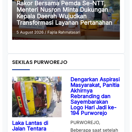
Rakor Bersama Pemda Se-NTT,
Menteri Nusron Minta Dukungan
Kepala Daerah Wujudkan
Transformasi Layanan Pertanahan
5 August 2026
/
Fajria Rahmatasari
SEKILAS PURWOREJO
Dengarkan Aspirasi
Masyarakat, Panitia
Akhirnya
Rebranding dan
Sayembarakan
Logo Hari Jadi ke-
194 Purworejo
PURWOREJO,
Laka Lantas di
Jalan Tentara
Beberapa saat setelah