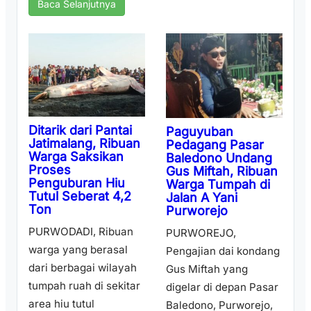
Baca Selanjutnya
Ditarik dari Pantai
Paguyuban
Jatimalang, Ribuan
Pedagang Pasar
Warga Saksikan
Baledono Undang
Proses
Gus Miftah, Ribuan
Penguburan Hiu
Warga Tumpah di
Tutul Seberat 4,2
Jalan A Yani
Ton
Purworejo
PURWODADI, Ribuan
PURWOREJO,
warga yang berasal
Pengajian dai kondang
dari berbagai wilayah
Gus Miftah yang
tumpah ruah di sekitar
digelar di depan Pasar
area hiu tutul
Baledono, Purworejo,