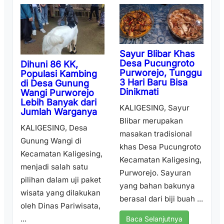
Sayur Blibar Khas
Desa Pucungroto
Dihuni 86 KK,
Purworejo, Tunggu
Populasi Kambing
3 Hari Baru Bisa
di Desa Gunung
Dinikmati
Wangi Purworejo
Lebih Banyak dari
KALIGESING, Sayur
Jumlah Warganya
Blibar merupakan
KALIGESING, Desa
masakan tradisional
Gunung Wangi di
khas Desa Pucungroto
Kecamatan Kaligesing,
Kecamatan Kaligesing,
menjadi salah satu
Purworejo. Sayuran
pilihan dalam uji paket
yang bahan bakunya
wisata yang dilakukan
berasal dari biji buah ...
oleh Dinas Pariwisata,
...
Baca Selanjutnya