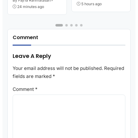
Kutoarjo
By Fajria Rahmatasari
•
Damkar Sesak Nafas
5 hours ago
24 minutes ago
Comment
Leave A Reply
Your email address will not be published.
Required
fields are marked
*
Comment
*