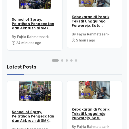
BERITA
BERITA
Kebakaran di Pabrik
School of Spray,
Tekstil Unggulrejo
Pelatihan Pengecatan
Purworejo, Satu
dan Airbrush di SMK
Karyawan Alami Patah
Intititut Indonesia
Tulang, Petugas
By Fajria Rahmatasari
•
Kutoarjo
By Fajria Rahmatasari
•
Damkar Sesak Nafas
5 hours ago
24 minutes ago
Latest Posts
BERITA
BERITA
Kebakaran di Pabrik
School of Spray,
Tekstil Unggulrejo
Pelatihan Pengecatan
Purworejo, Satu
dan Airbrush di SMK
Karyawan Alami Patah
Intititut Indonesia
Tulang, Petugas
By Fajria Rahmatasari
•