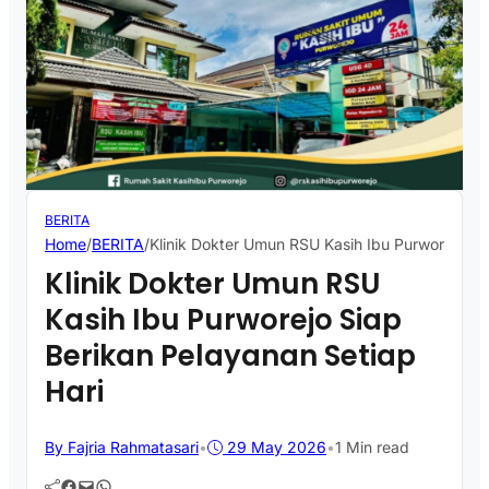
BERITA
Home
/
BERITA
/
Klinik Dokter Umun RSU Kasih Ibu Purworejo Si
Klinik Dokter Umun RSU
Kasih Ibu Purworejo Siap
Berikan Pelayanan Setiap
Hari
By Fajria Rahmatasari
•
29 May 2026
•
1 Min read
Facebook
Mail
WhatsApp