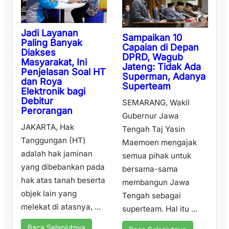
Jadi Layanan
Sampaikan 10
Paling Banyak
Capaian di Depan
Diakses
DPRD, Wagub
Masyarakat, Ini
Jateng: Tidak Ada
Penjelasan Soal HT
Superman, Adanya
dan Roya
Superteam
Elektronik bagi
Debitur
SEMARANG, Wakil
Perorangan
Gubernur Jawa
JAKARTA, Hak
Tengah Taj Yasin
Tanggungan (HT)
Maemoen mengajak
adalah hak jaminan
semua pihak untuk
yang dibebankan pada
bersama-sama
hak atas tanah beserta
membangun Jawa
objek lain yang
Tengah sebagai
melekat di atasnya, ...
superteam. Hal itu ...
Baca Selanjutnya