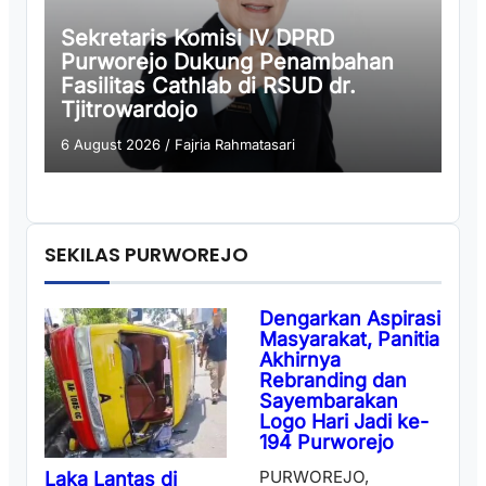
Sekretaris Komisi IV DPRD
Purworejo Dukung Penambahan
Fasilitas Cathlab di RSUD dr.
Tjitrowardojo
6 August 2026
/
Fajria Rahmatasari
SEKILAS PURWOREJO
Dengarkan Aspirasi
Masyarakat, Panitia
Akhirnya
Rebranding dan
Sayembarakan
Logo Hari Jadi ke-
194 Purworejo
PURWOREJO,
Laka Lantas di