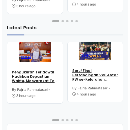
4 hours ago
3 hours ago
Latest Posts
BERITA
BERITA
Seru! Final
Pengukuran Terjadwal
Pertandingan Voli Antar
Hadirkan Kepastian
RW se-Kelurahan
Waktu, Masyarakat Tak
Pangen Jurutengah
Perlu Lama Tunggu
Sambut HUT RI
By Fajria Rahmatasari
•
Layanan Pertanahan
By Fajria Rahmatasari
•
4 hours ago
3 hours ago