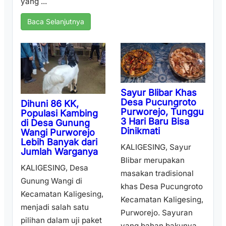
yang ...
Baca Selanjutnya
Sayur Blibar Khas
Desa Pucungroto
Dihuni 86 KK,
Purworejo, Tunggu
Populasi Kambing
3 Hari Baru Bisa
di Desa Gunung
Dinikmati
Wangi Purworejo
Lebih Banyak dari
KALIGESING, Sayur
Jumlah Warganya
Blibar merupakan
KALIGESING, Desa
masakan tradisional
Gunung Wangi di
khas Desa Pucungroto
Kecamatan Kaligesing,
Kecamatan Kaligesing,
menjadi salah satu
Purworejo. Sayuran
pilihan dalam uji paket
yang bahan bakunya