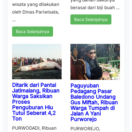
wisata yang dilakukan
berasal dari biji buah ...
oleh Dinas Pariwisata,
...
Baca Selanjutnya
Baca Selanjutnya
Ditarik dari Pantai
Paguyuban
Jatimalang, Ribuan
Pedagang Pasar
Warga Saksikan
Baledono Undang
Proses
Gus Miftah, Ribuan
Penguburan Hiu
Warga Tumpah di
Tutul Seberat 4,2
Jalan A Yani
Ton
Purworejo
PURWODADI, Ribuan
PURWOREJO,