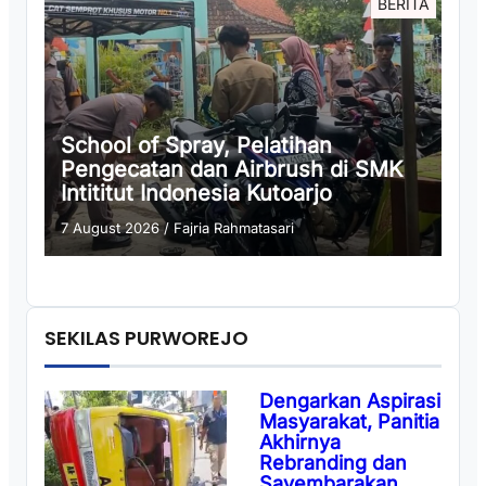
BERITA
School of Spray, Pelatihan
Pengecatan dan Airbrush di SMK
Intititut Indonesia Kutoarjo
7 August 2026
/
Fajria Rahmatasari
SEKILAS PURWOREJO
Dengarkan Aspirasi
Masyarakat, Panitia
Akhirnya
Rebranding dan
Sayembarakan