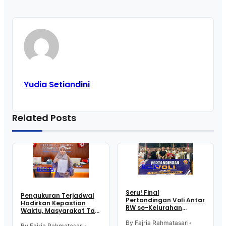
Yudia Setiandini
Related Posts
BERITA
BERITA
Seru! Final
Pengukuran Terjadwal
Pertandingan Voli Antar
Hadirkan Kepastian
RW se-Kelurahan
Waktu, Masyarakat Tak
Pangen Jurutengah
Perlu Lama Tunggu
Sambut HUT RI
By Fajria Rahmatasari
•
Layanan Pertanahan
By Fajria Rahmatasari
•