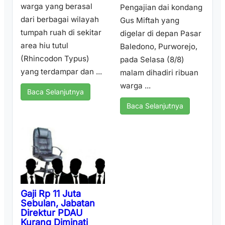
warga yang berasal
Pengajian dai kondang
dari berbagai wilayah
Gus Miftah yang
tumpah ruah di sekitar
digelar di depan Pasar
area hiu tutul
Baledono, Purworejo,
(Rhincodon Typus)
pada Selasa (8/8)
yang terdampar dan ...
malam dihadiri ribuan
warga ...
Baca Selanjutnya
Baca Selanjutnya
Gaji Rp 11 Juta
Sebulan, Jabatan
Direktur PDAU
Kurang Diminati