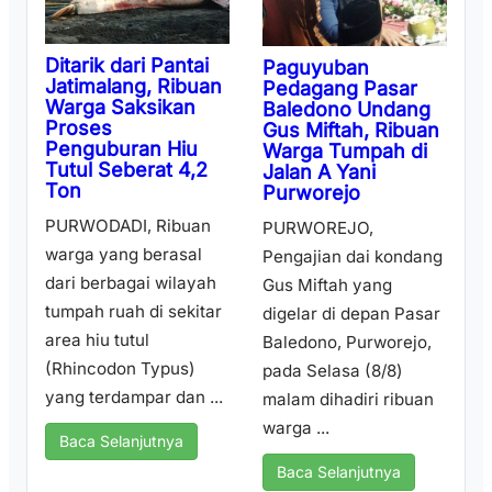
Ditarik dari Pantai
Paguyuban
Jatimalang, Ribuan
Pedagang Pasar
Warga Saksikan
Baledono Undang
Proses
Gus Miftah, Ribuan
Penguburan Hiu
Warga Tumpah di
Tutul Seberat 4,2
Jalan A Yani
Ton
Purworejo
PURWODADI, Ribuan
PURWOREJO,
warga yang berasal
Pengajian dai kondang
dari berbagai wilayah
Gus Miftah yang
tumpah ruah di sekitar
digelar di depan Pasar
area hiu tutul
Baledono, Purworejo,
(Rhincodon Typus)
pada Selasa (8/8)
yang terdampar dan ...
malam dihadiri ribuan
warga ...
Baca Selanjutnya
Baca Selanjutnya