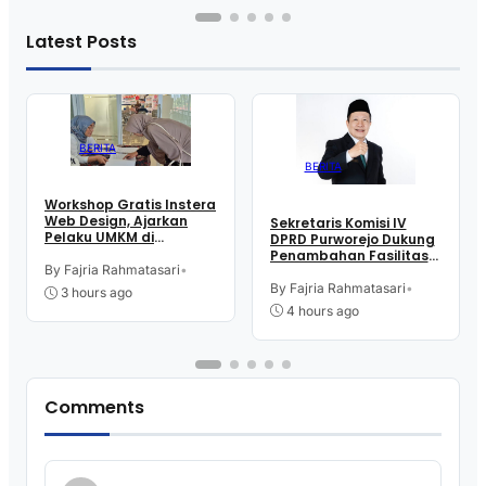
Latest Posts
BERITA
BERITA
Workshop Gratis Instera
Web Design, Ajarkan
Sekretaris Komisi IV
Pelaku UMKM di
DPRD Purworejo Dukung
Purworejo Manfaatkan
Penambahan Fasilitas
Teknologi Digital buat
By Fajria Rahmatasari
•
Cathlab di RSUD dr.
Jualan
Tjitrowardojo
By Fajria Rahmatasari
•
3 hours ago
4 hours ago
Comments