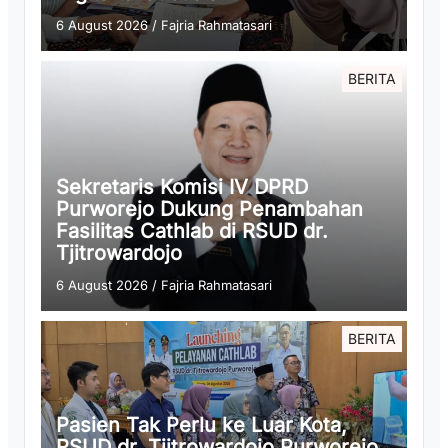
6 August 2026
/
Fajria Rahmatasari
BERITA
Sekretaris Komisi IV DPRD
Purworejo Dukung Penambahan
Fasilitas Cathlab di RSUD dr.
Tjitrowardojo
6 August 2026
/
Fajria Rahmatasari
BERITA
Pasien Tak Perlu ke Luar Kota,
RSUD dr. Tjitrowardojo Purworejo