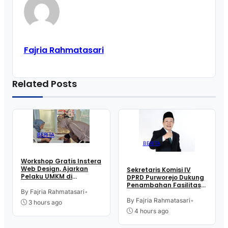
Fajria Rahmatasari
Related Posts
BERITA
BERITA
Workshop Gratis Instera
Web Design, Ajarkan
Sekretaris Komisi IV
Pelaku UMKM di
DPRD Purworejo Dukung
Purworejo Manfaatkan
Penambahan Fasilitas
Teknologi Digital buat
By Fajria Rahmatasari
•
Cathlab di RSUD dr.
Jualan
Tjitrowardojo
By Fajria Rahmatasari
•
3 hours ago
4 hours ago