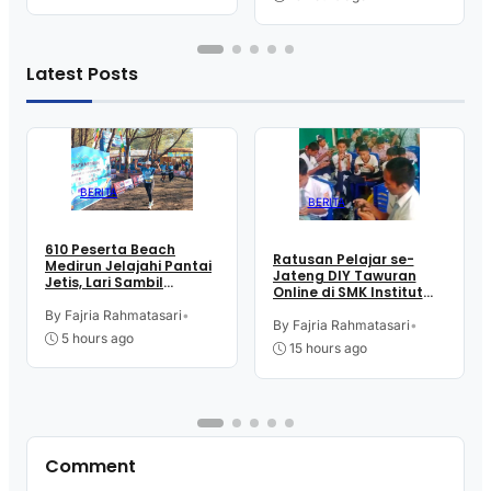
Latest Posts
BERITA
BERITA
610 Peserta Beach
Ratusan Pelajar se-
Medirun Jelajahi Pantai
Jateng DIY Tawuran
Jetis, Lari Sambil
Online di SMK Institut
Menikmati Suasana
Indonesia Kutoarjo,
Alam
By Fajria Rahmatasari
•
Perebutkan Trofi dan
By Fajria Rahmatasari
•
5 hours ago
Uang Pembinaan
15 hours ago
Comment