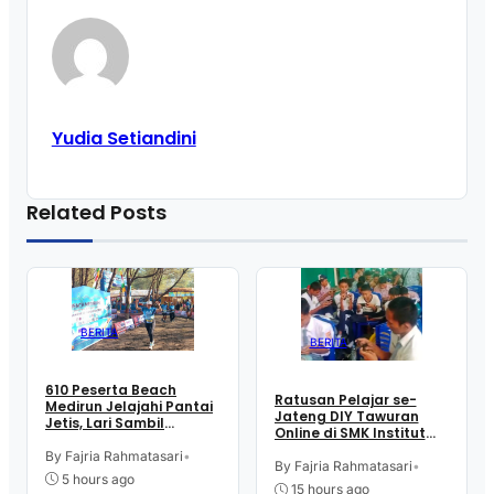
Yudia Setiandini
Related Posts
BERITA
BERITA
610 Peserta Beach
Ratusan Pelajar se-
Medirun Jelajahi Pantai
Jateng DIY Tawuran
Jetis, Lari Sambil
Online di SMK Institut
Menikmati Suasana
Indonesia Kutoarjo,
Alam
By Fajria Rahmatasari
•
Perebutkan Trofi dan
By Fajria Rahmatasari
•
5 hours ago
Uang Pembinaan
15 hours ago