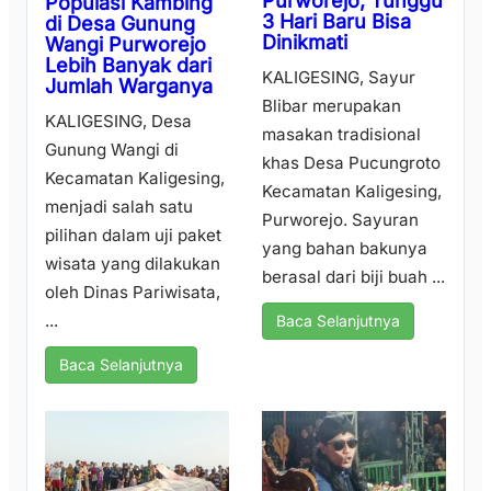
Purworejo, Tunggu
Populasi Kambing
3 Hari Baru Bisa
di Desa Gunung
Dinikmati
Wangi Purworejo
Lebih Banyak dari
KALIGESING, Sayur
Jumlah Warganya
Blibar merupakan
KALIGESING, Desa
masakan tradisional
Gunung Wangi di
khas Desa Pucungroto
Kecamatan Kaligesing,
Kecamatan Kaligesing,
menjadi salah satu
Purworejo. Sayuran
pilihan dalam uji paket
yang bahan bakunya
wisata yang dilakukan
berasal dari biji buah ...
oleh Dinas Pariwisata,
...
Baca Selanjutnya
Baca Selanjutnya