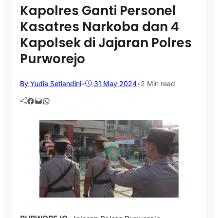
Kapolres Ganti Personel
Kasatres Narkoba dan 4
Kapolsek di Jajaran Polres
Purworejo
By Yudia Setiandini
•
31 May 2024
•
2 Min read
Facebook
Mail
WhatsApp