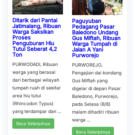
Ditarik dari Pantai
Paguyuban
Jatimalang, Ribuan
Pedagang Pasar
Warga Saksikan
Baledono Undang
Proses
Gus Miftah, Ribuan
Penguburan Hiu
Warga Tumpah di
Tutul Seberat 4,2
Jalan A Yani
Ton
Purworejo
PURWODADI, Ribuan
PURWOREJO,
warga yang berasal
Pengajian dai kondang
dari berbagai wilayah
Gus Miftah yang
tumpah ruah di sekitar
digelar di depan Pasar
area hiu tutul
Baledono, Purworejo,
(Rhincodon Typus)
pada Selasa (8/8)
yang terdampar dan ...
malam dihadiri ribuan
warga ...
Baca Selanjutnya
Baca Selanjutnya