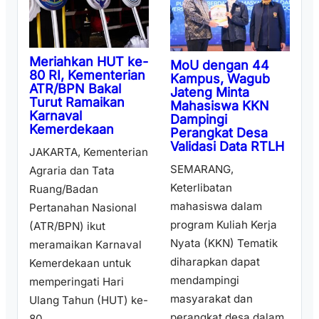
Meriahkan HUT ke-
MoU dengan 44
80 RI, Kementerian
Kampus, Wagub
ATR/BPN Bakal
Jateng Minta
Turut Ramaikan
Mahasiswa KKN
Karnaval
Dampingi
Kemerdekaan
Perangkat Desa
Validasi Data RTLH
JAKARTA, Kementerian
SEMARANG,
Agraria dan Tata
Keterlibatan
Ruang/Badan
mahasiswa dalam
Pertanahan Nasional
program Kuliah Kerja
(ATR/BPN) ikut
Nyata (KKN) Tematik
meramaikan Karnaval
diharapkan dapat
Kemerdekaan untuk
mendampingi
memperingati Hari
masyarakat dan
Ulang Tahun (HUT) ke-
perangkat desa dalam
80 ...