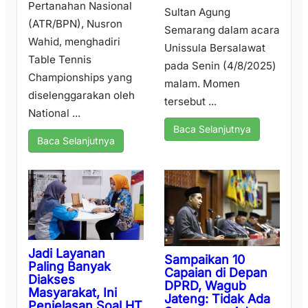
Pertanahan Nasional
Sultan Agung
(ATR/BPN), Nusron
Semarang dalam acara
Wahid, menghadiri
Unissula Bersalawat
Table Tennis
pada Senin (4/8/2025)
Championships yang
malam. Momen
diselenggarakan oleh
tersebut ...
National ...
Baca Selanjutnya
Baca Selanjutnya
Jadi Layanan
Sampaikan 10
Paling Banyak
Capaian di Depan
Diakses
DPRD, Wagub
Masyarakat, Ini
Jateng: Tidak Ada
Penjelasan Soal HT