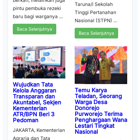
berkah, melainkan juga
Taruna/i Sekolah
pintu pembuka rezeki
Tinggi Pertanahan
baru bagi warganya ...
Nasional (STPN) ...
Baca Selanjutnya
Baca Selanjutnya
Wujudkan Tata
Temu Karya
Kelola Anggaran
Teladan, Seorang
Transparan dan
Warga Desa
Akuntabel, Sekjen
Donorejo
Kementerian
Purworejo Terima
ATR/BPN Beri 3
Penghargaan Wana
Pedoman
Lestari Tingkat
JAKARTA, Kementerian
Nasional
Agraria dan Tata