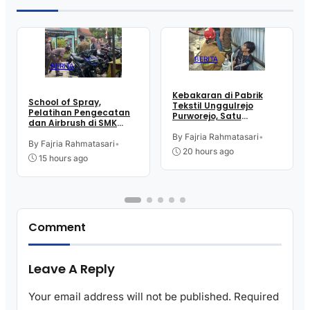
BERITA
BERITA
Kebakaran di Pabrik
School of Spray,
Tekstil Unggulrejo
Pelatihan Pengecatan
Purworejo, Satu
dan Airbrush di SMK
Karyawan Alami Patah
Intititut Indonesia
Tulang, Petugas
By Fajria Rahmatasari
•
Kutoarjo
By Fajria Rahmatasari
•
Damkar Sesak Nafas
20 hours ago
15 hours ago
Comment
Leave A Reply
Your email address will not be published.
Required