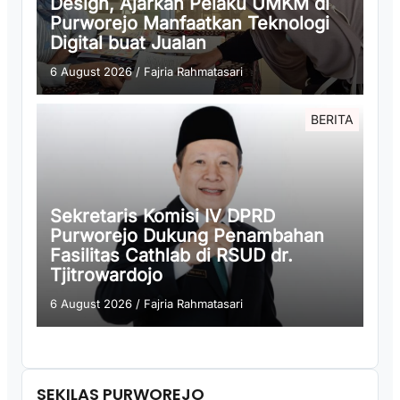
Design, Ajarkan Pelaku UMKM di
Purworejo Manfaatkan Teknologi
Digital buat Jualan
6 August 2026
/
Fajria Rahmatasari
BERITA
Sekretaris Komisi IV DPRD
Purworejo Dukung Penambahan
Fasilitas Cathlab di RSUD dr.
Tjitrowardojo
6 August 2026
/
Fajria Rahmatasari
SEKILAS PURWOREJO