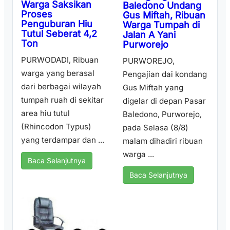
Warga Saksikan
Baledono Undang
Proses
Gus Miftah, Ribuan
Penguburan Hiu
Warga Tumpah di
Tutul Seberat 4,2
Jalan A Yani
Ton
Purworejo
PURWODADI, Ribuan
PURWOREJO,
warga yang berasal
Pengajian dai kondang
dari berbagai wilayah
Gus Miftah yang
tumpah ruah di sekitar
digelar di depan Pasar
area hiu tutul
Baledono, Purworejo,
(Rhincodon Typus)
pada Selasa (8/8)
yang terdampar dan ...
malam dihadiri ribuan
warga ...
Baca Selanjutnya
Baca Selanjutnya