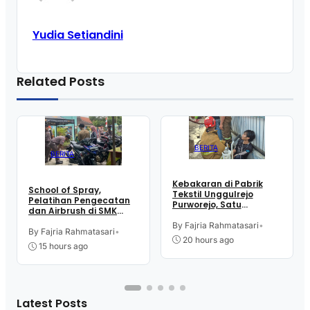
Yudia Setiandini
Related Posts
BERITA
BERITA
Kebakaran di Pabrik
School of Spray,
Tekstil Unggulrejo
Pelatihan Pengecatan
Purworejo, Satu
dan Airbrush di SMK
Karyawan Alami Patah
Intititut Indonesia
Tulang, Petugas
By Fajria Rahmatasari
•
Kutoarjo
By Fajria Rahmatasari
•
Damkar Sesak Nafas
20 hours ago
15 hours ago
Latest Posts