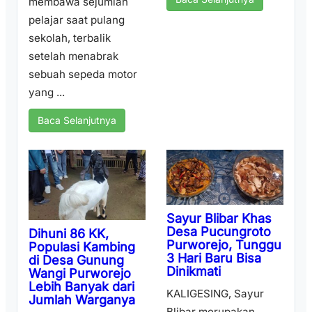
membawa sejumlah
pelajar saat pulang
sekolah, terbalik
setelah menabrak
sebuah sepeda motor
yang ...
Baca Selanjutnya
Sayur Blibar Khas
Desa Pucungroto
Dihuni 86 KK,
Purworejo, Tunggu
Populasi Kambing
3 Hari Baru Bisa
di Desa Gunung
Dinikmati
Wangi Purworejo
Lebih Banyak dari
KALIGESING, Sayur
Jumlah Warganya
Blibar merupakan