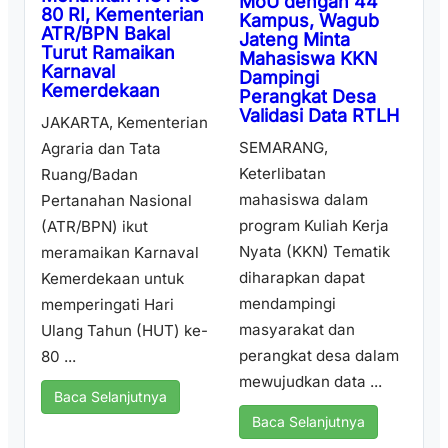
MoU dengan 44
80 RI, Kementerian
Kampus, Wagub
ATR/BPN Bakal
Jateng Minta
Turut Ramaikan
Mahasiswa KKN
Karnaval
Dampingi
Kemerdekaan
Perangkat Desa
Validasi Data RTLH
JAKARTA, Kementerian
SEMARANG,
Agraria dan Tata
Keterlibatan
Ruang/Badan
mahasiswa dalam
Pertanahan Nasional
program Kuliah Kerja
(ATR/BPN) ikut
Nyata (KKN) Tematik
meramaikan Karnaval
diharapkan dapat
Kemerdekaan untuk
mendampingi
memperingati Hari
masyarakat dan
Ulang Tahun (HUT) ke-
perangkat desa dalam
80 ...
mewujudkan data ...
Baca Selanjutnya
Baca Selanjutnya