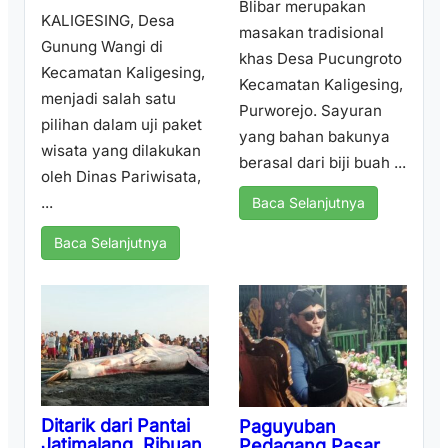
Blibar merupakan
KALIGESING, Desa
masakan tradisional
Gunung Wangi di
khas Desa Pucungroto
Kecamatan Kaligesing,
Kecamatan Kaligesing,
menjadi salah satu
Purworejo. Sayuran
pilihan dalam uji paket
yang bahan bakunya
wisata yang dilakukan
berasal dari biji buah ...
oleh Dinas Pariwisata,
...
Baca Selanjutnya
Baca Selanjutnya
Ditarik dari Pantai
Paguyuban
Jatimalang, Ribuan
Pedagang Pasar