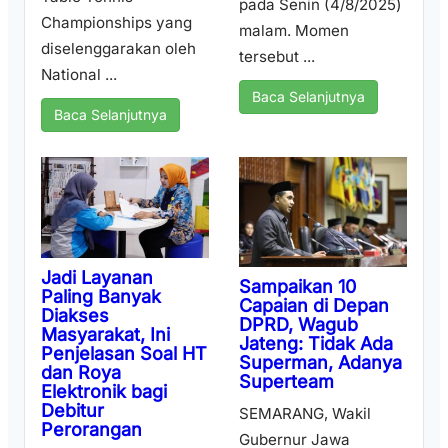
pada Senin (4/8/2025)
Championships yang
malam. Momen
diselenggarakan oleh
tersebut ...
National ...
Baca Selanjutnya
Baca Selanjutnya
Jadi Layanan
Sampaikan 10
Paling Banyak
Capaian di Depan
Diakses
DPRD, Wagub
Masyarakat, Ini
Jateng: Tidak Ada
Penjelasan Soal HT
Superman, Adanya
dan Roya
Superteam
Elektronik bagi
Debitur
SEMARANG, Wakil
Perorangan
Gubernur Jawa