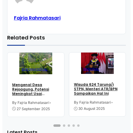
Fajria Rahmatasari
Related Posts
NASIONAL
BERITA
NASIONAL
Wisuda 624 Taruna/i
Mengenal Desa
STPN, Menteri ATR/BPN
Rejoagung, Potensi
Sampaikan Hal Ini
Meningkat Usai
Program Penataan
Akses Reforma Agraria*
By Fajria Rahmatasari
•
By Fajria Rahmatasari
•
30 August 2025
27 September 2025
Latest Posts