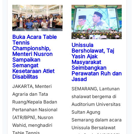
Buka Acara Table
Tennis
Unissula
Championship,
Bersholawat, Taj
Menteri Nusron
Yasin Ajak
Sampaikan
Masyarakat
Semangat
Seimbangkan
Kesetaraan Atlet
Perawatan Ruh dan
Disabilitas
Jasad
JAKARTA, Menteri
SEMARANG, Lantunan
Agraria dan Tata
shalawat bergema di
Ruang/Kepala Badan
Auditorium Universitas
Pertanahan Nasional
Sultan Agung
(ATR/BPN), Nusron
Semarang dalam acara
Wahid, menghadiri
Unissula Bersalawat
Table Tennis