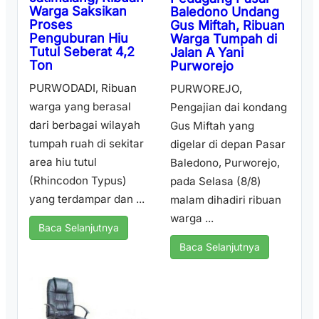
Warga Saksikan
Baledono Undang
Proses
Gus Miftah, Ribuan
Penguburan Hiu
Warga Tumpah di
Tutul Seberat 4,2
Jalan A Yani
Ton
Purworejo
PURWODADI, Ribuan
PURWOREJO,
warga yang berasal
Pengajian dai kondang
dari berbagai wilayah
Gus Miftah yang
tumpah ruah di sekitar
digelar di depan Pasar
area hiu tutul
Baledono, Purworejo,
(Rhincodon Typus)
pada Selasa (8/8)
yang terdampar dan ...
malam dihadiri ribuan
warga ...
Baca Selanjutnya
Baca Selanjutnya