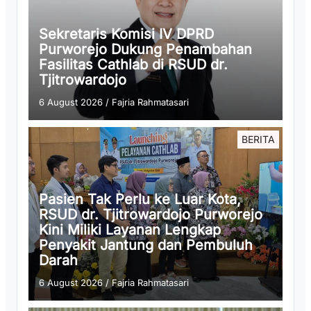
Sekretaris Komisi IV DPRD
Purworejo Dukung Penambahan
Fasilitas Cathlab di RSUD dr.
Tjitrowardojo
6 August 2026
/
Fajria Rahmatasari
BERITA
Pasien Tak Perlu ke Luar Kota,
RSUD dr. Tjitrowardojo Purworejo
Kini Miliki Layanan Lengkap
Penyakit Jantung dan Pembuluh
Darah
6 August 2026
/
Fajria Rahmatasari