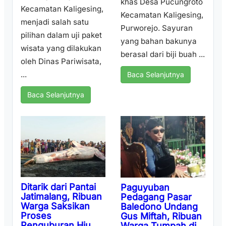
khas Desa Pucungroto
Kecamatan Kaligesing,
Kecamatan Kaligesing,
menjadi salah satu
Purworejo. Sayuran
pilihan dalam uji paket
yang bahan bakunya
wisata yang dilakukan
berasal dari biji buah ...
oleh Dinas Pariwisata,
...
Baca Selanjutnya
Baca Selanjutnya
Ditarik dari Pantai
Paguyuban
Jatimalang, Ribuan
Pedagang Pasar
Warga Saksikan
Baledono Undang
Proses
Gus Miftah, Ribuan
Penguburan Hiu
Warga Tumpah di