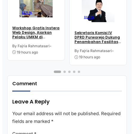
BERITA
BERITA
Workshop Gratis Instera
Web Design, Ajarkan
Sekretaris Komisi IV
Pelaku UMKM di
DPRD Purworejo Dukung
Purworejo Manfaatkan
Penambahan Fasilitas
Teknologi Digital buat
By Fajria Rahmatasari
•
Cathlab di RSUD dr.
Jualan
Tjitrowardojo
By Fajria Rahmatasari
•
19 hours ago
19 hours ago
Comment
Leave A Reply
Your email address will not be published.
Required
fields are marked
*
Comment
*