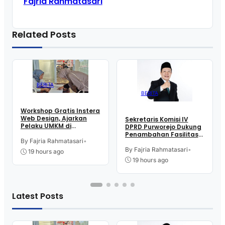
Fajria Rahmatasari
Related Posts
BERITA
BERITA
Workshop Gratis Instera
Web Design, Ajarkan
Sekretaris Komisi IV
Pelaku UMKM di
DPRD Purworejo Dukung
Purworejo Manfaatkan
Penambahan Fasilitas
Teknologi Digital buat
By Fajria Rahmatasari
•
Cathlab di RSUD dr.
Jualan
Tjitrowardojo
By Fajria Rahmatasari
•
19 hours ago
19 hours ago
Latest Posts