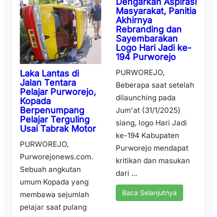
Dengarkan Aspirasi
Masyarakat, Panitia
Akhirnya
Rebranding dan
Sayembarakan
Logo Hari Jadi ke-
194 Purworejo
PURWOREJO,
Laka Lantas di
Jalan Tentara
Beberapa saat setelah
Pelajar Purworejo,
dilaunching pada
Kopada
Berpenumpang
Jum'at (31/1/2025)
Pelajar Terguling
siang, logo Hari Jadi
Usai Tabrak Motor
ke-194 Kabupaten
PURWOREJO,
Purworejo mendapat
Purworejonews.com.
kritikan dan masukan
Sebuah angkutan
dari ...
umum Kopada yang
Baca Selanjutnya
membawa sejumlah
pelajar saat pulang