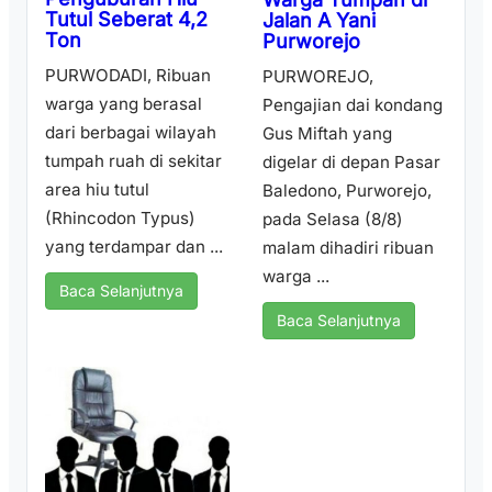
Tutul Seberat 4,2
Jalan A Yani
Ton
Purworejo
PURWODADI, Ribuan
PURWOREJO,
warga yang berasal
Pengajian dai kondang
dari berbagai wilayah
Gus Miftah yang
tumpah ruah di sekitar
digelar di depan Pasar
area hiu tutul
Baledono, Purworejo,
(Rhincodon Typus)
pada Selasa (8/8)
yang terdampar dan ...
malam dihadiri ribuan
warga ...
Baca Selanjutnya
Baca Selanjutnya