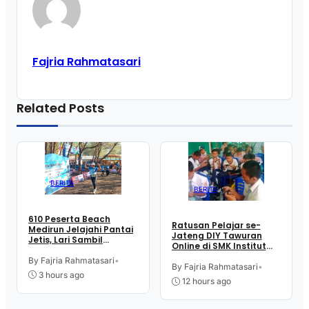
Fajria Rahmatasari
Related Posts
BERITA
BERITA
610 Peserta Beach
Ratusan Pelajar se-
Medirun Jelajahi Pantai
Jateng DIY Tawuran
Jetis, Lari Sambil
Online di SMK Institut
Menikmati Suasana
Indonesia Kutoarjo,
Alam
By Fajria Rahmatasari
•
Perebutkan Trofi dan
By Fajria Rahmatasari
•
3 hours ago
Uang Pembinaan
12 hours ago