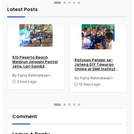
Latest Posts
BERITA
BERITA
610 Peserta Beach
Ratusan Pelajar se-
Medirun Jelajahi Pantai
Jateng DIY Tawuran
Jetis, Lari Sambil
Online di SMK Institut
Menikmati Suasana
Indonesia Kutoarjo,
Alam
By Fajria Rahmatasari
•
Perebutkan Trofi dan
By Fajria Rahmatasari
•
3 hours ago
Uang Pembinaan
12 hours ago
Comment