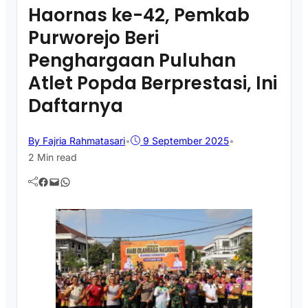
Haornas ke-42, Pemkab
Purworejo Beri
Penghargaan Puluhan
Atlet Popda Berprestasi, Ini
Daftarnya
By Fajria Rahmatasari
•
9 September 2025
•
2 Min read
Facebook
Mail
WhatsApp