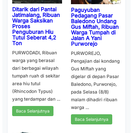
Ditarik dari Pantai
Paguyuban
Jatimalang, Ribuan
Pedagang Pasar
Warga Saksikan
Baledono Undang
Proses
Gus Miftah, Ribuan
Penguburan Hiu
Warga Tumpah di
Tutul Seberat 4,2
Jalan A Yani
Ton
Purworejo
PURWODADI, Ribuan
PURWOREJO,
warga yang berasal
Pengajian dai kondang
dari berbagai wilayah
Gus Miftah yang
tumpah ruah di sekitar
digelar di depan Pasar
area hiu tutul
Baledono, Purworejo,
(Rhincodon Typus)
pada Selasa (8/8)
yang terdampar dan ...
malam dihadiri ribuan
warga ...
Baca Selanjutnya
Baca Selanjutnya