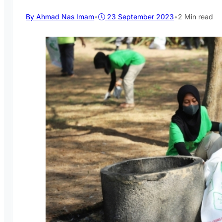
By Ahmad Nas Imam
•
23 September 2023
•
2 Min read