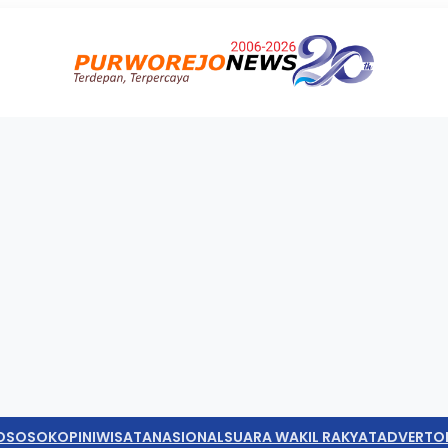
O
SOSOK
OPINI
WISATA
NASIONAL
SUARA WAKIL RAKYAT
ADVERTO