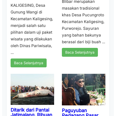
Blibar merupakan
KALIGESING, Desa
masakan tradisional
Gunung Wangi di
khas Desa Pucungroto
Kecamatan Kaligesing,
Kecamatan Kaligesing,
menjadi salah satu
Purworejo. Sayuran
pilihan dalam uji paket
yang bahan bakunya
wisata yang dilakukan
berasal dari biji buah ...
oleh Dinas Pariwisata,
...
Baca Selanjutnya
Baca Selanjutnya
Ditarik dari Pantai
Paguyuban
Jatimalang, Ribuan
Pedagang Pasar