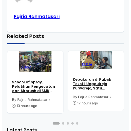
Fajria Rahmatasari
Related Posts
BERITA
BERITA
Kebakaran di Pabrik
School of Spray,
Tekstil Unggulrejo
Pelatihan Pengecatan
Purworejo, Satu
dan Airbrush di SMK
Karyawan Alami Patah
Intititut Indonesia
Tulang, Petugas
By Fajria Rahmatasari
•
Kutoarjo
By Fajria Rahmatasari
•
Damkar Sesak Nafas
17 hours ago
13 hours ago
Latest Posts