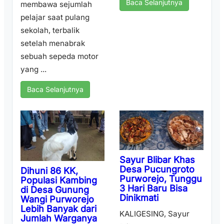
Baca Selanjutnya
membawa sejumlah
pelajar saat pulang
sekolah, terbalik
setelah menabrak
sebuah sepeda motor
yang ...
Baca Selanjutnya
Sayur Blibar Khas
Desa Pucungroto
Dihuni 86 KK,
Purworejo, Tunggu
Populasi Kambing
3 Hari Baru Bisa
di Desa Gunung
Dinikmati
Wangi Purworejo
Lebih Banyak dari
KALIGESING, Sayur
Jumlah Warganya