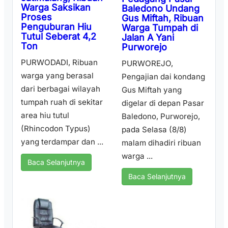
Warga Saksikan
Baledono Undang
Proses
Gus Miftah, Ribuan
Penguburan Hiu
Warga Tumpah di
Tutul Seberat 4,2
Jalan A Yani
Ton
Purworejo
PURWODADI, Ribuan
PURWOREJO,
warga yang berasal
Pengajian dai kondang
dari berbagai wilayah
Gus Miftah yang
tumpah ruah di sekitar
digelar di depan Pasar
area hiu tutul
Baledono, Purworejo,
(Rhincodon Typus)
pada Selasa (8/8)
yang terdampar dan ...
malam dihadiri ribuan
warga ...
Baca Selanjutnya
Baca Selanjutnya