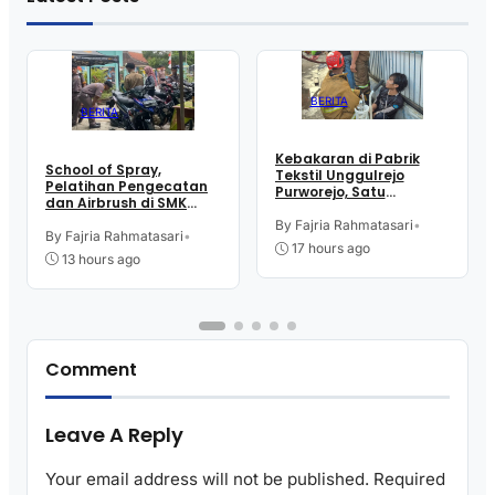
BERITA
BERITA
Kebakaran di Pabrik
School of Spray,
Tekstil Unggulrejo
Pelatihan Pengecatan
Purworejo, Satu
dan Airbrush di SMK
Karyawan Alami Patah
Intititut Indonesia
Tulang, Petugas
By Fajria Rahmatasari
•
Kutoarjo
By Fajria Rahmatasari
•
Damkar Sesak Nafas
17 hours ago
13 hours ago
Comment
Leave A Reply
Your email address will not be published.
Required