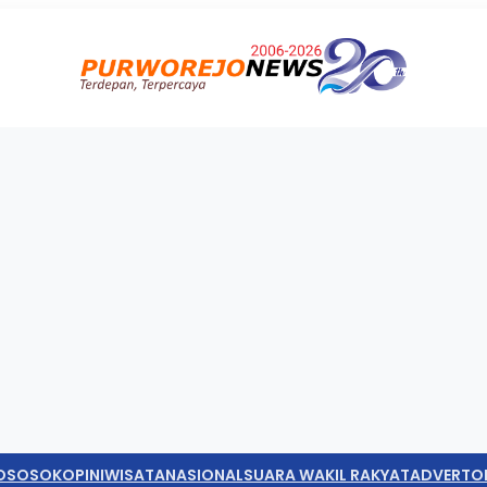
O
SOSOK
OPINI
WISATA
NASIONAL
SUARA WAKIL RAKYAT
ADVERTO