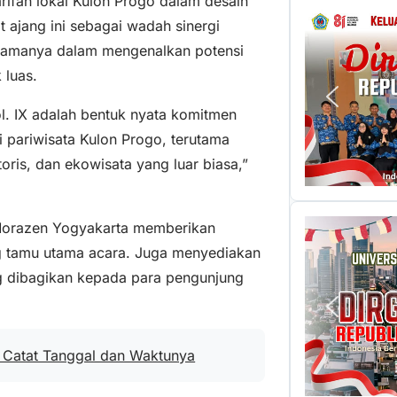
rifan lokal Kulon Progo dalam desain
at ajang ini sebagai wadah sinergi
 Utamanya dalam mengenalkan potensi
 luas.
l. IX adalah bentuk nyata komitmen
pariwisata Kulon Progo, terutama
toris, dan ekowisata yang luar biasa,”
, Morazen Yogyakarta memberikan
g tamu utama acara. Juga menyediakan
ng dibagikan kepada para pengunjung
 Catat Tanggal dan Waktunya