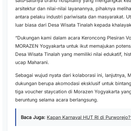
satu-satunya brand hospitality yang mengangkat kea
arsitektur dan nilai-nilai layanannya, pihaknya melih
antara pelaku industri pariwisata dan masyarakat.
luar biasa dari Desa Wisata Tinalah kepada khalayak
“Dukungan kami dalam acara Keroncong Plesiran Vo
MORAZEN Yogyakarta untuk ikut memajukan potensi 
Desa Wisata Tinalah yang memiliki nilai edukatif, his
ucap Maharani.
Sebagai wujud nyata dari kolaborasi ini, lanjutnya
dukungan berupa akomodasi eksklusif untuk bintan
tiga voucher staycation di Morazen Yogyakarta ya
beruntung selama acara berlangsung.
Baca Juga:
Kapan Karnaval HUT RI di Purworejo?