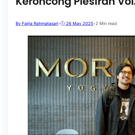
Keroncong Plesiran Vol.
By Fajria Rahmatasari
•
26 May 2025
•
2 Min read