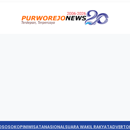
O
SOSOK
OPINI
WISATA
NASIONAL
SUARA WAKIL RAKYAT
ADVERTO