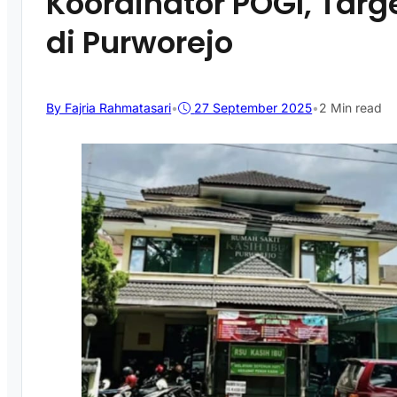
Koordinator POGI, Targ
di Purworejo
By Fajria Rahmatasari
•
27 September 2025
•
2 Min read