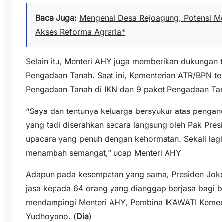
Baca Juga:
Mengenal Desa Rejoagung, Potensi M
Akses Reforma Agraria*
Selain itu, Menteri AHY juga memberikan dukungan
Pengadaan Tanah. Saat ini, Kementerian ATR/BPN te
Pengadaan Tanah di IKN dan 9 paket Pengadaan Tan
“Saya dan tentunya keluarga bersyukur atas penga
yang tadi diserahkan secara langsung oleh Pak Pr
upacara yang penuh dengan kehormatan. Sekali lag
menambah semangat,” ucap Menteri AHY
Adapun pada kesempatan yang sama, Presiden Jok
jasa kepada 64 orang yang dianggap berjasa bagi ba
mendampingi Menteri AHY, Pembina IKAWATI Kemen
Yudhoyono. (
Dia
)