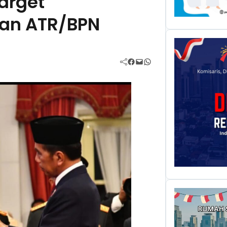
arget
an ATR/BPN
Facebook
Mail
WhatsApp