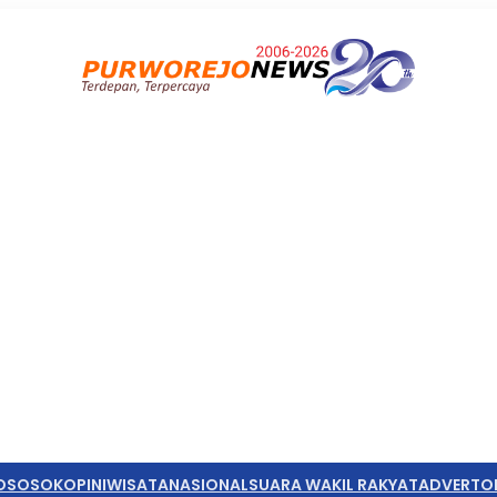
O
SOSOK
OPINI
WISATA
NASIONAL
SUARA WAKIL RAKYAT
ADVERTO