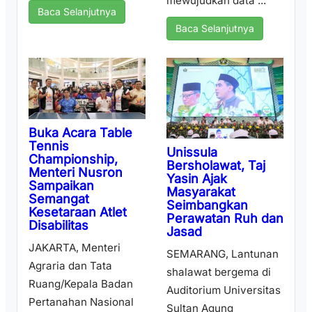
mewujudkan data ...
Baca Selanjutnya
Baca Selanjutnya
Buka Acara Table
Tennis
Unissula
Championship,
Bersholawat, Taj
Menteri Nusron
Yasin Ajak
Sampaikan
Masyarakat
Semangat
Seimbangkan
Kesetaraan Atlet
Perawatan Ruh dan
Disabilitas
Jasad
JAKARTA, Menteri
SEMARANG, Lantunan
Agraria dan Tata
shalawat bergema di
Ruang/Kepala Badan
Auditorium Universitas
Pertanahan Nasional
Sultan Agung