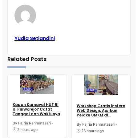
Yudia Setiandini
Related Posts
BERITA
BERITA
Kapan Karnaval HUT RI
Workshop Gratis Instera
di Purworejo? Catat
Web Design, Ajarkan
Tanggal dan Waktunya
Pelaku UMKM di
Purworejo Manfaatkan
By Fajria Rahmatasari
•
Teknologi Digital buat
By Fajria Rahmatasari
•
Jualan
2 hours ago
23 hours ago