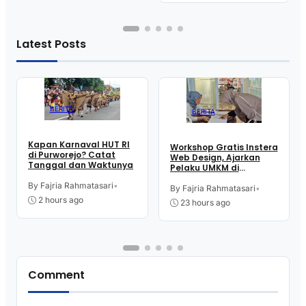
Latest Posts
BERITA
BERITA
Kapan Karnaval HUT RI
Workshop Gratis Instera
di Purworejo? Catat
Web Design, Ajarkan
Tanggal dan Waktunya
Pelaku UMKM di
Purworejo Manfaatkan
By Fajria Rahmatasari
•
Teknologi Digital buat
By Fajria Rahmatasari
•
Jualan
2 hours ago
23 hours ago
Comment