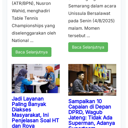
(ATR/BPN), Nusron
Semarang dalam acara
Wahid, menghadiri
Unissula Bersalawat
Table Tennis
pada Senin (4/8/2025)
Championships yang
malam. Momen
diselenggarakan oleh
tersebut ...
National ...
Baca Selanjutnya
Baca Selanjutnya
Jadi Layanan
Sampaikan 10
Paling Banyak
Capaian di Depan
Diakses
DPRD, Wagub
Masyarakat, Ini
Jateng: Tidak Ada
Penjelasan Soal HT
Superman, Adanya
dan Roya