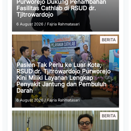
Purworejo Dukung Penambahan
Fasilitas Cathlab di RSUD dr.
Tjitrowardojo
6 August 2026
/
Fajria Rahmatasari
BERITA
Pasien Tak Perlu ke Luar Kota,
RSUD dr. Tjitrowardojo Purworejo
Kini Miliki Layanan Lengkap
Penyakit Jantung dan Pembuluh
Darah
6 August 2026
/
Fajria Rahmatasari
BERITA