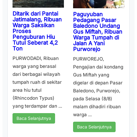
Ditarik dari Pantai
Paguyuban
Jatimalang, Ribuan
Pedagang Pasar
Warga Saksikan
Baledono Undang
Proses
Gus Miftah, Ribuan
Penguburan Hiu
Warga Tumpah di
Tutul Seberat 4,2
Jalan A Yani
Ton
Purworejo
PURWODADI, Ribuan
PURWOREJO,
warga yang berasal
Pengajian dai kondang
dari berbagai wilayah
Gus Miftah yang
tumpah ruah di sekitar
digelar di depan Pasar
area hiu tutul
Baledono, Purworejo,
(Rhincodon Typus)
pada Selasa (8/8)
yang terdampar dan ...
malam dihadiri ribuan
warga ...
Baca Selanjutnya
Baca Selanjutnya