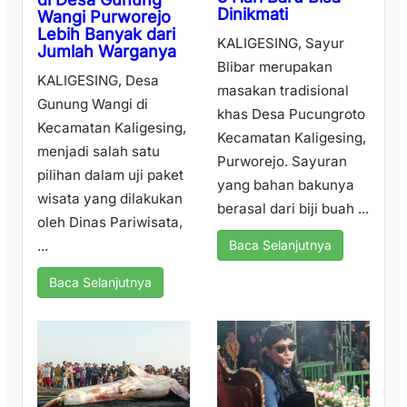
Dinikmati
Wangi Purworejo
Lebih Banyak dari
KALIGESING, Sayur
Jumlah Warganya
Blibar merupakan
KALIGESING, Desa
masakan tradisional
Gunung Wangi di
khas Desa Pucungroto
Kecamatan Kaligesing,
Kecamatan Kaligesing,
menjadi salah satu
Purworejo. Sayuran
pilihan dalam uji paket
yang bahan bakunya
wisata yang dilakukan
berasal dari biji buah ...
oleh Dinas Pariwisata,
...
Baca Selanjutnya
Baca Selanjutnya