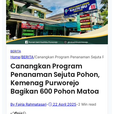
BERITA
Home
/
BERITA
/
Canangkan Program Penanaman Sejuta Pohon,
Canangkan Program
Penanaman Sejuta Pohon,
Kemenag Purworejo
Bagikan 600 Pohon Matoa
By Fajria Rahmatasari
•
22 April 2025
•
2 Min read
Facebook
Mail
WhatsApp