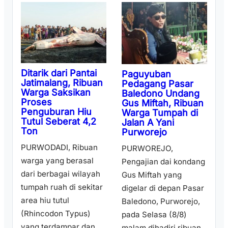
Ditarik dari Pantai
Paguyuban
Jatimalang, Ribuan
Pedagang Pasar
Warga Saksikan
Baledono Undang
Proses
Gus Miftah, Ribuan
Penguburan Hiu
Warga Tumpah di
Tutul Seberat 4,2
Jalan A Yani
Ton
Purworejo
PURWODADI, Ribuan
PURWOREJO,
warga yang berasal
Pengajian dai kondang
dari berbagai wilayah
Gus Miftah yang
tumpah ruah di sekitar
digelar di depan Pasar
area hiu tutul
Baledono, Purworejo,
(Rhincodon Typus)
pada Selasa (8/8)
yang terdampar dan ...
malam dihadiri ribuan