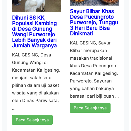
Sayur Blibar Khas
Desa Pucungroto
Dihuni 86 KK,
Purworejo, Tunggu
Populasi Kambing
3 Hari Baru Bisa
di Desa Gunung
Dinikmati
Wangi Purworejo
Lebih Banyak dari
KALIGESING, Sayur
Jumlah Warganya
Blibar merupakan
KALIGESING, Desa
masakan tradisional
Gunung Wangi di
khas Desa Pucungroto
Kecamatan Kaligesing,
Kecamatan Kaligesing,
menjadi salah satu
Purworejo. Sayuran
pilihan dalam uji paket
yang bahan bakunya
wisata yang dilakukan
berasal dari biji buah ...
oleh Dinas Pariwisata,
...
Baca Selanjutnya
Baca Selanjutnya