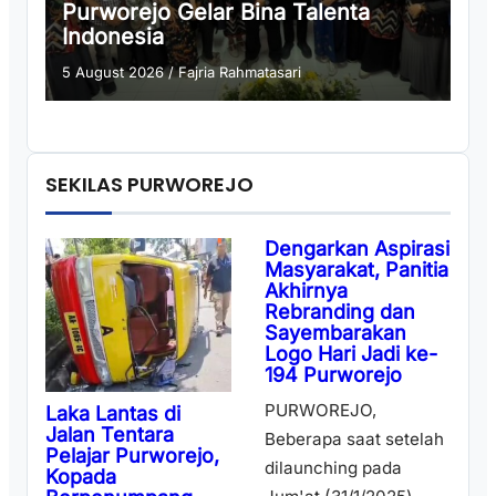
Purworejo Gelar Bina Talenta
Indonesia
5 August 2026
/
Fajria Rahmatasari
SEKILAS PURWOREJO
Dengarkan Aspirasi
Masyarakat, Panitia
Akhirnya
Rebranding dan
Sayembarakan
Logo Hari Jadi ke-
194 Purworejo
PURWOREJO,
Laka Lantas di
Jalan Tentara
Beberapa saat setelah
Pelajar Purworejo,
dilaunching pada
Kopada