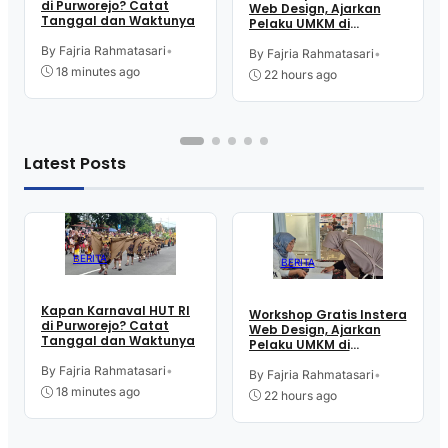
di Purworejo? Catat
Web Design, Ajarkan
Tanggal dan Waktunya
Pelaku UMKM di
Purworejo Manfaatkan
By Fajria Rahmatasari
•
Teknologi Digital buat
By Fajria Rahmatasari
•
Jualan
18 minutes ago
22 hours ago
Latest Posts
BERITA
BERITA
Kapan Karnaval HUT RI
Workshop Gratis Instera
di Purworejo? Catat
Web Design, Ajarkan
Tanggal dan Waktunya
Pelaku UMKM di
Purworejo Manfaatkan
By Fajria Rahmatasari
•
Teknologi Digital buat
By Fajria Rahmatasari
•
Jualan
18 minutes ago
22 hours ago