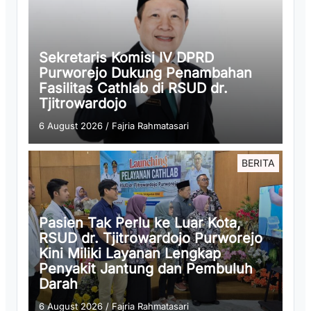
Sekretaris Komisi IV DPRD
Purworejo Dukung Penambahan
Fasilitas Cathlab di RSUD dr.
Tjitrowardojo
6 August 2026
/
Fajria Rahmatasari
BERITA
Pasien Tak Perlu ke Luar Kota,
RSUD dr. Tjitrowardojo Purworejo
Kini Miliki Layanan Lengkap
Penyakit Jantung dan Pembuluh
Darah
6 August 2026
/
Fajria Rahmatasari