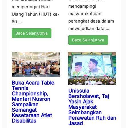
mendampingi
memperingati Hari
masyarakat dan
Ulang Tahun (HUT) ke-
perangkat desa dalam
80 ...
mewujudkan data ...
Baca Selanjutnya
Baca Selanjutnya
Buka Acara Table
Tennis
Unissula
Championship,
Bersholawat, Taj
Menteri Nusron
Yasin Ajak
Sampaikan
Masyarakat
Semangat
Seimbangkan
Kesetaraan Atlet
Perawatan Ruh dan
Disabilitas
Jasad