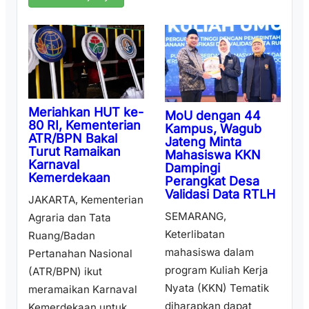
Meriahkan HUT ke-
MoU dengan 44
80 RI, Kementerian
Kampus, Wagub
ATR/BPN Bakal
Jateng Minta
Turut Ramaikan
Mahasiswa KKN
Karnaval
Dampingi
Kemerdekaan
Perangkat Desa
Validasi Data RTLH
JAKARTA, Kementerian
SEMARANG,
Agraria dan Tata
Keterlibatan
Ruang/Badan
mahasiswa dalam
Pertanahan Nasional
program Kuliah Kerja
(ATR/BPN) ikut
Nyata (KKN) Tematik
meramaikan Karnaval
diharapkan dapat
Kemerdekaan untuk