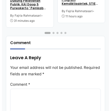
Dukung Pelayanan
Kemdiktisaintek, STIE
Publik, KAI Daop 5
Rajawali Purworejo
Purwokerto ‘ Pemkab
Gelar Bina Talenta
By Fajria Rahmatasari
•
dan Kejari Purworejo
Indonesia
Bersinergi
By Fajria Rahmatasari
•
11 hours ago
31 minutes ago
Comment
Leave A Reply
Your email address will not be published.
Required
fields are marked
*
Comment
*