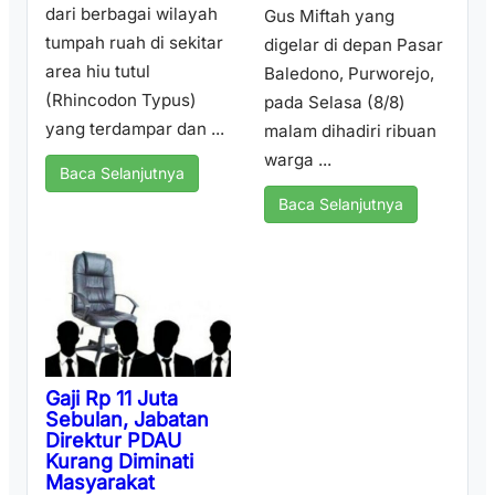
dari berbagai wilayah
Gus Miftah yang
tumpah ruah di sekitar
digelar di depan Pasar
area hiu tutul
Baledono, Purworejo,
(Rhincodon Typus)
pada Selasa (8/8)
yang terdampar dan ...
malam dihadiri ribuan
warga ...
Baca Selanjutnya
Baca Selanjutnya
Gaji Rp 11 Juta
Sebulan, Jabatan
Direktur PDAU
Kurang Diminati
Masyarakat