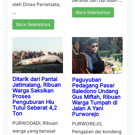
berasal dari biji buah ...
oleh Dinas Pariwisata,
...
Baca Selanjutnya
Baca Selanjutnya
Ditarik dari Pantai
Paguyuban
Jatimalang, Ribuan
Pedagang Pasar
Warga Saksikan
Baledono Undang
Proses
Gus Miftah, Ribuan
Penguburan Hiu
Warga Tumpah di
Tutul Seberat 4,2
Jalan A Yani
Ton
Purworejo
PURWODADI, Ribuan
PURWOREJO,
warga yang berasal
Pengajian dai kondang