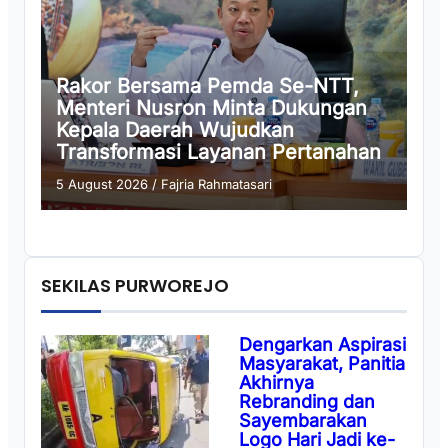
Rakor Bersama Pemda Se-NTT,
Menteri Nusron Minta Dukungan
Kepala Daerah Wujudkan
Transformasi Layanan Pertanahan
5 August 2026
/
Fajria Rahmatasari
SEKILAS PURWOREJO
Dengarkan Aspirasi
Masyarakat, Panitia
Akhirnya
Rebranding dan
Sayembarakan
Logo Hari Jadi ke-