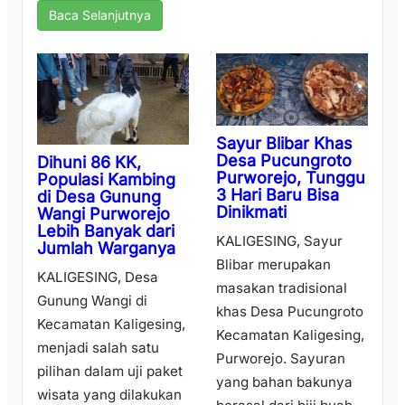
Baca Selanjutnya
Sayur Blibar Khas
Desa Pucungroto
Dihuni 86 KK,
Purworejo, Tunggu
Populasi Kambing
3 Hari Baru Bisa
di Desa Gunung
Dinikmati
Wangi Purworejo
Lebih Banyak dari
KALIGESING, Sayur
Jumlah Warganya
Blibar merupakan
KALIGESING, Desa
masakan tradisional
Gunung Wangi di
khas Desa Pucungroto
Kecamatan Kaligesing,
Kecamatan Kaligesing,
menjadi salah satu
Purworejo. Sayuran
pilihan dalam uji paket
yang bahan bakunya
wisata yang dilakukan