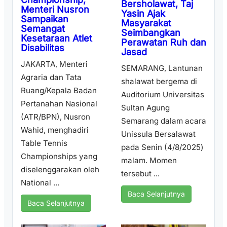
Bersholawat, Taj
Menteri Nusron
Yasin Ajak
Sampaikan
Masyarakat
Semangat
Seimbangkan
Kesetaraan Atlet
Perawatan Ruh dan
Disabilitas
Jasad
JAKARTA, Menteri
SEMARANG, Lantunan
Agraria dan Tata
shalawat bergema di
Ruang/Kepala Badan
Auditorium Universitas
Pertanahan Nasional
Sultan Agung
(ATR/BPN), Nusron
Semarang dalam acara
Wahid, menghadiri
Unissula Bersalawat
Table Tennis
pada Senin (4/8/2025)
Championships yang
malam. Momen
diselenggarakan oleh
tersebut ...
National ...
Baca Selanjutnya
Baca Selanjutnya