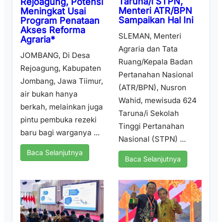
Taruna/i STPN,
Rejoagung, Potensi
Menteri ATR/BPN
Meningkat Usai
Sampaikan Hal Ini
Program Penataan
Akses Reforma
SLEMAN, Menteri
Agraria*
Agraria dan Tata
JOMBANG, Di Desa
Ruang/Kepala Badan
Rejoagung, Kabupaten
Pertanahan Nasional
Jombang, Jawa Tiimur,
(ATR/BPN), Nusron
air bukan hanya
Wahid, mewisuda 624
berkah, melainkan juga
Taruna/i Sekolah
pintu pembuka rezeki
Tinggi Pertanahan
baru bagi warganya ...
Nasional (STPN) ...
Baca Selanjutnya
Baca Selanjutnya