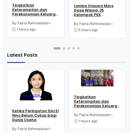
Tingkatkan
Lomba Unisono Mars
Keterampilan dan
Dasa Wisma, 25
Perekonomian Keluarga,
Kelompok PKK
16 Perempuan Warga
Kelurahan Doplang
Kelurahan Purworejo
By Fajria Rahmatasari
•
Purworejo Adu
By Fajria Rahmatasari
•
Ikut Pelatihan Menjahit
Kekompakan
1 hours ago
5 hours ago
Latest Posts
BERITA
OPINI
SOSOK
Tingkatkan
Keterampilan dan
Perekonomian Keluarga,
16 Perempuan Warga
Ketika Peringatan Dini El
Kelurahan Purworejo
By Fajria Rahmatasari
•
Nino Belum Cukup bagi
Ikut Pelatihan Menjahit
Dunia Usaha
1 hours ago
By Fajria Rahmatasari
•