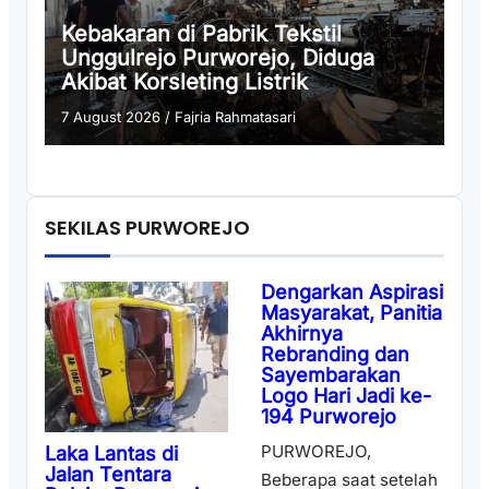
Kebakaran di Pabrik Tekstil
Unggulrejo Purworejo, Diduga
Akibat Korsleting Listrik
7 August 2026
/
Fajria Rahmatasari
SEKILAS PURWOREJO
Dengarkan Aspirasi
Masyarakat, Panitia
Akhirnya
Rebranding dan
Sayembarakan
Logo Hari Jadi ke-
194 Purworejo
PURWOREJO,
Laka Lantas di
Jalan Tentara
Beberapa saat setelah