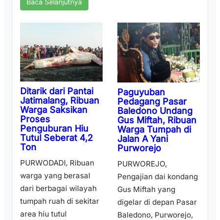
Baca Selanjutnya
Ditarik dari Pantai
Paguyuban
Jatimalang, Ribuan
Pedagang Pasar
Warga Saksikan
Baledono Undang
Proses
Gus Miftah, Ribuan
Penguburan Hiu
Warga Tumpah di
Tutul Seberat 4,2
Jalan A Yani
Ton
Purworejo
PURWODADI, Ribuan
PURWOREJO,
warga yang berasal
Pengajian dai kondang
dari berbagai wilayah
Gus Miftah yang
tumpah ruah di sekitar
digelar di depan Pasar
area hiu tutul
Baledono, Purworejo,