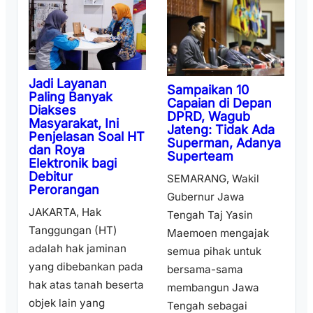
Jadi Layanan
Sampaikan 10
Paling Banyak
Capaian di Depan
Diakses
DPRD, Wagub
Masyarakat, Ini
Jateng: Tidak Ada
Penjelasan Soal HT
Superman, Adanya
dan Roya
Superteam
Elektronik bagi
Debitur
SEMARANG, Wakil
Perorangan
Gubernur Jawa
JAKARTA, Hak
Tengah Taj Yasin
Tanggungan (HT)
Maemoen mengajak
adalah hak jaminan
semua pihak untuk
yang dibebankan pada
bersama-sama
hak atas tanah beserta
membangun Jawa
objek lain yang
Tengah sebagai