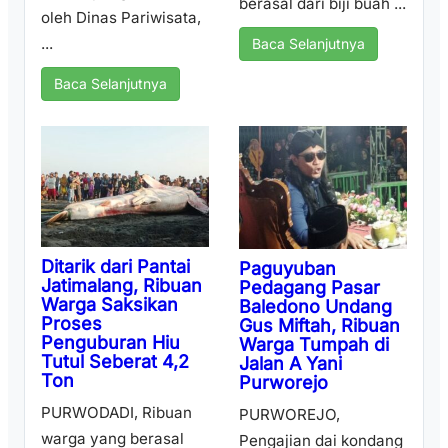
berasal dari biji buah ...
oleh Dinas Pariwisata,
...
Baca Selanjutnya
Baca Selanjutnya
Ditarik dari Pantai
Paguyuban
Jatimalang, Ribuan
Pedagang Pasar
Warga Saksikan
Baledono Undang
Proses
Gus Miftah, Ribuan
Penguburan Hiu
Warga Tumpah di
Tutul Seberat 4,2
Jalan A Yani
Ton
Purworejo
PURWODADI, Ribuan
PURWOREJO,
warga yang berasal
Pengajian dai kondang