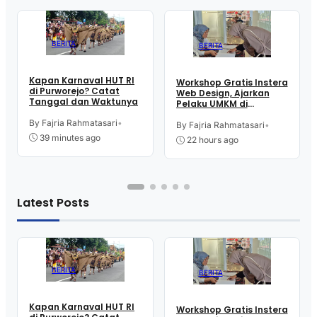
BERITA
BERITA
Kapan Karnaval HUT RI
Workshop Gratis Instera
di Purworejo? Catat
Web Design, Ajarkan
Tanggal dan Waktunya
Pelaku UMKM di
Purworejo Manfaatkan
By Fajria Rahmatasari
•
Teknologi Digital buat
By Fajria Rahmatasari
•
Jualan
39 minutes ago
22 hours ago
Latest Posts
BERITA
BERITA
Kapan Karnaval HUT RI
Workshop Gratis Instera