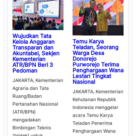
Wujudkan Tata
Temu Karya
Kelola Anggaran
Teladan, Seorang
Transparan dan
Warga Desa
Akuntabel, Sekjen
Donorejo
Kementerian
Purworejo Terima
ATR/BPN Beri 3
Penghargaan Wana
Pedoman
Lestari Tingkat
JAKARTA, Kementerian
Nasional
Agraria dan Tata
JAKARTA, Kementerian
Ruang/Badan
Kehutanan Republik
Pertanahan Nasional
Indonesia menggelar
(ATR/BPN)
acara Temu Karya
mengadakan
Teladan Penerima
Bimbingan Teknis
Penghargaan Wana
(bintek) untuk