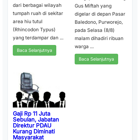
dari berbagai wilayah
Gus Miftah yang
tumpah ruah di sekitar
digelar di depan Pasar
area hiu tutul
Baledono, Purworejo,
(Rhincodon Typus)
pada Selasa (8/8)
yang terdampar dan ...
malam dihadiri ribuan
warga ...
Baca Selanjutnya
Baca Selanjutnya
Gaji Rp 11 Juta
Sebulan, Jabatan
Direktur PDAU
Kurang Diminati
Masyarakat