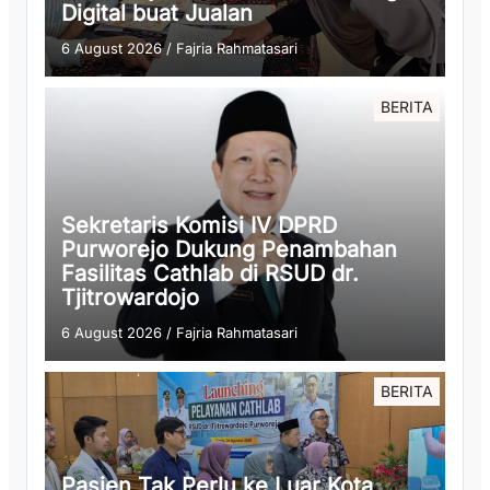
Digital buat Jualan
6 August 2026
/
Fajria Rahmatasari
BERITA
Sekretaris Komisi IV DPRD
Purworejo Dukung Penambahan
Fasilitas Cathlab di RSUD dr.
Tjitrowardojo
6 August 2026
/
Fajria Rahmatasari
BERITA
Pasien Tak Perlu ke Luar Kota,