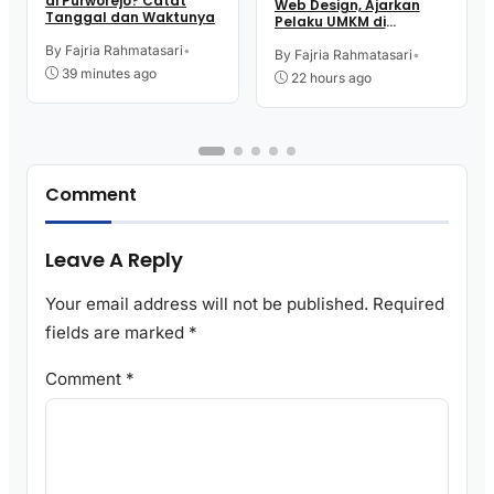
di Purworejo? Catat
Web Design, Ajarkan
Tanggal dan Waktunya
Pelaku UMKM di
Purworejo Manfaatkan
By Fajria Rahmatasari
•
Teknologi Digital buat
By Fajria Rahmatasari
•
Jualan
39 minutes ago
22 hours ago
Comment
Leave A Reply
Your email address will not be published.
Required
fields are marked
*
Comment
*