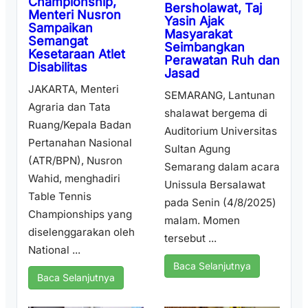
Championship,
Bersholawat, Taj
Menteri Nusron
Yasin Ajak
Sampaikan
Masyarakat
Semangat
Seimbangkan
Kesetaraan Atlet
Perawatan Ruh dan
Disabilitas
Jasad
JAKARTA, Menteri
SEMARANG, Lantunan
Agraria dan Tata
shalawat bergema di
Ruang/Kepala Badan
Auditorium Universitas
Pertanahan Nasional
Sultan Agung
(ATR/BPN), Nusron
Semarang dalam acara
Wahid, menghadiri
Unissula Bersalawat
Table Tennis
pada Senin (4/8/2025)
Championships yang
malam. Momen
diselenggarakan oleh
tersebut ...
National ...
Baca Selanjutnya
Baca Selanjutnya