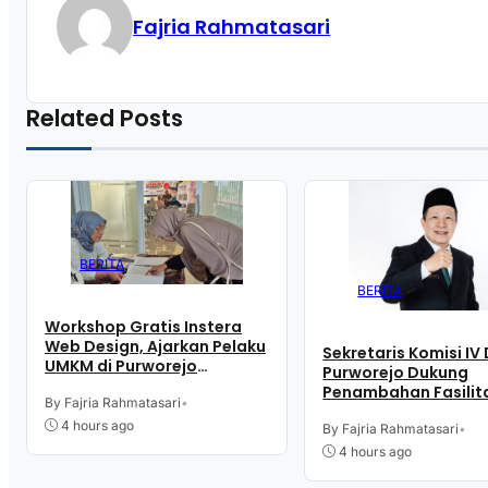
Fajria Rahmatasari
Related Posts
BERITA
BERITA
Workshop Gratis Instera
Web Design, Ajarkan Pelaku
Sekretaris Komisi IV
UMKM di Purworejo
Purworejo Dukung
Manfaatkan Teknologi
Penambahan Fasilit
Digital buat Jualan
By Fajria Rahmatasari
•
Cathlab di RSUD dr.
4 hours ago
Tjitrowardojo
By Fajria Rahmatasari
•
4 hours ago