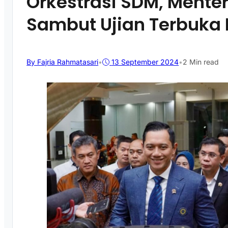
Orkestrasi SDM, Menter
Sambut Ujian Terbuka 
By Fajria Rahmatasari
•
13 September 2024
•
2 Min read