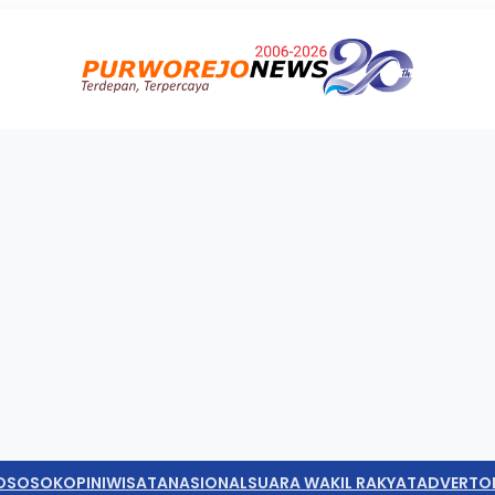
O
SOSOK
OPINI
WISATA
NASIONAL
SUARA WAKIL RAKYAT
ADVERTO