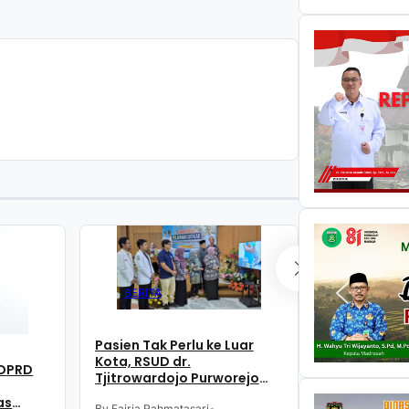
BERITA
BERITA
Pasien Tak Perlu ke Luar
Dukung Pela
Kota, RSUD dr.
 DPRD
KAI Daop 5 
Tjitrowardojo Purworejo
Pemkab dan 
Kini Miliki Layanan Lengkap
as
Purworejo B
By Fajria Rahmatasari
•