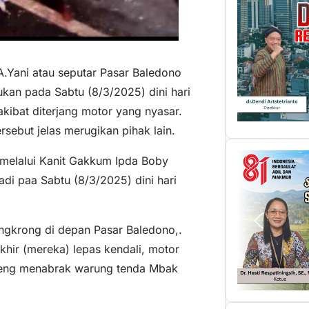
n A.Yani atau seputar Pasar Baledono
kukan pada Sabtu (8/3/2025) dini hari
ibat diterjang motor yang nyasar.
sebut jelas merugikan pihak lain.
 melalui Kanit Gakkum Ipda Boby
adi paa Sabtu (8/3/2025) dini hari
gkrong di depan Pasar Baledono,.
khir (mereka) lepas kendali, motor
eng menabrak warung tenda Mbak