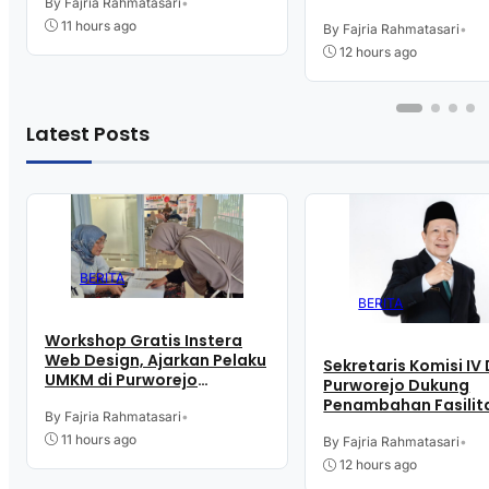
Digital buat Jualan
By Fajria Rahmatasari
•
Cathlab di RSUD dr.
11 hours ago
Tjitrowardojo
By Fajria Rahmatasari
•
12 hours ago
Latest Posts
BERITA
BERITA
Workshop Gratis Instera
Web Design, Ajarkan Pelaku
Sekretaris Komisi IV
UMKM di Purworejo
Purworejo Dukung
Manfaatkan Teknologi
Penambahan Fasilit
Digital buat Jualan
By Fajria Rahmatasari
•
Cathlab di RSUD dr.
11 hours ago
Tjitrowardojo
By Fajria Rahmatasari
•
12 hours ago