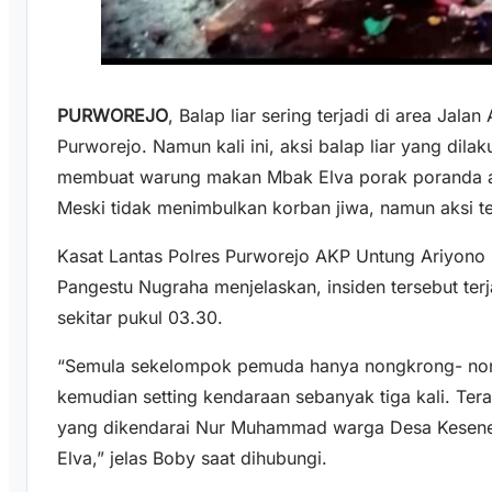
PURWOREJO
, Balap liar sering terjadi di area Jala
Purworejo. Namun kali ini, aksi balap liar yang dila
membuat warung makan Mbak Elva porak poranda ak
Meski tidak menimbulkan korban jiwa, namun aksi ter
Kasat Lantas Polres Purworejo AKP Untung Ariyono
Pangestu Nugraha menjelaskan, insiden tersebut terj
sekitar pukul 03.30.
“Semula sekelompok pemuda hanya nongkrong- non
kemudian setting kendaraan sebanyak tiga kali. Tera
yang dikendarai Nur Muhammad warga Desa Kesen
Elva,” jelas Boby saat dihubungi.