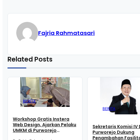
Fajria Rahmatasari
Related Posts
BERITA
BERITA
Workshop Gratis Instera
Web Design, Ajarkan Pelaku
Sekretaris Komisi IV
UMKM di Purworejo
Purworejo Dukung
Manfaatkan Teknologi
Penambahan Fasilit