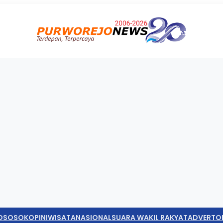
O
SOSOK
OPINI
WISATA
NASIONAL
SUARA WAKIL RAKYAT
ADVERTO