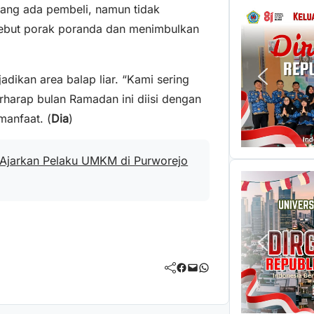
dang ada pembeli, namun tidak
sebut porak poranda dan menimbulkan
dikan area balap liar. “Kami sering
erharap bulan Ramadan ini diisi dengan
manfaat. (
Dia
)
 Ajarkan Pelaku UMKM di Purworejo
Facebook
Mail
WhatsApp