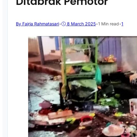
Ditabrak Pemotor
By Fajria Rahmatasari
•
8 March 2025
•
1 Min read
•
1