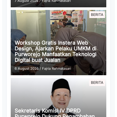
7 August 2026
/
Fajria Rahmatasari
BERITA
Workshop Gratis Instera Web
Design, Ajarkan Pelaku UMKM di
Purworejo Manfaatkan Teknologi
Digital buat Jualan
6 August 2026
/
Fajria Rahmatasari
BERITA
Sekretaris Komisi IV DPRD
Purworejo Dukung Penambahan