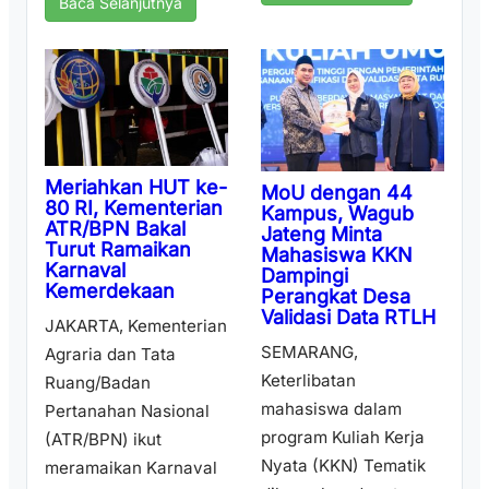
Baca Selanjutnya
Meriahkan HUT ke-
MoU dengan 44
80 RI, Kementerian
Kampus, Wagub
ATR/BPN Bakal
Jateng Minta
Turut Ramaikan
Mahasiswa KKN
Karnaval
Dampingi
Kemerdekaan
Perangkat Desa
Validasi Data RTLH
JAKARTA, Kementerian
SEMARANG,
Agraria dan Tata
Keterlibatan
Ruang/Badan
mahasiswa dalam
Pertanahan Nasional
program Kuliah Kerja
(ATR/BPN) ikut
Nyata (KKN) Tematik
meramaikan Karnaval