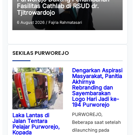
Fasilitas Cathlab di RSUD dr.
Tjitrowardojo
6 August 2026
/
Fajria Rahmatasari
SEKILAS PURWOREJO
Dengarkan Aspirasi
Masyarakat, Panitia
Akhirnya
Rebranding dan
Sayembarakan
Logo Hari Jadi ke-
194 Purworejo
PURWOREJO,
Laka Lantas di
Jalan Tentara
Beberapa saat setelah
Pelajar Purworejo,
dilaunching pada
Kopada