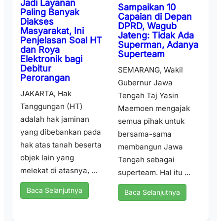
Jadi Layanan
Sampaikan 10
Paling Banyak
Capaian di Depan
Diakses
DPRD, Wagub
Masyarakat, Ini
Jateng: Tidak Ada
Penjelasan Soal HT
Superman, Adanya
dan Roya
Superteam
Elektronik bagi
Debitur
SEMARANG, Wakil
Perorangan
Gubernur Jawa
JAKARTA, Hak
Tengah Taj Yasin
Tanggungan (HT)
Maemoen mengajak
adalah hak jaminan
semua pihak untuk
yang dibebankan pada
bersama-sama
hak atas tanah beserta
membangun Jawa
objek lain yang
Tengah sebagai
melekat di atasnya, ...
superteam. Hal itu ...
Baca Selanjutnya
Baca Selanjutnya