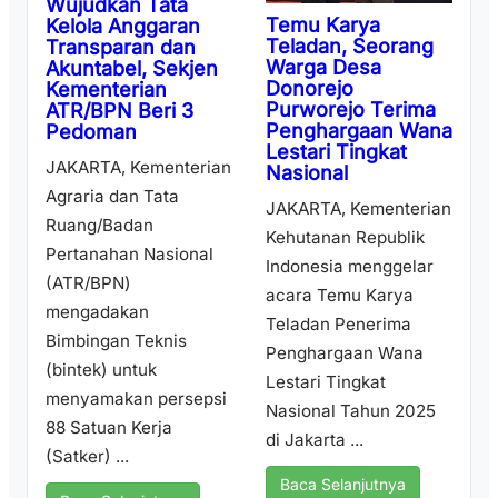
Wujudkan Tata
Temu Karya
Kelola Anggaran
Teladan, Seorang
Transparan dan
Warga Desa
Akuntabel, Sekjen
Donorejo
Kementerian
Purworejo Terima
ATR/BPN Beri 3
Penghargaan Wana
Pedoman
Lestari Tingkat
JAKARTA, Kementerian
Nasional
Agraria dan Tata
JAKARTA, Kementerian
Ruang/Badan
Kehutanan Republik
Pertanahan Nasional
Indonesia menggelar
(ATR/BPN)
acara Temu Karya
mengadakan
Teladan Penerima
Bimbingan Teknis
Penghargaan Wana
(bintek) untuk
Lestari Tingkat
menyamakan persepsi
Nasional Tahun 2025
88 Satuan Kerja
di Jakarta ...
(Satker) ...
Baca Selanjutnya