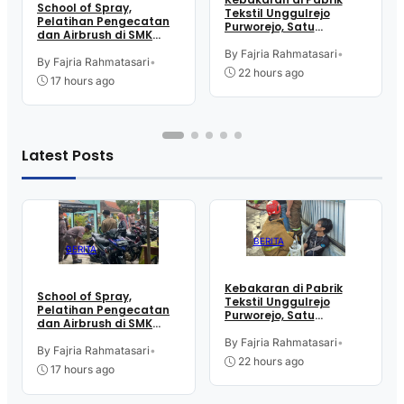
School of Spray,
Tekstil Unggulrejo
Pelatihan Pengecatan
Purworejo, Satu
dan Airbrush di SMK
Karyawan Alami Patah
Intititut Indonesia
Tulang, Petugas
By Fajria Rahmatasari
•
Kutoarjo
By Fajria Rahmatasari
•
Damkar Sesak Nafas
22 hours ago
17 hours ago
Latest Posts
BERITA
BERITA
Kebakaran di Pabrik
School of Spray,
Tekstil Unggulrejo
Pelatihan Pengecatan
Purworejo, Satu
dan Airbrush di SMK
Karyawan Alami Patah
Intititut Indonesia
Tulang, Petugas
By Fajria Rahmatasari
•
Kutoarjo
By Fajria Rahmatasari
•
Damkar Sesak Nafas
22 hours ago
17 hours ago