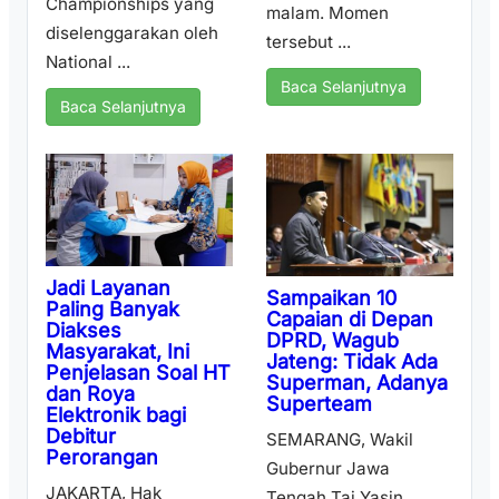
Championships yang
malam. Momen
diselenggarakan oleh
tersebut ...
National ...
Baca Selanjutnya
Baca Selanjutnya
Jadi Layanan
Sampaikan 10
Paling Banyak
Capaian di Depan
Diakses
DPRD, Wagub
Masyarakat, Ini
Jateng: Tidak Ada
Penjelasan Soal HT
Superman, Adanya
dan Roya
Superteam
Elektronik bagi
Debitur
SEMARANG, Wakil
Perorangan
Gubernur Jawa
JAKARTA, Hak
Tengah Taj Yasin