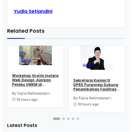
Yudia Setiandini
Related Posts
BERITA
BERITA
Workshop Gratis Instera
Web Design, Ajarkan
Sekretaris Komisi IV
Pelaku UMKM di
DPRD Purworejo Dukung
Purworejo Manfaatkan
Penambahan Fasilitas
Teknologi Digital buat
By Fajria Rahmatasari
•
Cathlab di RSUD dr.
Jualan
Tjitrowardojo
By Fajria Rahmatasari
•
16 hours ago
16 hours ago
Latest Posts