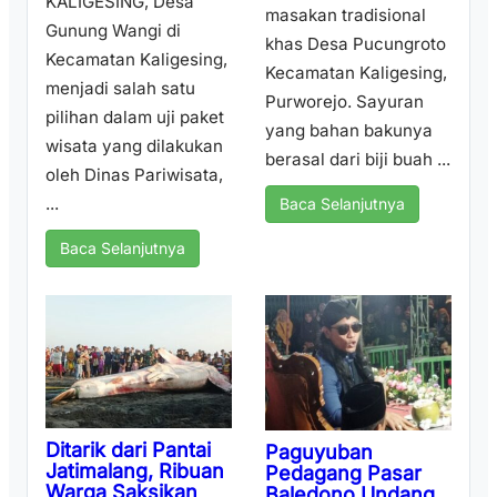
KALIGESING, Desa
masakan tradisional
Gunung Wangi di
khas Desa Pucungroto
Kecamatan Kaligesing,
Kecamatan Kaligesing,
menjadi salah satu
Purworejo. Sayuran
pilihan dalam uji paket
yang bahan bakunya
wisata yang dilakukan
berasal dari biji buah ...
oleh Dinas Pariwisata,
...
Baca Selanjutnya
Baca Selanjutnya
Ditarik dari Pantai
Paguyuban
Jatimalang, Ribuan
Pedagang Pasar
Warga Saksikan
Baledono Undang