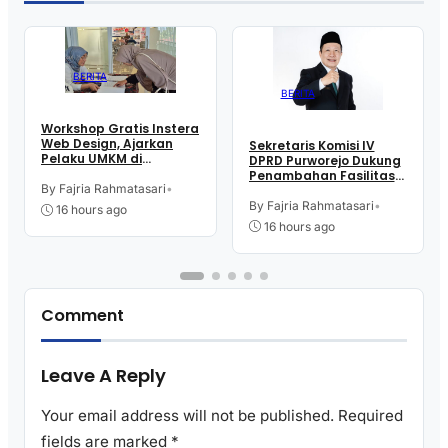
BERITA
BERITA
Workshop Gratis Instera
Web Design, Ajarkan
Sekretaris Komisi IV
Pelaku UMKM di
DPRD Purworejo Dukung
Purworejo Manfaatkan
Penambahan Fasilitas
Teknologi Digital buat
By Fajria Rahmatasari
•
Cathlab di RSUD dr.
Jualan
Tjitrowardojo
By Fajria Rahmatasari
•
16 hours ago
16 hours ago
Comment
Leave A Reply
Your email address will not be published.
Required
fields are marked
*