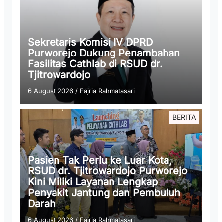
Sekretaris Komisi IV DPRD
Purworejo Dukung Penambahan
Fasilitas Cathlab di RSUD dr.
Tjitrowardojo
6 August 2026
/
Fajria Rahmatasari
BERITA
Pasien Tak Perlu ke Luar Kota,
RSUD dr. Tjitrowardojo Purworejo
Kini Miliki Layanan Lengkap
Penyakit Jantung dan Pembuluh
Darah
6 August 2026
/
Fajria Rahmatasari