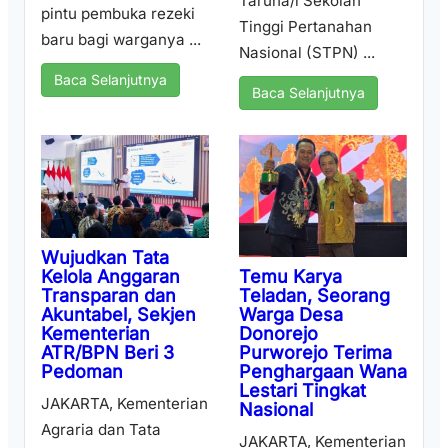
Taruna/i Sekolah
pintu pembuka rezeki
Tinggi Pertanahan
baru bagi warganya ...
Nasional (STPN) ...
Baca Selanjutnya
Baca Selanjutnya
Wujudkan Tata
Temu Karya
Kelola Anggaran
Teladan, Seorang
Transparan dan
Warga Desa
Akuntabel, Sekjen
Donorejo
Kementerian
Purworejo Terima
ATR/BPN Beri 3
Penghargaan Wana
Pedoman
Lestari Tingkat
JAKARTA, Kementerian
Nasional
Agraria dan Tata
JAKARTA, Kementerian