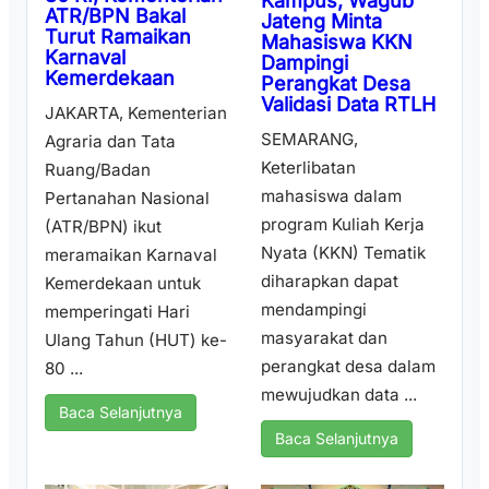
Kampus, Wagub
ATR/BPN Bakal
Jateng Minta
Turut Ramaikan
Mahasiswa KKN
Karnaval
Dampingi
Kemerdekaan
Perangkat Desa
Validasi Data RTLH
JAKARTA, Kementerian
SEMARANG,
Agraria dan Tata
Keterlibatan
Ruang/Badan
mahasiswa dalam
Pertanahan Nasional
program Kuliah Kerja
(ATR/BPN) ikut
Nyata (KKN) Tematik
meramaikan Karnaval
diharapkan dapat
Kemerdekaan untuk
mendampingi
memperingati Hari
masyarakat dan
Ulang Tahun (HUT) ke-
perangkat desa dalam
80 ...
mewujudkan data ...
Baca Selanjutnya
Baca Selanjutnya