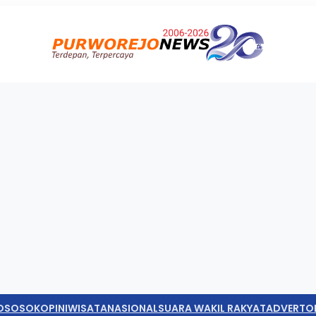
O
SOSOK
OPINI
WISATA
NASIONAL
SUARA WAKIL RAKYAT
ADVERTO