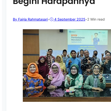
Begini Harapannya
By Fajria Rahmatasari
•
4 September 2025
•
2 Min read