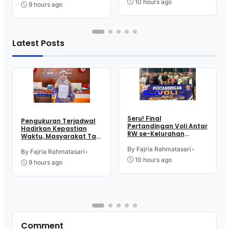
10 hours ago
9 hours ago
Latest Posts
BERITA
BERITA
Seru! Final
Pengukuran Terjadwal
Pertandingan Voli Antar
Hadirkan Kepastian
RW se-Kelurahan
Waktu, Masyarakat Tak
Pangen Jurutengah
Perlu Lama Tunggu
Sambut HUT RI
By Fajria Rahmatasari
•
Layanan Pertanahan
By Fajria Rahmatasari
•
10 hours ago
9 hours ago
Comment