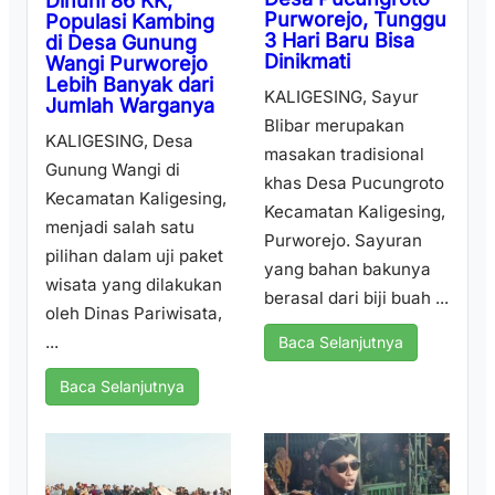
Dihuni 86 KK,
Purworejo, Tunggu
Populasi Kambing
3 Hari Baru Bisa
di Desa Gunung
Dinikmati
Wangi Purworejo
Lebih Banyak dari
KALIGESING, Sayur
Jumlah Warganya
Blibar merupakan
KALIGESING, Desa
masakan tradisional
Gunung Wangi di
khas Desa Pucungroto
Kecamatan Kaligesing,
Kecamatan Kaligesing,
menjadi salah satu
Purworejo. Sayuran
pilihan dalam uji paket
yang bahan bakunya
wisata yang dilakukan
berasal dari biji buah ...
oleh Dinas Pariwisata,
...
Baca Selanjutnya
Baca Selanjutnya