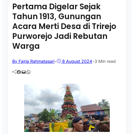
Pertama Digelar Sejak
Tahun 1913, Gunungan
Acara Merti Desa di Trirejo
Purworejo Jadi Rebutan
Warga
By Fajria Rahmatasari
•
8 August 2024
•
3 Min read
Facebook
Mail
WhatsApp