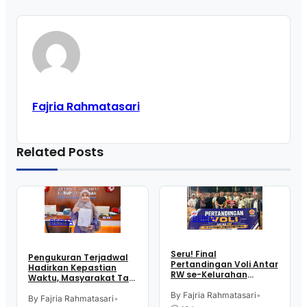
Fajria Rahmatasari
Related Posts
BERITA
BERITA
Seru! Final
Pengukuran Terjadwal
Pertandingan Voli Antar
Hadirkan Kepastian
RW se-Kelurahan
Waktu, Masyarakat Tak
Pangen Jurutengah
Perlu Lama Tunggu
Sambut HUT RI
By Fajria Rahmatasari
•
Layanan Pertanahan
By Fajria Rahmatasari
•