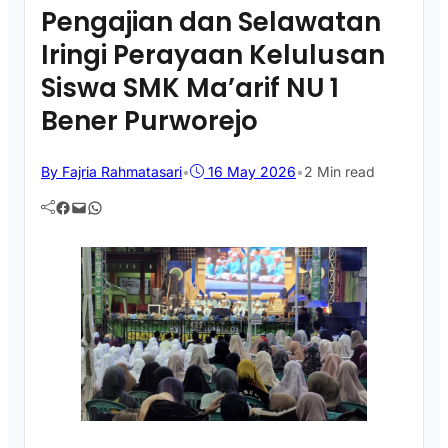
Pengajian dan Selawatan
Iringi Perayaan Kelulusan
Siswa SMK Ma’arif NU 1
Bener Purworejo
By Fajria Rahmatasari
•
16 May 2026
•
2 Min read
Facebook
Mail
WhatsApp