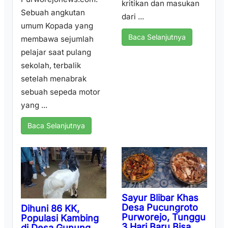
kritikan dan masukan
Sebuah angkutan
dari ...
umum Kopada yang
Baca Selanjutnya
membawa sejumlah
pelajar saat pulang
sekolah, terbalik
setelah menabrak
sebuah sepeda motor
yang ...
Baca Selanjutnya
Sayur Blibar Khas
Desa Pucungroto
Dihuni 86 KK,
Purworejo, Tunggu
Populasi Kambing
3 Hari Baru Bisa
di Desa Gunung