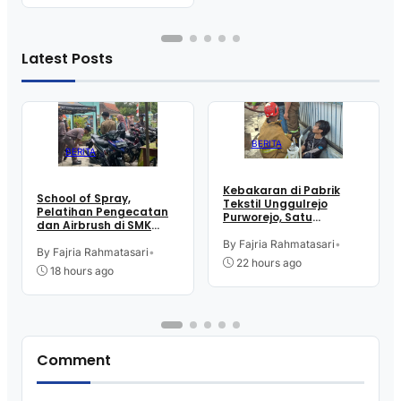
Latest Posts
BERITA
BERITA
Kebakaran di Pabrik
School of Spray,
Tekstil Unggulrejo
Pelatihan Pengecatan
Purworejo, Satu
dan Airbrush di SMK
Karyawan Alami Patah
Intititut Indonesia
Tulang, Petugas
By Fajria Rahmatasari
•
Kutoarjo
By Fajria Rahmatasari
•
Damkar Sesak Nafas
22 hours ago
18 hours ago
Comment