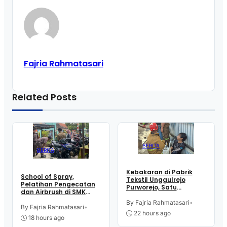
Fajria Rahmatasari
Related Posts
BERITA
BERITA
Kebakaran di Pabrik
School of Spray,
Tekstil Unggulrejo
Pelatihan Pengecatan
Purworejo, Satu
dan Airbrush di SMK
Karyawan Alami Patah
Intititut Indonesia
Tulang, Petugas
By Fajria Rahmatasari
•
Kutoarjo
By Fajria Rahmatasari
•
Damkar Sesak Nafas
22 hours ago
18 hours ago