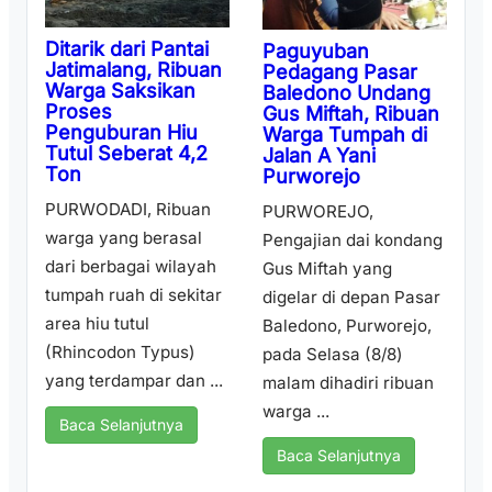
Ditarik dari Pantai
Paguyuban
Jatimalang, Ribuan
Pedagang Pasar
Warga Saksikan
Baledono Undang
Proses
Gus Miftah, Ribuan
Penguburan Hiu
Warga Tumpah di
Tutul Seberat 4,2
Jalan A Yani
Ton
Purworejo
PURWODADI, Ribuan
PURWOREJO,
warga yang berasal
Pengajian dai kondang
dari berbagai wilayah
Gus Miftah yang
tumpah ruah di sekitar
digelar di depan Pasar
area hiu tutul
Baledono, Purworejo,
(Rhincodon Typus)
pada Selasa (8/8)
yang terdampar dan ...
malam dihadiri ribuan
warga ...
Baca Selanjutnya
Baca Selanjutnya