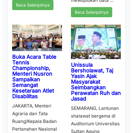
mewujudkan data ...
Baca Selanjutnya
Baca Selanjutnya
Buka Acara Table
Tennis
Unissula
Championship,
Bersholawat, Taj
Menteri Nusron
Yasin Ajak
Sampaikan
Masyarakat
Semangat
Seimbangkan
Kesetaraan Atlet
Perawatan Ruh dan
Disabilitas
Jasad
JAKARTA, Menteri
SEMARANG, Lantunan
Agraria dan Tata
shalawat bergema di
Ruang/Kepala Badan
Auditorium Universitas
Pertanahan Nasional
Sultan Agung