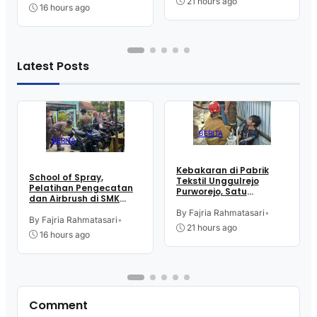
21 hours ago
16 hours ago
Latest Posts
BERITA
BERITA
Kebakaran di Pabrik
School of Spray,
Tekstil Unggulrejo
Pelatihan Pengecatan
Purworejo, Satu
dan Airbrush di SMK
Karyawan Alami Patah
Intititut Indonesia
Tulang, Petugas
By Fajria Rahmatasari
•
Kutoarjo
By Fajria Rahmatasari
•
Damkar Sesak Nafas
21 hours ago
16 hours ago
Comment