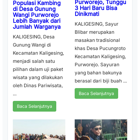
Purworejo, Tunggu
Populasi Kambing
3 Hari Baru Bisa
di Desa Gunung
Dinikmati
Wangi Purworejo
Lebih Banyak dari
KALIGESING, Sayur
Jumlah Warganya
Blibar merupakan
KALIGESING, Desa
masakan tradisional
Gunung Wangi di
khas Desa Pucungroto
Kecamatan Kaligesing,
Kecamatan Kaligesing,
menjadi salah satu
Purworejo. Sayuran
pilihan dalam uji paket
yang bahan bakunya
wisata yang dilakukan
berasal dari biji buah ...
oleh Dinas Pariwisata,
...
Baca Selanjutnya
Baca Selanjutnya