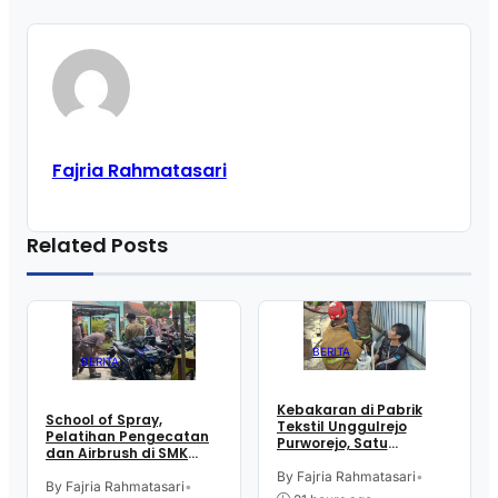
Fajria Rahmatasari
Related Posts
BERITA
BERITA
Kebakaran di Pabrik
School of Spray,
Tekstil Unggulrejo
Pelatihan Pengecatan
Purworejo, Satu
dan Airbrush di SMK
Karyawan Alami Patah
Intititut Indonesia
Tulang, Petugas
By Fajria Rahmatasari
•
Kutoarjo
By Fajria Rahmatasari
•
Damkar Sesak Nafas