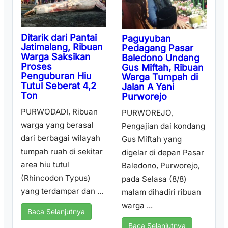
Ditarik dari Pantai
Paguyuban
Jatimalang, Ribuan
Pedagang Pasar
Warga Saksikan
Baledono Undang
Proses
Gus Miftah, Ribuan
Penguburan Hiu
Warga Tumpah di
Tutul Seberat 4,2
Jalan A Yani
Ton
Purworejo
PURWODADI, Ribuan
PURWOREJO,
warga yang berasal
Pengajian dai kondang
dari berbagai wilayah
Gus Miftah yang
tumpah ruah di sekitar
digelar di depan Pasar
area hiu tutul
Baledono, Purworejo,
(Rhincodon Typus)
pada Selasa (8/8)
yang terdampar dan ...
malam dihadiri ribuan
warga ...
Baca Selanjutnya
Baca Selanjutnya