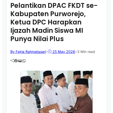
Pelantikan DPAC FKDT se-
Kabupaten Purworejo,
Ketua DPC Harapkan
Ijazah Madin Siswa MI
Punya Nilai Plus
By Fajria Rahmatasari
•
25 May 2026
•
3 Min read
Facebook
Mail
WhatsApp