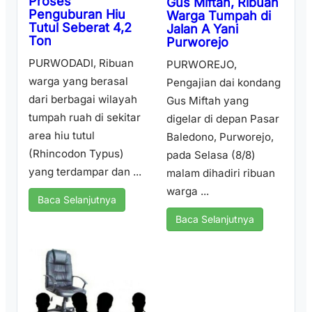
Proses
Gus Miftah, Ribuan
Penguburan Hiu
Warga Tumpah di
Tutul Seberat 4,2
Jalan A Yani
Ton
Purworejo
PURWODADI, Ribuan
PURWOREJO,
warga yang berasal
Pengajian dai kondang
dari berbagai wilayah
Gus Miftah yang
tumpah ruah di sekitar
digelar di depan Pasar
area hiu tutul
Baledono, Purworejo,
(Rhincodon Typus)
pada Selasa (8/8)
yang terdampar dan ...
malam dihadiri ribuan
warga ...
Baca Selanjutnya
Baca Selanjutnya