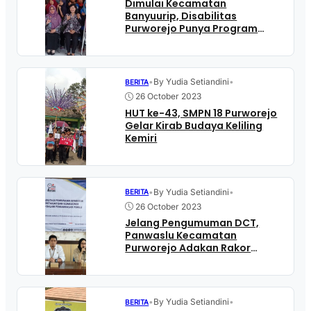
Dimulai Kecamatan
Banyuurip, Disabilitas
Purworejo Punya Program
Inovasi “Gardu Penyintas”
untuk Pembangunan Inklusif
•
By Yudia Setiandini
•
BERITA
26 October 2023
HUT ke-43, SMPN 18 Purworejo
Gelar Kirab Budaya Keliling
Kemiri
•
By Yudia Setiandini
•
BERITA
26 October 2023
Jelang Pengumuman DCT,
Panwaslu Kecamatan
Purworejo Adakan Rakor
dengan Pengawas
Kelurahan/Desa
•
By Yudia Setiandini
•
BERITA