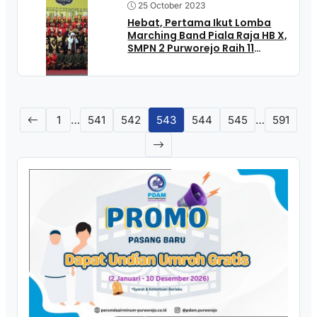
25 October 2023
Hebat, Pertama Ikut Lomba
Marching Band Piala Raja HB X,
SMPN 2 Purworejo Raih 11
Kategori Juara
1
…
541
542
543
544
545
…
591