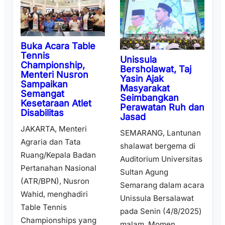
Buka Acara Table
Tennis
Unissula
Championship,
Bersholawat, Taj
Menteri Nusron
Yasin Ajak
Sampaikan
Masyarakat
Semangat
Seimbangkan
Kesetaraan Atlet
Perawatan Ruh dan
Disabilitas
Jasad
JAKARTA, Menteri
SEMARANG, Lantunan
Agraria dan Tata
shalawat bergema di
Ruang/Kepala Badan
Auditorium Universitas
Pertanahan Nasional
Sultan Agung
(ATR/BPN), Nusron
Semarang dalam acara
Wahid, menghadiri
Unissula Bersalawat
Table Tennis
pada Senin (4/8/2025)
Championships yang
malam. Momen