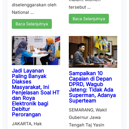
diselenggarakan oleh
tersebut ...
National ...
Baca Selanjutnya
Baca Selanjutnya
Jadi Layanan
Sampaikan 10
Paling Banyak
Capaian di Depan
Diakses
DPRD, Wagub
Masyarakat, Ini
Jateng: Tidak Ada
Penjelasan Soal HT
Superman, Adanya
dan Roya
Superteam
Elektronik bagi
Debitur
SEMARANG, Wakil
Perorangan
Gubernur Jawa
JAKARTA, Hak
Tengah Taj Yasin