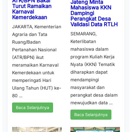
ATR/BPN Bakal
Jateng Minta
Turut Ramaikan
Mahasiswa KKN
Karnaval
Dampingi
Kemerdekaan
Perangkat Desa
Validasi Data RTLH
JAKARTA, Kementerian
SEMARANG,
Agraria dan Tata
Keterlibatan
Ruang/Badan
mahasiswa dalam
Pertanahan Nasional
program Kuliah Kerja
(ATR/BPN) ikut
Nyata (KKN) Tematik
meramaikan Karnaval
diharapkan dapat
Kemerdekaan untuk
mendampingi
memperingati Hari
masyarakat dan
Ulang Tahun (HUT) ke-
perangkat desa dalam
80 ...
mewujudkan data ...
Baca Selanjutnya
Baca Selanjutnya