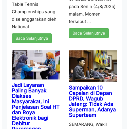
Table Tennis
pada Senin (4/8/2025)
Championships yang
malam. Momen
diselenggarakan oleh
tersebut ...
National ...
Baca Selanjutnya
Baca Selanjutnya
Jadi Layanan
Sampaikan 10
Paling Banyak
Capaian di Depan
Diakses
DPRD, Wagub
Masyarakat, Ini
Jateng: Tidak Ada
Penjelasan Soal HT
Superman, Adanya
dan Roya
Superteam
Elektronik bagi
Debitur
SEMARANG, Wakil
Perorangan