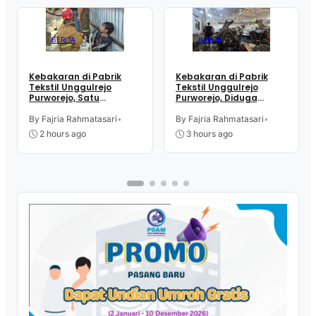
BERITA
BERITA
Kebakaran di Pabrik
Kebakaran di Pabrik
Tekstil Unggulrejo
Tekstil Unggulrejo
Purworejo, Satu
Purworejo, Diduga
Karyawan Alami Patah
Akibat Korsleting Listrik
Tulang, Petugas
By Fajria Rahmatasari
•
By Fajria Rahmatasari
•
Damkar Sesak Nafas
2 hours ago
3 hours ago