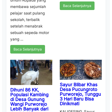
umum Kopada yang
Baca Selanjutnya
membawa sejumlah
pelajar saat pulang
sekolah, terbalik
setelah menabrak
sebuah sepeda motor
yang ...
Baca Selanjutnya
Sayur Blibar Khas
Desa Pucungroto
Dihuni 86 KK,
Purworejo, Tunggu
Populasi Kambing
3 Hari Baru Bisa
di Desa Gunung
Dinikmati
Wangi Purworejo
Lebih Banyak dari
KALIGESING, Sayur