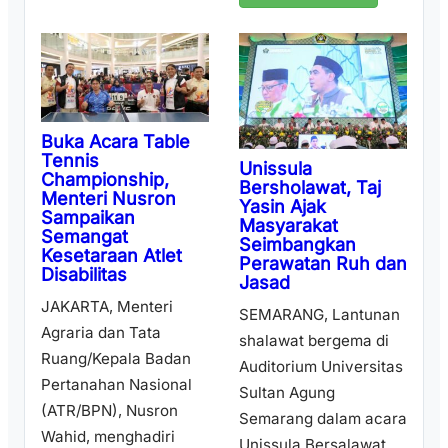
Buka Acara Table
Tennis
Unissula
Championship,
Bersholawat, Taj
Menteri Nusron
Yasin Ajak
Sampaikan
Masyarakat
Semangat
Seimbangkan
Kesetaraan Atlet
Perawatan Ruh dan
Disabilitas
Jasad
JAKARTA, Menteri
SEMARANG, Lantunan
Agraria dan Tata
shalawat bergema di
Ruang/Kepala Badan
Auditorium Universitas
Pertanahan Nasional
Sultan Agung
(ATR/BPN), Nusron
Semarang dalam acara
Wahid, menghadiri
Unissula Bersalawat