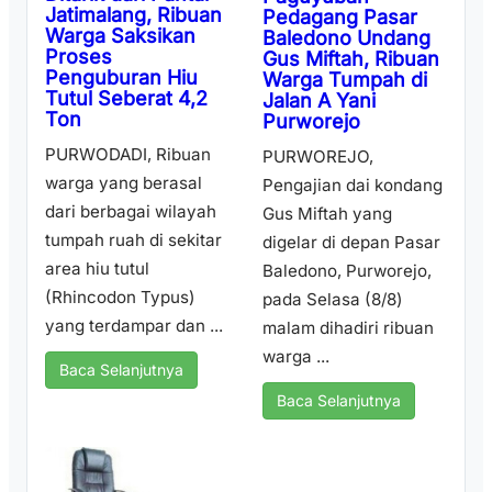
Jatimalang, Ribuan
Pedagang Pasar
Warga Saksikan
Baledono Undang
Proses
Gus Miftah, Ribuan
Penguburan Hiu
Warga Tumpah di
Tutul Seberat 4,2
Jalan A Yani
Ton
Purworejo
PURWODADI, Ribuan
PURWOREJO,
warga yang berasal
Pengajian dai kondang
dari berbagai wilayah
Gus Miftah yang
tumpah ruah di sekitar
digelar di depan Pasar
area hiu tutul
Baledono, Purworejo,
(Rhincodon Typus)
pada Selasa (8/8)
yang terdampar dan ...
malam dihadiri ribuan
warga ...
Baca Selanjutnya
Baca Selanjutnya