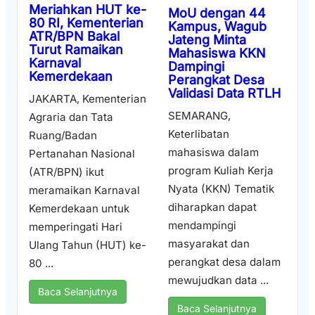
Meriahkan HUT ke-
MoU dengan 44
80 RI, Kementerian
Kampus, Wagub
ATR/BPN Bakal
Jateng Minta
Turut Ramaikan
Mahasiswa KKN
Karnaval
Dampingi
Kemerdekaan
Perangkat Desa
Validasi Data RTLH
JAKARTA, Kementerian
SEMARANG,
Agraria dan Tata
Keterlibatan
Ruang/Badan
mahasiswa dalam
Pertanahan Nasional
program Kuliah Kerja
(ATR/BPN) ikut
Nyata (KKN) Tematik
meramaikan Karnaval
diharapkan dapat
Kemerdekaan untuk
mendampingi
memperingati Hari
masyarakat dan
Ulang Tahun (HUT) ke-
perangkat desa dalam
80 ...
mewujudkan data ...
Baca Selanjutnya
Baca Selanjutnya