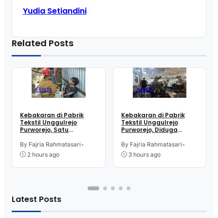
Yudia Setiandini
Related Posts
BERITA
BERITA
Kebakaran di Pabrik
Kebakaran di Pabrik
Tekstil Unggulrejo
Tekstil Unggulrejo
Purworejo, Satu
Purworejo, Diduga
Karyawan Alami Patah
Akibat Korsleting Listrik
Tulang, Petugas
By Fajria Rahmatasari
•
By Fajria Rahmatasari
•
Damkar Sesak Nafas
2 hours ago
3 hours ago
Latest Posts