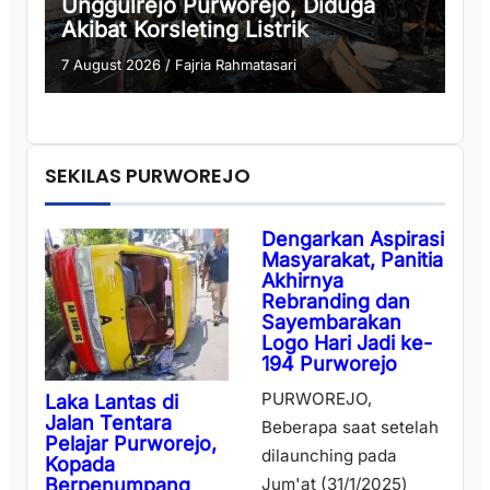
Unggulrejo Purworejo, Diduga
Akibat Korsleting Listrik
7 August 2026
/
Fajria Rahmatasari
SEKILAS PURWOREJO
Dengarkan Aspirasi
Masyarakat, Panitia
Akhirnya
Rebranding dan
Sayembarakan
Logo Hari Jadi ke-
194 Purworejo
PURWOREJO,
Laka Lantas di
Jalan Tentara
Beberapa saat setelah
Pelajar Purworejo,
dilaunching pada
Kopada
Berpenumpang
Jum'at (31/1/2025)