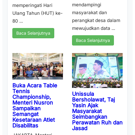
mendampingi
memperingati Hari
masyarakat dan
Ulang Tahun (HUT) ke-
perangkat desa dalam
80 ...
mewujudkan data ...
Baca Selanjutnya
Baca Selanjutnya
Buka Acara Table
Tennis
Unissula
Championship,
Bersholawat, Taj
Menteri Nusron
Yasin Ajak
Sampaikan
Masyarakat
Semangat
Seimbangkan
Kesetaraan Atlet
Perawatan Ruh dan
Disabilitas
Jasad