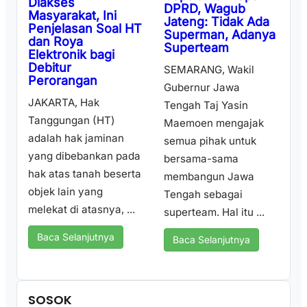
Diakses
DPRD, Wagub
Masyarakat, Ini
Jateng: Tidak Ada
Penjelasan Soal HT
Superman, Adanya
dan Roya
Superteam
Elektronik bagi
Debitur
SEMARANG, Wakil
Perorangan
Gubernur Jawa
JAKARTA, Hak
Tengah Taj Yasin
Tanggungan (HT)
Maemoen mengajak
adalah hak jaminan
semua pihak untuk
yang dibebankan pada
bersama-sama
hak atas tanah beserta
membangun Jawa
objek lain yang
Tengah sebagai
melekat di atasnya, ...
superteam. Hal itu ...
Baca Selanjutnya
Baca Selanjutnya
SOSOK