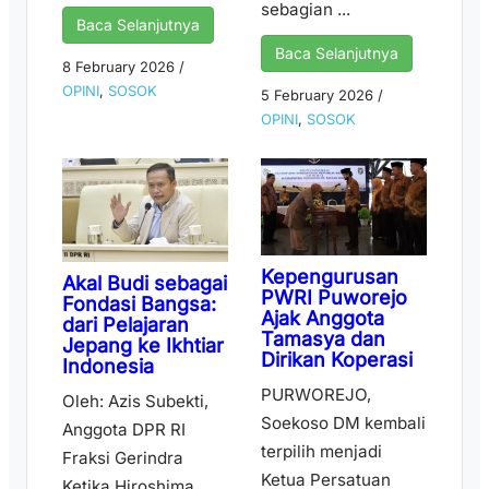
sebagian ...
Baca Selanjutnya
Baca Selanjutnya
8 February 2026
/
OPINI
,
SOSOK
5 February 2026
/
OPINI
,
SOSOK
Kepengurusan
Akal Budi sebagai
PWRI Puworejo
Fondasi Bangsa:
Ajak Anggota
dari Pelajaran
Tamasya dan
Jepang ke Ikhtiar
Dirikan Koperasi
Indonesia
PURWOREJO,
Oleh: Azis Subekti,
Soekoso DM kembali
Anggota DPR RI
terpilih menjadi
Fraksi Gerindra
Ketua Persatuan
Ketika Hiroshima