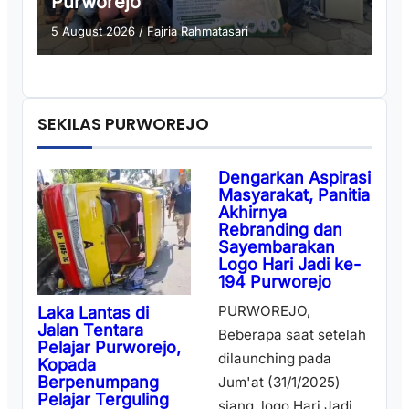
Purworejo
5 August 2026
/
Fajria Rahmatasari
SEKILAS PURWOREJO
Dengarkan Aspirasi
Masyarakat, Panitia
Akhirnya
Rebranding dan
Sayembarakan
Logo Hari Jadi ke-
194 Purworejo
PURWOREJO,
Laka Lantas di
Jalan Tentara
Beberapa saat setelah
Pelajar Purworejo,
dilaunching pada
Kopada
Berpenumpang
Jum'at (31/1/2025)
Pelajar Terguling
siang, logo Hari Jadi