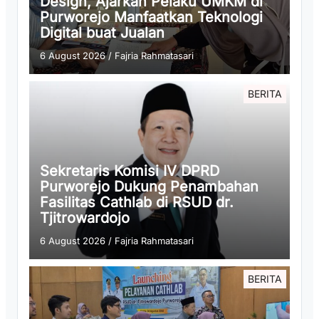
Design, Ajarkan Pelaku UMKM di
Purworejo Manfaatkan Teknologi
Digital buat Jualan
6 August 2026
/
Fajria Rahmatasari
BERITA
Sekretaris Komisi IV DPRD
Purworejo Dukung Penambahan
Fasilitas Cathlab di RSUD dr.
Tjitrowardojo
6 August 2026
/
Fajria Rahmatasari
BERITA