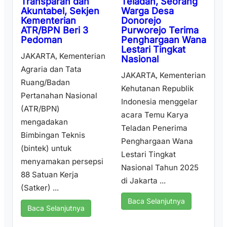
Teladan, Seorang
Transparan dan
Warga Desa
Akuntabel, Sekjen
Donorejo
Kementerian
Purworejo Terima
ATR/BPN Beri 3
Penghargaan Wana
Pedoman
Lestari Tingkat
JAKARTA, Kementerian
Nasional
Agraria dan Tata
JAKARTA, Kementerian
Ruang/Badan
Kehutanan Republik
Pertanahan Nasional
Indonesia menggelar
(ATR/BPN)
acara Temu Karya
mengadakan
Teladan Penerima
Bimbingan Teknis
Penghargaan Wana
(bintek) untuk
Lestari Tingkat
menyamakan persepsi
Nasional Tahun 2025
88 Satuan Kerja
di Jakarta ...
(Satker) ...
Baca Selanjutnya
Baca Selanjutnya