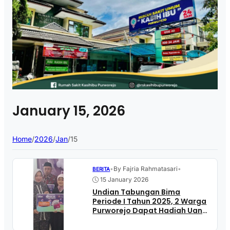
January 15, 2026
Home
/
2026
/
Jan
/
15
•
By Fajria Rahmatasari
•
BERITA
15 January 2026
Undian Tabungan Bima
Periode I Tahun 2025, 2 Warga
Purworejo Dapat Hadiah Uang
Tunai Rp150 Juta