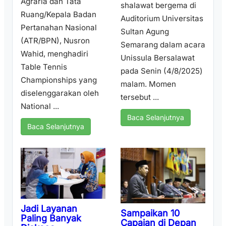
Agraria dan Tata
shalawat bergema di
Ruang/Kepala Badan
Auditorium Universitas
Pertanahan Nasional
Sultan Agung
(ATR/BPN), Nusron
Semarang dalam acara
Wahid, menghadiri
Unissula Bersalawat
Table Tennis
pada Senin (4/8/2025)
Championships yang
malam. Momen
diselenggarakan oleh
tersebut ...
National ...
Baca Selanjutnya
Baca Selanjutnya
Jadi Layanan
Sampaikan 10
Paling Banyak
Capaian di Depan