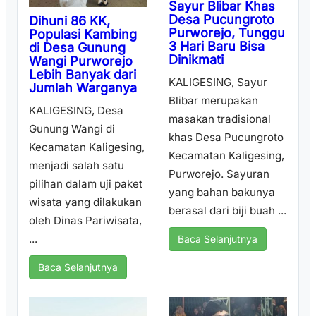
Sayur Blibar Khas
Desa Pucungroto
Dihuni 86 KK,
Purworejo, Tunggu
Populasi Kambing
3 Hari Baru Bisa
di Desa Gunung
Dinikmati
Wangi Purworejo
Lebih Banyak dari
KALIGESING, Sayur
Jumlah Warganya
Blibar merupakan
KALIGESING, Desa
masakan tradisional
Gunung Wangi di
khas Desa Pucungroto
Kecamatan Kaligesing,
Kecamatan Kaligesing,
menjadi salah satu
Purworejo. Sayuran
pilihan dalam uji paket
yang bahan bakunya
wisata yang dilakukan
berasal dari biji buah ...
oleh Dinas Pariwisata,
...
Baca Selanjutnya
Baca Selanjutnya