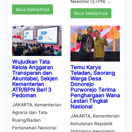
Nasional (STPN) ...
Baca Selanjutnya
Baca Selanjutnya
Wujudkan Tata
Temu Karya
Kelola Anggaran
Teladan, Seorang
Transparan dan
Warga Desa
Akuntabel, Sekjen
Donorejo
Kementerian
Purworejo Terima
ATR/BPN Beri 3
Penghargaan Wana
Pedoman
Lestari Tingkat
JAKARTA, Kementerian
Nasional
Agraria dan Tata
JAKARTA, Kementerian
Ruang/Badan
Kehutanan Republik
Pertanahan Nasional
Indonesia menggelar