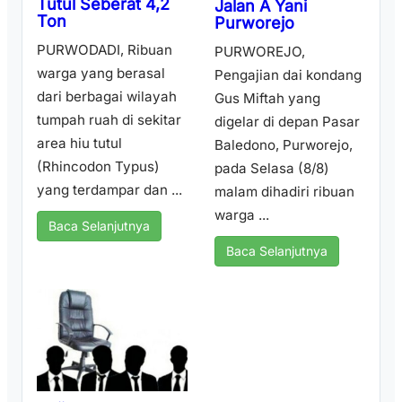
Tutul Seberat 4,2
Jalan A Yani
Ton
Purworejo
PURWODADI, Ribuan
PURWOREJO,
warga yang berasal
Pengajian dai kondang
dari berbagai wilayah
Gus Miftah yang
tumpah ruah di sekitar
digelar di depan Pasar
area hiu tutul
Baledono, Purworejo,
(Rhincodon Typus)
pada Selasa (8/8)
yang terdampar dan ...
malam dihadiri ribuan
warga ...
Baca Selanjutnya
Baca Selanjutnya