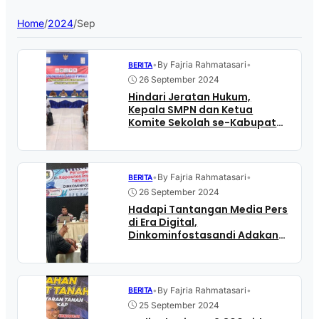
Home
/
2024
/
Sep
•
By Fajria Rahmatasari
•
BERITA
26 September 2024
Hindari Jeratan Hukum,
Kepala SMPN dan Ketua
Komite Sekolah se-Kabupaten
Purworejo Ikuti Sosialisasi
Saber Pungli
•
By Fajria Rahmatasari
•
BERITA
26 September 2024
Hadapi Tantangan Media Pers
di Era Digital,
Dinkominfostasandi Adakan
Peningkatan Kapasitas
Wartawan Purworejo
•
By Fajria Rahmatasari
•
BERITA
25 September 2024