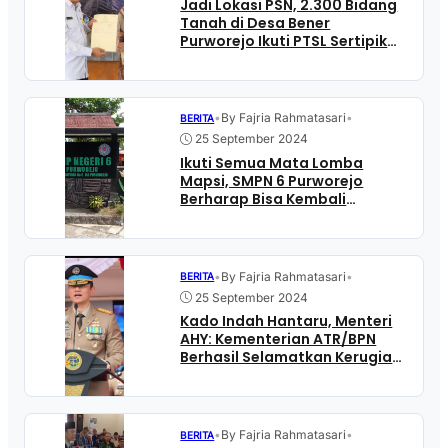
Jadi Lokasi PSN, 2.300 Bidang
Tanah di Desa Bener
Purworejo Ikuti PTSL Sertipikat
Elektronik
•
By Fajria Rahmatasari
•
BERITA
25 September 2024
Ikuti Semua Mata Lomba
Mapsi, SMPN 6 Purworejo
Berharap Bisa Kembali
Menang
•
By Fajria Rahmatasari
•
BERITA
25 September 2024
Kado Indah Hantaru, Menteri
AHY: Kementerian ATR/BPN
Berhasil Selamatkan Kerugian
Negara Rp5,71 T
•
By Fajria Rahmatasari
•
BERITA