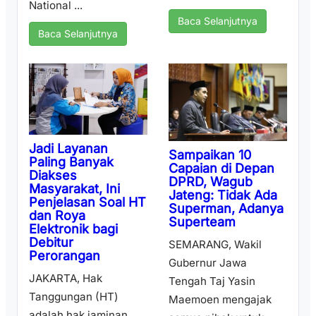
National ...
Baca Selanjutnya
Baca Selanjutnya
Jadi Layanan
Sampaikan 10
Paling Banyak
Capaian di Depan
Diakses
DPRD, Wagub
Masyarakat, Ini
Jateng: Tidak Ada
Penjelasan Soal HT
Superman, Adanya
dan Roya
Superteam
Elektronik bagi
Debitur
SEMARANG, Wakil
Perorangan
Gubernur Jawa
JAKARTA, Hak
Tengah Taj Yasin
Tanggungan (HT)
Maemoen mengajak
adalah hak jaminan