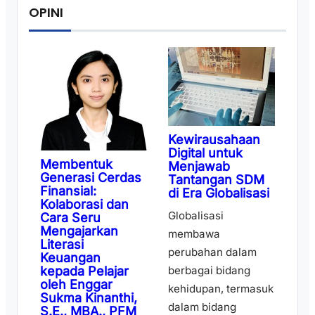
OPINI
Kewirausahaan
Digital untuk
Membentuk
Menjawab
Generasi Cerdas
Tantangan SDM
Finansial:
di Era Globalisasi
Kolaborasi dan
Globalisasi
Cara Seru
Mengajarkan
membawa
Literasi
perubahan dalam
Keuangan
kepada Pelajar
berbagai bidang
oleh Enggar
kehidupan, termasuk
Sukma Kinanthi,
dalam bidang
S.E., MBA., PFM