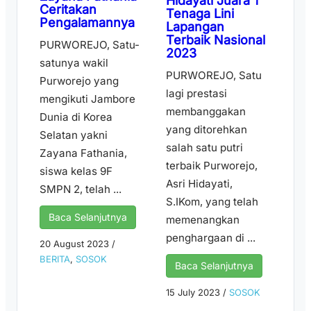
Hidayati Juara 1
Ceritakan
Tenaga Lini
Pengalamannya
Lapangan
Terbaik Nasional
PURWOREJO, Satu-
2023
satunya wakil
PURWOREJO, Satu
Purworejo yang
lagi prestasi
mengikuti Jambore
membanggakan
Dunia di Korea
yang ditorehkan
Selatan yakni
salah satu putri
Zayana Fathania,
terbaik Purworejo,
siswa kelas 9F
Asri Hidayati,
SMPN 2, telah ...
S.IKom, yang telah
Baca Selanjutnya
memenangkan
penghargaan di ...
20 August 2023
/
BERITA
,
SOSOK
Baca Selanjutnya
15 July 2023
/
SOSOK