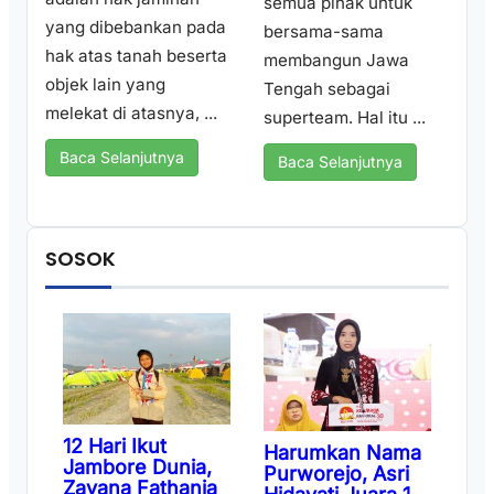
semua pihak untuk
yang dibebankan pada
bersama-sama
hak atas tanah beserta
membangun Jawa
objek lain yang
Tengah sebagai
melekat di atasnya, ...
superteam. Hal itu ...
Baca Selanjutnya
Baca Selanjutnya
SOSOK
12 Hari Ikut
Harumkan Nama
Jambore Dunia,
Purworejo, Asri
Zayana Fathania