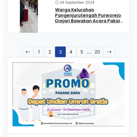
24 September 2024
Warga Kelurahan
Pangenjurutengah Purworejo
Diajari Bawakan Acara Pakai
Bahasa Jawa
1
2
3
4
5
…
20