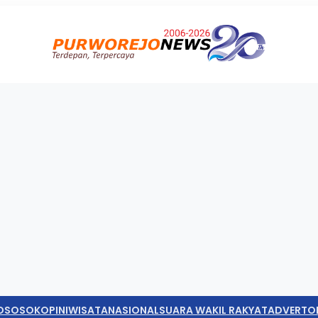
O
SOSOK
OPINI
WISATA
NASIONAL
SUARA WAKIL RAKYAT
ADVERTO