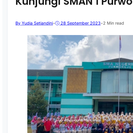
Kunjungi SMAN 1 Purwo
By Yudia Setiandini
•
28 September 2023
•
2 Min read