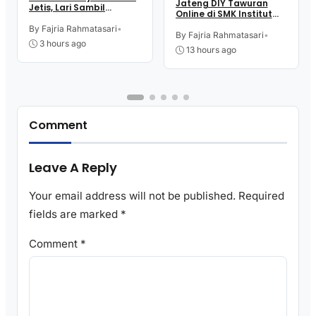
Jateng DIY Tawuran
Jetis, Lari Sambil
Online di SMK Institut
Menikmati Suasana
Indonesia Kutoarjo,
Alam
By Fajria Rahmatasari
•
Perebutkan Trofi dan
By Fajria Rahmatasari
•
3 hours ago
Uang Pembinaan
13 hours ago
Comment
Leave A Reply
Your email address will not be published.
Required
fields are marked
*
Comment
*