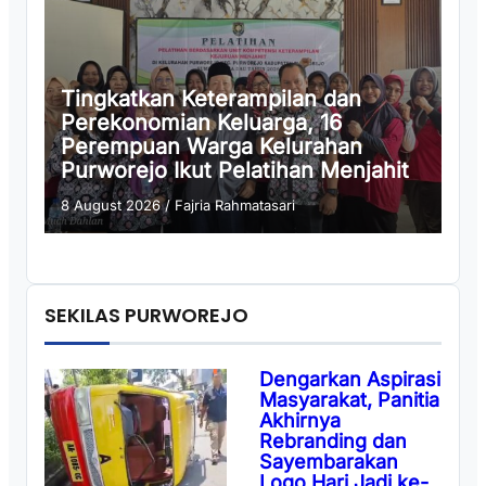
Tingkatkan Keterampilan dan
Perekonomian Keluarga, 16
Perempuan Warga Kelurahan
Purworejo Ikut Pelatihan Menjahit
8 August 2026
/
Fajria Rahmatasari
SEKILAS PURWOREJO
Dengarkan Aspirasi
Masyarakat, Panitia
Akhirnya
Rebranding dan
Sayembarakan
Logo Hari Jadi ke-