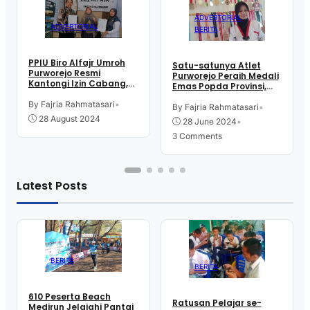
ADVERTORIAL
ADVERTORIAL
BERITA
PPIU Biro Alfajr Umroh
Satu-satunya Atlet
Purworejo Resmi
Purworejo Peraih Medali
Kantongi Izin Cabang,
Emas Popda Provinsi,
Ini Keunggulannya
Aisyah Ambarwati:
By Fajria Rahmatasari
•
Tidak Menyangka Bisa
By Fajria Rahmatasari
•
Juara
28 August 2024
28 June 2024
•
3 Comments
Latest Posts
BERITA
BERITA
610 Peserta Beach
Ratusan Pelajar se-
Medirun Jelajahi Pantai