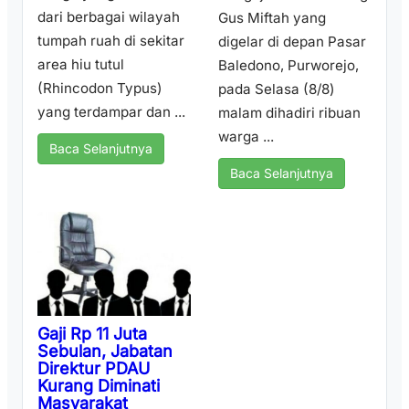
dari berbagai wilayah
Gus Miftah yang
tumpah ruah di sekitar
digelar di depan Pasar
area hiu tutul
Baledono, Purworejo,
(Rhincodon Typus)
pada Selasa (8/8)
yang terdampar dan ...
malam dihadiri ribuan
warga ...
Baca Selanjutnya
Baca Selanjutnya
Gaji Rp 11 Juta
Sebulan, Jabatan
Direktur PDAU
Kurang Diminati
Masyarakat