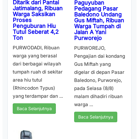
Ditarik dari Pantai
Paguyuban
Jatimalang, Ribuan
Pedagang Pasar
Warga Saksikan
Baledono Undang
Proses
Gus Miftah, Ribuan
Penguburan Hiu
Warga Tumpah di
Tutul Seberat 4,2
Jalan A Yani
Ton
Purworejo
PURWODADI, Ribuan
PURWOREJO,
warga yang berasal
Pengajian dai kondang
dari berbagai wilayah
Gus Miftah yang
tumpah ruah di sekitar
digelar di depan Pasar
area hiu tutul
Baledono, Purworejo,
(Rhincodon Typus)
pada Selasa (8/8)
yang terdampar dan ...
malam dihadiri ribuan
warga ...
Baca Selanjutnya
Baca Selanjutnya