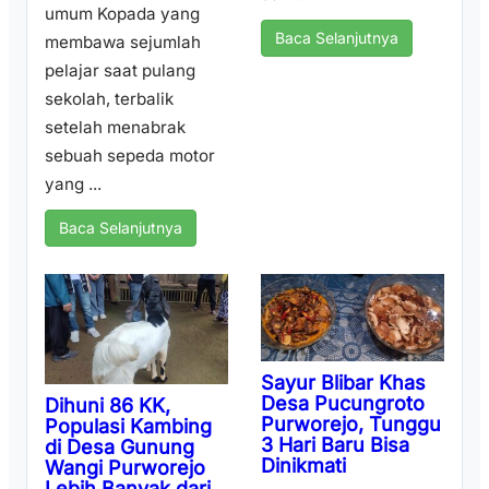
umum Kopada yang
Baca Selanjutnya
membawa sejumlah
pelajar saat pulang
sekolah, terbalik
setelah menabrak
sebuah sepeda motor
yang ...
Baca Selanjutnya
Sayur Blibar Khas
Desa Pucungroto
Dihuni 86 KK,
Purworejo, Tunggu
Populasi Kambing
3 Hari Baru Bisa
di Desa Gunung
Dinikmati
Wangi Purworejo
Lebih Banyak dari