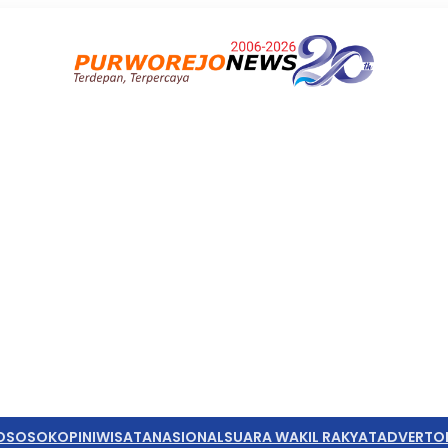
O
SOSOK
OPINI
WISATA
NASIONAL
SUARA WAKIL RAKYAT
ADVERTO