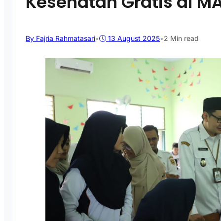
Kesehatan Gratis di M
By Fajria Rahmatasari
•
13 August 2025
•
2 Min read