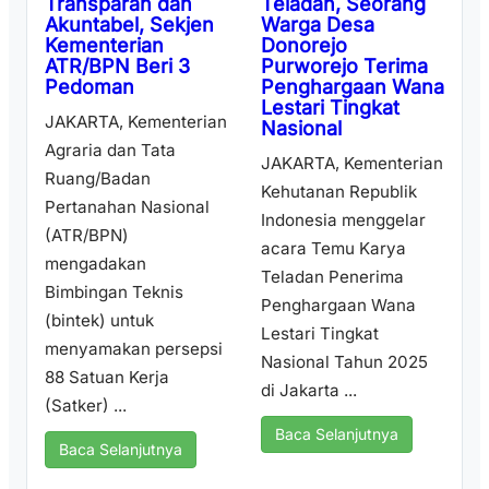
Teladan, Seorang
Transparan dan
Warga Desa
Akuntabel, Sekjen
Donorejo
Kementerian
Purworejo Terima
ATR/BPN Beri 3
Penghargaan Wana
Pedoman
Lestari Tingkat
JAKARTA, Kementerian
Nasional
Agraria dan Tata
JAKARTA, Kementerian
Ruang/Badan
Kehutanan Republik
Pertanahan Nasional
Indonesia menggelar
(ATR/BPN)
acara Temu Karya
mengadakan
Teladan Penerima
Bimbingan Teknis
Penghargaan Wana
(bintek) untuk
Lestari Tingkat
menyamakan persepsi
Nasional Tahun 2025
88 Satuan Kerja
di Jakarta ...
(Satker) ...
Baca Selanjutnya
Baca Selanjutnya