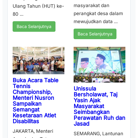
masyarakat dan
Ulang Tahun (HUT) ke-
perangkat desa dalam
80 ...
mewujudkan data ...
Baca Selanjutnya
Baca Selanjutnya
Buka Acara Table
Tennis
Unissula
Championship,
Bersholawat, Taj
Menteri Nusron
Yasin Ajak
Sampaikan
Masyarakat
Semangat
Seimbangkan
Kesetaraan Atlet
Perawatan Ruh dan
Disabilitas
Jasad
JAKARTA, Menteri
SEMARANG, Lantunan