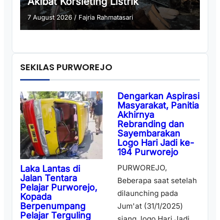
Akibat Korsleting Listrik
7 August 2026
/
Fajria Rahmatasari
SEKILAS PURWOREJO
Dengarkan Aspirasi
Masyarakat, Panitia
Akhirnya
Rebranding dan
Sayembarakan
Logo Hari Jadi ke-
194 Purworejo
PURWOREJO,
Laka Lantas di
Jalan Tentara
Beberapa saat setelah
Pelajar Purworejo,
dilaunching pada
Kopada
Berpenumpang
Jum'at (31/1/2025)
Pelajar Terguling
siang, logo Hari Jadi