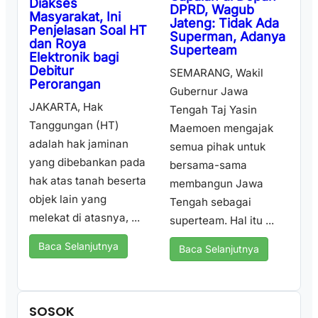
Diakses
DPRD, Wagub
Masyarakat, Ini
Jateng: Tidak Ada
Penjelasan Soal HT
Superman, Adanya
dan Roya
Superteam
Elektronik bagi
Debitur
SEMARANG, Wakil
Perorangan
Gubernur Jawa
JAKARTA, Hak
Tengah Taj Yasin
Tanggungan (HT)
Maemoen mengajak
adalah hak jaminan
semua pihak untuk
yang dibebankan pada
bersama-sama
hak atas tanah beserta
membangun Jawa
objek lain yang
Tengah sebagai
melekat di atasnya, ...
superteam. Hal itu ...
Baca Selanjutnya
Baca Selanjutnya
SOSOK