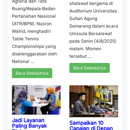
Agraria dan Tata
shalawat bergema di
Ruang/Kepala Badan
Auditorium Universitas
Pertanahan Nasional
Sultan Agung
(ATR/BPN), Nusron
Semarang dalam acara
Wahid, menghadiri
Unissula Bersalawat
Table Tennis
pada Senin (4/8/2025)
Championships yang
malam. Momen
diselenggarakan oleh
tersebut ...
National ...
Baca Selanjutnya
Baca Selanjutnya
Jadi Layanan
Sampaikan 10
Paling Banyak
Capaian di Depan