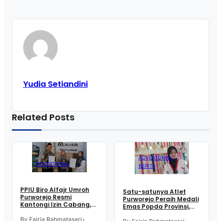
Yudia Setiandini
Related Posts
ADVERTORIAL
ADVERTORIAL
BERITA
PPIU Biro Alfajr Umroh
Satu-satunya Atlet
Purworejo Resmi
Purworejo Peraih Medali
Kantongi Izin Cabang,
Emas Popda Provinsi,
Ini Keunggulannya
Aisyah Ambarwati:
By Fajria Rahmatasari
•