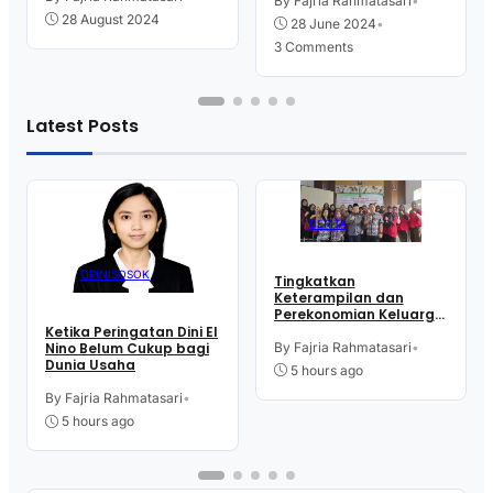
Tidak Menyangka Bisa
By Fajria Rahmatasari
•
Juara
28 August 2024
28 June 2024
•
3 Comments
Latest Posts
BERITA
OPINI
SOSOK
Tingkatkan
Keterampilan dan
Perekonomian Keluarga,
16 Perempuan Warga
Ketika Peringatan Dini El
Kelurahan Purworejo
By Fajria Rahmatasari
•
Nino Belum Cukup bagi
Ikut Pelatihan Menjahit
Dunia Usaha
5 hours ago
By Fajria Rahmatasari
•
5 hours ago