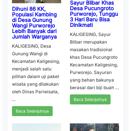
Sayur Blibar Khas
Desa Pucungroto
Dihuni 86 KK,
Purworejo, Tunggu
Populasi Kambing
3 Hari Baru Bisa
di Desa Gunung
Dinikmati
Wangi Purworejo
Lebih Banyak dari
KALIGESING, Sayur
Jumlah Warganya
Blibar merupakan
KALIGESING, Desa
masakan tradisional
Gunung Wangi di
khas Desa Pucungroto
Kecamatan Kaligesing,
Kecamatan Kaligesing,
menjadi salah satu
Purworejo. Sayuran
pilihan dalam uji paket
yang bahan bakunya
wisata yang dilakukan
berasal dari biji buah ...
oleh Dinas Pariwisata,
...
Baca Selanjutnya
Baca Selanjutnya