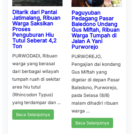
Ditarik dari Pantai
Paguyuban
Jatimalang, Ribuan
Pedagang Pasar
Warga Saksikan
Baledono Undang
Proses
Gus Miftah, Ribuan
Penguburan Hiu
Warga Tumpah di
Tutul Seberat 4,2
Jalan A Yani
Ton
Purworejo
PURWODADI, Ribuan
PURWOREJO,
warga yang berasal
Pengajian dai kondang
dari berbagai wilayah
Gus Miftah yang
tumpah ruah di sekitar
digelar di depan Pasar
area hiu tutul
Baledono, Purworejo,
(Rhincodon Typus)
pada Selasa (8/8)
yang terdampar dan ...
malam dihadiri ribuan
warga ...
Baca Selanjutnya
Baca Selanjutnya