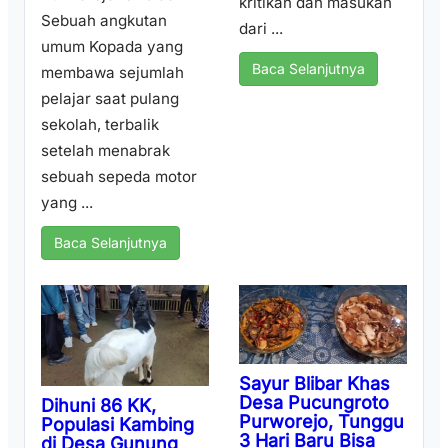
kritikan dan masukan
Sebuah angkutan
dari ...
umum Kopada yang
Baca Selanjutnya
membawa sejumlah
pelajar saat pulang
sekolah, terbalik
setelah menabrak
sebuah sepeda motor
yang ...
Baca Selanjutnya
Sayur Blibar Khas
Desa Pucungroto
Dihuni 86 KK,
Purworejo, Tunggu
Populasi Kambing
3 Hari Baru Bisa
di Desa Gunung