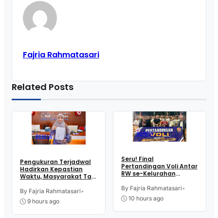
Fajria Rahmatasari
Related Posts
BERITA
BERITA
Seru! Final
Pengukuran Terjadwal
Pertandingan Voli Antar
Hadirkan Kepastian
RW se-Kelurahan
Waktu, Masyarakat Tak
Pangen Jurutengah
Perlu Lama Tunggu
Sambut HUT RI
By Fajria Rahmatasari
•
Layanan Pertanahan
By Fajria Rahmatasari
•
10 hours ago
9 hours ago