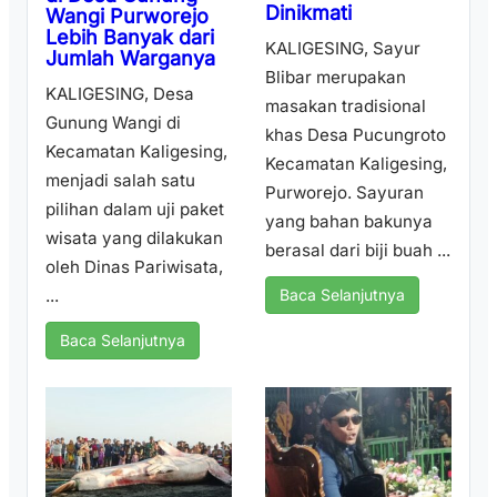
Dinikmati
Wangi Purworejo
Lebih Banyak dari
KALIGESING, Sayur
Jumlah Warganya
Blibar merupakan
KALIGESING, Desa
masakan tradisional
Gunung Wangi di
khas Desa Pucungroto
Kecamatan Kaligesing,
Kecamatan Kaligesing,
menjadi salah satu
Purworejo. Sayuran
pilihan dalam uji paket
yang bahan bakunya
wisata yang dilakukan
berasal dari biji buah ...
oleh Dinas Pariwisata,
...
Baca Selanjutnya
Baca Selanjutnya