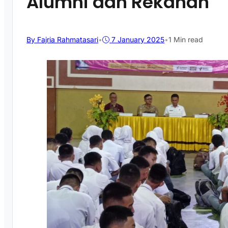
Alumni dan Rekanan
By Fajria Rahmatasari
•
7 January 2025
•
1 Min read