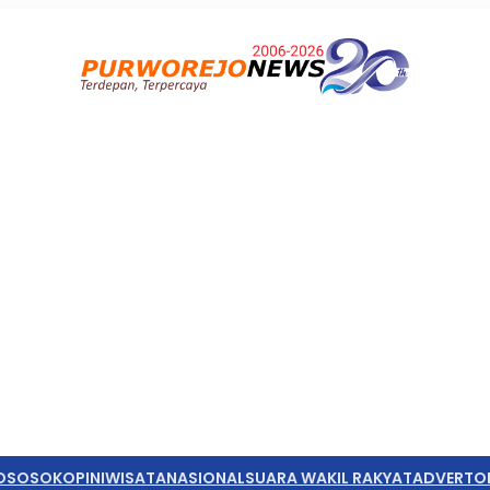
O
SOSOK
OPINI
WISATA
NASIONAL
SUARA WAKIL RAKYAT
ADVERTO