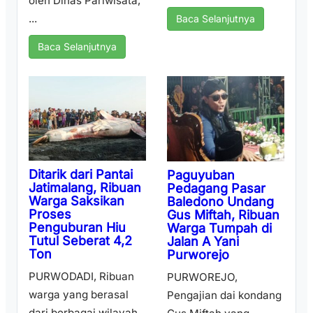
oleh Dinas Pariwisata,
...
Baca Selanjutnya
Baca Selanjutnya
Ditarik dari Pantai
Paguyuban
Jatimalang, Ribuan
Pedagang Pasar
Warga Saksikan
Baledono Undang
Proses
Gus Miftah, Ribuan
Penguburan Hiu
Warga Tumpah di
Tutul Seberat 4,2
Jalan A Yani
Ton
Purworejo
PURWODADI, Ribuan
PURWOREJO,
warga yang berasal
Pengajian dai kondang
dari berbagai wilayah