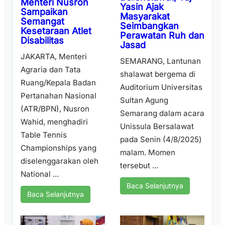
Menteri Nusron
Yasin Ajak
Sampaikan
Masyarakat
Semangat
Seimbangkan
Kesetaraan Atlet
Perawatan Ruh dan
Disabilitas
Jasad
JAKARTA, Menteri
SEMARANG, Lantunan
Agraria dan Tata
shalawat bergema di
Ruang/Kepala Badan
Auditorium Universitas
Pertanahan Nasional
Sultan Agung
(ATR/BPN), Nusron
Semarang dalam acara
Wahid, menghadiri
Unissula Bersalawat
Table Tennis
pada Senin (4/8/2025)
Championships yang
malam. Momen
diselenggarakan oleh
tersebut ...
National ...
Baca Selanjutnya
Baca Selanjutnya