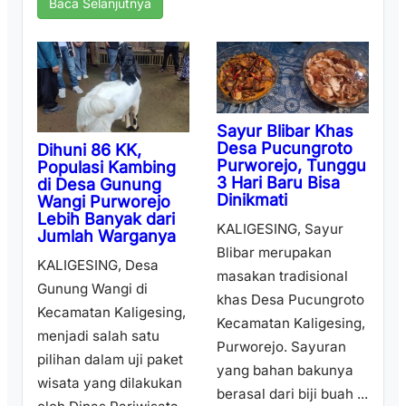
Baca Selanjutnya
Sayur Blibar Khas
Desa Pucungroto
Dihuni 86 KK,
Purworejo, Tunggu
Populasi Kambing
3 Hari Baru Bisa
di Desa Gunung
Dinikmati
Wangi Purworejo
Lebih Banyak dari
KALIGESING, Sayur
Jumlah Warganya
Blibar merupakan
KALIGESING, Desa
masakan tradisional
Gunung Wangi di
khas Desa Pucungroto
Kecamatan Kaligesing,
Kecamatan Kaligesing,
menjadi salah satu
Purworejo. Sayuran
pilihan dalam uji paket
yang bahan bakunya
wisata yang dilakukan
berasal dari biji buah ...