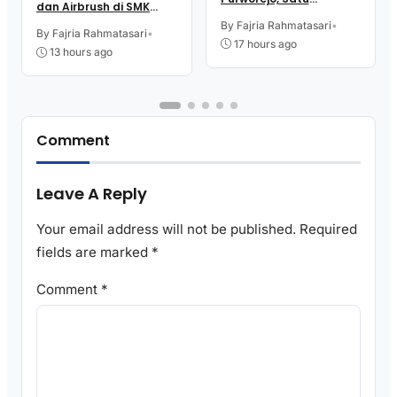
dan Airbrush di SMK
Karyawan Alami Patah
Intititut Indonesia
Tulang, Petugas
By Fajria Rahmatasari
•
Kutoarjo
By Fajria Rahmatasari
•
Damkar Sesak Nafas
17 hours ago
13 hours ago
Comment
Leave A Reply
Your email address will not be published.
Required
fields are marked
*
Comment
*