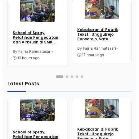
BERITA
BERITA
Kebakaran di Pabrik
School of Spray,
Tekstil Unggulrejo
Pelatihan Pengecatan
Purworejo, Satu
dan Airbrush di SMK
Karyawan Alami Patah
Intititut Indonesia
Tulang, Petugas
By Fajria Rahmatasari
•
Kutoarjo
By Fajria Rahmatasari
•
Damkar Sesak Nafas
17 hours ago
13 hours ago
Latest Posts
BERITA
BERITA
Kebakaran di Pabrik
School of Spray,
Tekstil Unggulrejo
Pelatihan Pengecatan
Purworejo, Satu