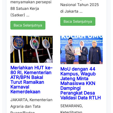
menyamakan persepsi
Nasional Tahun 2025
88 Satuan Kerja
di Jakarta ...
(Satker) ...
Baca Selanjutnya
Baca Selanjutnya
Meriahkan HUT ke-
MoU dengan 44
80 RI, Kementerian
Kampus, Wagub
ATR/BPN Bakal
Jateng Minta
Turut Ramaikan
Mahasiswa KKN
Karnaval
Dampingi
Kemerdekaan
Perangkat Desa
Validasi Data RTLH
JAKARTA, Kementerian
SEMARANG,
Agraria dan Tata
Keterlibatan
Ruang/Badan