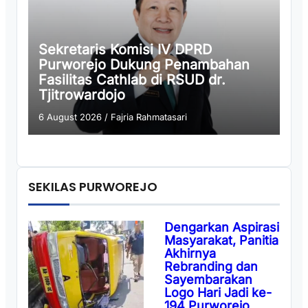
Sekretaris Komisi IV DPRD
Purworejo Dukung Penambahan
Fasilitas Cathlab di RSUD dr.
Tjitrowardojo
6 August 2026
/
Fajria Rahmatasari
SEKILAS PURWOREJO
Dengarkan Aspirasi
Masyarakat, Panitia
Akhirnya
Rebranding dan
Sayembarakan
Logo Hari Jadi ke-
194 Purworejo