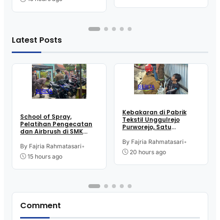
Latest Posts
BERITA
BERITA
Kebakaran di Pabrik
School of Spray,
Tekstil Unggulrejo
Pelatihan Pengecatan
Purworejo, Satu
dan Airbrush di SMK
Karyawan Alami Patah
Intititut Indonesia
Tulang, Petugas
By Fajria Rahmatasari
•
Kutoarjo
By Fajria Rahmatasari
•
Damkar Sesak Nafas
20 hours ago
15 hours ago
Comment