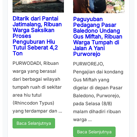
Ditarik dari Pantai
Paguyuban
Jatimalang, Ribuan
Pedagang Pasar
Warga Saksikan
Baledono Undang
Proses
Gus Miftah, Ribuan
Penguburan Hiu
Warga Tumpah di
Tutul Seberat 4,2
Jalan A Yani
Ton
Purworejo
PURWODADI, Ribuan
PURWOREJO,
warga yang berasal
Pengajian dai kondang
dari berbagai wilayah
Gus Miftah yang
tumpah ruah di sekitar
digelar di depan Pasar
area hiu tutul
Baledono, Purworejo,
(Rhincodon Typus)
pada Selasa (8/8)
yang terdampar dan ...
malam dihadiri ribuan
warga ...
Baca Selanjutnya
Baca Selanjutnya