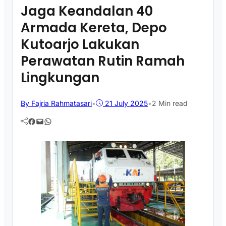
Jaga Keandalan 40
Armada Kereta, Depo
Kutoarjo Lakukan
Perawatan Rutin Ramah
Lingkungan
By Fajria Rahmatasari
•
21 July 2025
•
2 Min read
Facebook
Mail
WhatsApp