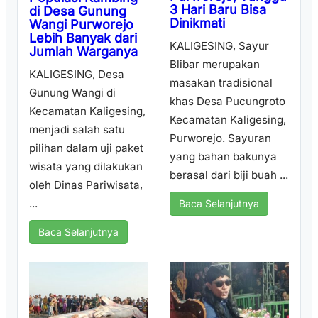
3 Hari Baru Bisa
di Desa Gunung
Dinikmati
Wangi Purworejo
Lebih Banyak dari
KALIGESING, Sayur
Jumlah Warganya
Blibar merupakan
KALIGESING, Desa
masakan tradisional
Gunung Wangi di
khas Desa Pucungroto
Kecamatan Kaligesing,
Kecamatan Kaligesing,
menjadi salah satu
Purworejo. Sayuran
pilihan dalam uji paket
yang bahan bakunya
wisata yang dilakukan
berasal dari biji buah ...
oleh Dinas Pariwisata,
...
Baca Selanjutnya
Baca Selanjutnya