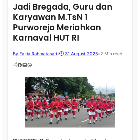
Jadi Bregada, Guru dan
Karyawan M.TsN 1
Purworejo Meriahkan
Karnaval HUT RI
By Fajria Rahmatasari
•
31 August 2025
•
2 Min read
Facebook
Mail
WhatsApp