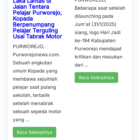
Laka Lantas di
Jalan Tentara
Beberapa saat setelah
Pelajar Purworejo,
dilaunching pada
Kopada
Berpenumpang
Jum'at (31/1/2025)
Pelajar Terguling
siang, logo Hari Jadi
Usai Tabrak Motor
ke-194 Kabupaten
PURWOREJO,
Purworejo mendapat
Purworejonews.com.
kritikan dan masukan
Sebuah angkutan
dari ...
umum Kopada yang
Baca Selanjutnya
membawa sejumlah
pelajar saat pulang
sekolah, terbalik
setelah menabrak
sebuah sepeda motor
yang ...
Baca Selanjutnya