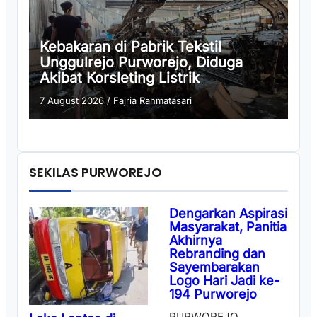
Kebakaran di Pabrik Tekstil
Unggulrejo Purworejo, Diduga
Akibat Korsleting Listrik
7 August 2026
/
Fajria Rahmatasari
SEKILAS PURWOREJO
Dengarkan Aspirasi
Masyarakat, Panitia
Akhirnya
Rebranding dan
Sayembarakan
Logo Hari Jadi ke-
194 Purworejo
PURWOREJO,