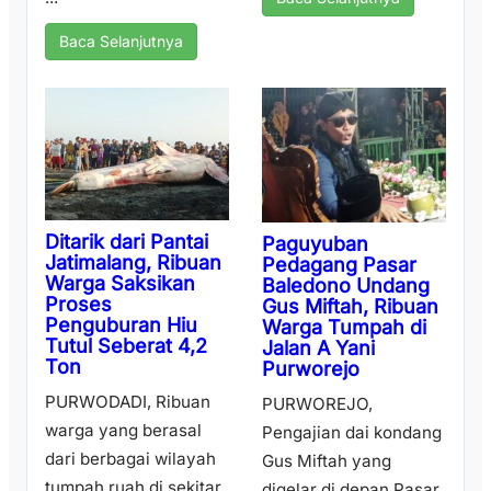
Baca Selanjutnya
Ditarik dari Pantai
Paguyuban
Jatimalang, Ribuan
Pedagang Pasar
Warga Saksikan
Baledono Undang
Proses
Gus Miftah, Ribuan
Penguburan Hiu
Warga Tumpah di
Tutul Seberat 4,2
Jalan A Yani
Ton
Purworejo
PURWODADI, Ribuan
PURWOREJO,
warga yang berasal
Pengajian dai kondang
dari berbagai wilayah
Gus Miftah yang
tumpah ruah di sekitar
digelar di depan Pasar