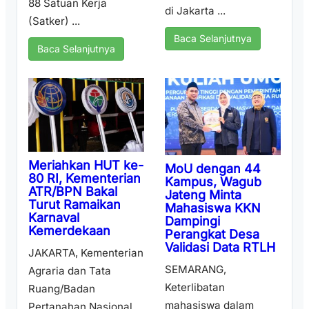
88 Satuan Kerja
di Jakarta ...
(Satker) ...
Baca Selanjutnya
Baca Selanjutnya
Meriahkan HUT ke-
MoU dengan 44
80 RI, Kementerian
Kampus, Wagub
ATR/BPN Bakal
Jateng Minta
Turut Ramaikan
Mahasiswa KKN
Karnaval
Dampingi
Kemerdekaan
Perangkat Desa
Validasi Data RTLH
JAKARTA, Kementerian
SEMARANG,
Agraria dan Tata
Keterlibatan
Ruang/Badan
mahasiswa dalam
Pertanahan Nasional