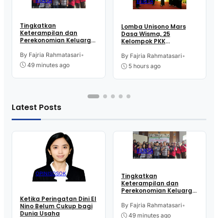
BERITA
Tingkatkan
Lomba Unisono Mars
Keterampilan dan
Dasa Wisma, 25
Perekonomian Keluarga,
Kelompok PKK
16 Perempuan Warga
Kelurahan Doplang
Kelurahan Purworejo
By Fajria Rahmatasari
•
Purworejo Adu
By Fajria Rahmatasari
•
Ikut Pelatihan Menjahit
Kekompakan
49 minutes ago
5 hours ago
Latest Posts
BERITA
OPINI
SOSOK
Tingkatkan
Keterampilan dan
Perekonomian Keluarga,
16 Perempuan Warga
Ketika Peringatan Dini El
Kelurahan Purworejo
By Fajria Rahmatasari
•
Nino Belum Cukup bagi
Ikut Pelatihan Menjahit
Dunia Usaha
49 minutes ago