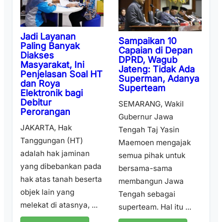
Jadi Layanan
Sampaikan 10
Paling Banyak
Capaian di Depan
Diakses
DPRD, Wagub
Masyarakat, Ini
Jateng: Tidak Ada
Penjelasan Soal HT
Superman, Adanya
dan Roya
Superteam
Elektronik bagi
Debitur
SEMARANG, Wakil
Perorangan
Gubernur Jawa
JAKARTA, Hak
Tengah Taj Yasin
Tanggungan (HT)
Maemoen mengajak
adalah hak jaminan
semua pihak untuk
yang dibebankan pada
bersama-sama
hak atas tanah beserta
membangun Jawa
objek lain yang
Tengah sebagai
melekat di atasnya, ...
superteam. Hal itu ...